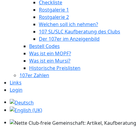
Checkliste
Rostgalerie 1
Rostgalerie 2
Welchen soll ich nehmen?
107 SL/SLC Kaufberatung des Clubs
Der 107er im Anzeigenbild
Bestell Codes
Was ist ein MOPF?
Was ist ein Mursi?
Historische Preislisten
107er Zahlen
Links
Login
Sprache auswählen
Nette Club-freie Gemeinschaft: Artikel, Kaufberatung