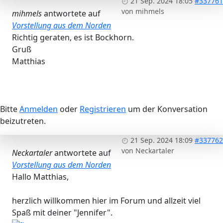
21 Sep. 2024 18:05
#337761
von
mihmels
mihmels
antwortete auf
Vorstellung aus dem Norden
Richtig geraten, es ist Bockhorn.
Gruß
Matthias
Bitte
Anmelden
oder
Registrieren
um der Konversation
beizutreten.
21 Sep. 2024 18:09
#337762
von
Neckartaler
Neckartaler
antwortete auf
Vorstellung aus dem Norden
Hallo Matthias,
herzlich willkommen hier im Forum und allzeit viel
Spaß mit deiner "Jennifer".