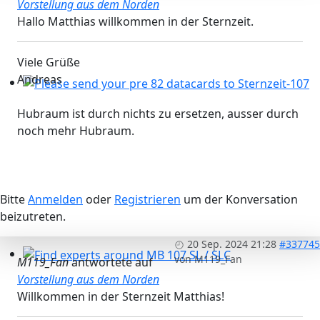
Vorstellung aus dem Norden
Hallo Matthias willkommen in der Sternzeit.
Viele Grüße
Andreas
Please send your pre 82 datacards to Sternzeit-107
Hubraum ist durch nichts zu ersetzen, ausser durch
noch mehr Hubraum.
Bitte
Anmelden
oder
Registrieren
um der Konversation
beizutreten.
20 Sep. 2024 21:28
#337745
von
M119_Fan
M119_Fan
antwortete auf
Find experts around MB 107 SL / SLC
Vorstellung aus dem Norden
Willkommen in der Sternzeit Matthias!