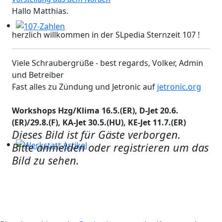
Hallo Matthias.
herzlich willkommen in der SLpedia Sternzeit 107 !
107-Zahlen
Viele Schraubergrüße - best regards, Volker, Admin
und Betreiber
Fast alles zu Zündung und Jetronic auf
jetronic.org
Workshops Hzg/Klima 16.5.(ER), D-Jet 20.6.
(ER)/29.8.(F), KA-Jet 30.5.(HU), KE-Jet 11.7.(ER)
Dieses Bild ist für Gäste verborgen.
Bitte anmelden oder registrieren um das
Werkstatt Artikel
Bild zu sehen.