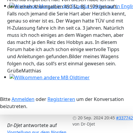
dann einen Ahorngelben 450 SL, Bj. 1979 gekauft.
Workshop Manual in der SLpedia - leider nur in Englisc
Falls noch jemand die Serie Hart aber Herzlich kennt,
genau so einer ist es. Der Wagen hatte TÜV und mit
H-Zulassung fahre ich ihn seit ca. 3 Jahren. Natürlich
muss ich noch einiges an dem Wagen machen, aber
das macht ja den Reiz des Hobbys aus. In diesem
Forum habe ich auch schon einige wertvolle Tipps
und Anleitungen gefunden.Bilder meines Wagens
folgen noch, das soll’s erst einmal gewesen sein.
GrüßeMatthias
Willkommen andere MB Oldtimer
Bitte
Anmelden
oder
Registrieren
um der Konversation
beizutreten.
20 Sep. 2024 20:45
#337742
von
Dr-DJet
Dr-DJet
antwortete auf
Vorstellung aus dem Norden