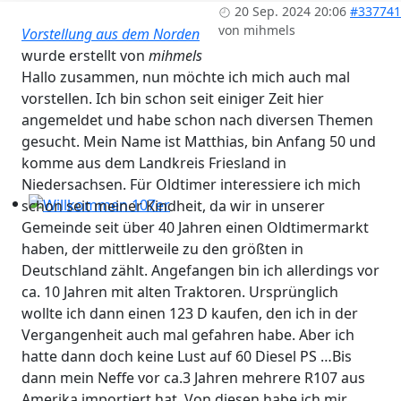
Workshops 2026 - Hzg & Klima 16.5. Erlangen, D-, KA-, K
20 Sep. 2024 20:06
#337741
von
mihmels
Vorstellung aus dem Norden
wurde erstellt von
mihmels
Hallo zusammen, nun möchte ich mich auch mal
vorstellen. Ich bin schon seit einiger Zeit hier
angemeldet und habe schon nach diversen Themen
gesucht. Mein Name ist Matthias, bin Anfang 50 und
komme aus dem Landkreis Friesland in
Niedersachsen. Für Oldtimer interessiere ich mich
schon seit meiner Kindheit, da wir in unserer
Willkommen 107er
Gemeinde seit über 40 Jahren einen Oldtimermarkt
haben, der mittlerweile zu den größten in
Deutschland zählt. Angefangen bin ich allerdings vor
ca. 10 Jahren mit alten Traktoren. Ursprünglich
wollte ich dann einen 123 D kaufen, den ich in der
Vergangenheit auch mal gefahren habe. Aber ich
hatte dann doch keine Lust auf 60 Diesel PS …Bis
dann mein Neffe vor ca.3 Jahren mehrere R107 aus
Amerika importiert hat. Von diesen habe ich mir