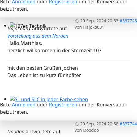
Bitte
Anmelden
oder
Registrieren
um der Konversation
beizutreten.
20 Sep. 2024 20:53
#337743
von
Hajoko031
Hajoko031
antwortete auf
107er Technik
Vorstellung aus dem Norden
Hallo Matthias.
herzlich willkommen in der Sternzeit 107
mit den besten Grüßen Jochen
Das Leben ist zu kurz für später
Bitte
Anmelden
oder
Registrieren
um der Konversation
SL und SLC in jeder Farbe sehen
beizutreten.
20 Sep. 2024 20:58
#337744
von
Doodoo
Doodoo
antwortete auf