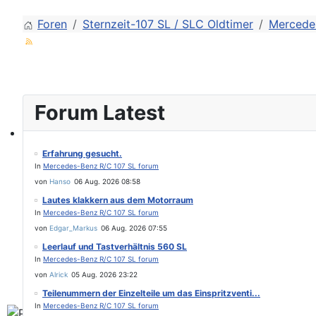
Foren
Sternzeit-107 SL / SLC Oldtimer
Mercede
Forum Latest
Find experts around MB 107 SL / SLC
Erfahrung gesucht.
In
Mercedes-Benz R/C 107 SL forum
von
Hanso
06 Aug. 2026 08:58
Lautes klakkern aus dem Motorraum
In
Mercedes-Benz R/C 107 SL forum
von
Edgar_Markus
06 Aug. 2026 07:55
Leerlauf und Tastverhältnis 560 SL
In
Mercedes-Benz R/C 107 SL forum
von
Alrick
05 Aug. 2026 23:22
Teilenummern der Einzelteile um das Einspritzventi...
In
Mercedes-Benz R/C 107 SL forum