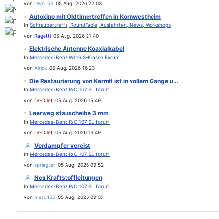
von
UweL53
05 Aug. 2026 22:03
Autokino mit Oldtimertreffen in Kornwestheim
In
Schraubertreffs, RoundTable, Ausfahrten, News, Workshops
von
Ragetti
05 Aug. 2026 21:40
Elektrische Antenne Koaxialkabel
In
Mercedes-Benz W116 S-Klasse Forum
von
Alrick
05 Aug. 2026 16:23
Die Restaurierung von Kermit ist in vollem Gange u...
In
Mercedes-Benz R/C 107 SL forum
von
Dr-DJet
05 Aug. 2026 15:49
Leerweg stauscheibe 3 mm
In
Mercedes-Benz R/C 107 SL forum
von
Dr-DJet
05 Aug. 2026 13:49
Verdampfer vereist
In
Mercedes-Benz R/C 107 SL forum
von
springter
05 Aug. 2026 09:52
Neu Kraftstoffleitungen
In
Mercedes-Benz R/C 107 SL forum
von
merc450
05 Aug. 2026 09:37