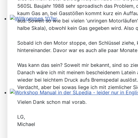
560SL Baujahr 1988 sehr sproadisch das Problem, da
kaum Gas an, bei Gasstößen kommt kurz ein Auffauc
aus. Soweit so wie bei vielen 'unringen Motorläufe
Willkommen 107er
halbe Skala), obwohl kein Gas gegeben wird. Also qua
Sobald ich den Motor stoppe, den Schlüssel ziehe, k
hintereinander. Davor war es auch alle paar Monate
Was kann das sein? Soweit mir bekannt, sind so zi
Danach wäre ich mit meinem bescheidenem Latein am
wieder bei leichtem Druck aufs Bremspedal auslöst
Verdacht, aber bei sowas liege ich mit ziemlicher 
Workshop Manual in der SLpedia - leider nur in Englisc
Vielen Dank schon mal vorab.
LG,
Michael