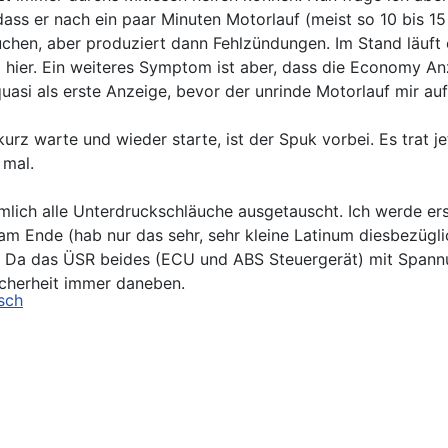
ss er nach ein paar Minuten Motorlauf (meist so 10 bis 15 
hen, aber produziert dann Fehlzündungen. Im Stand läuft e
n' hier. Ein weiteres Symptom ist aber, dass die Economy A
si als erste Anzeige, bevor der unrinde Motorlauf mir auffä
urz warte und wieder starte, ist der Spuk vorbei. Es trat je
 mal.
emlich alle Unterdruckschläuche ausgetauscht. Ich werde 
 Ende (hab nur das sehr, sehr kleine Latinum diesbezügli
. Da das ÜSR beides (ECU und ABS Steuergerät) mit Spannu
Sicherheit immer daneben.
h