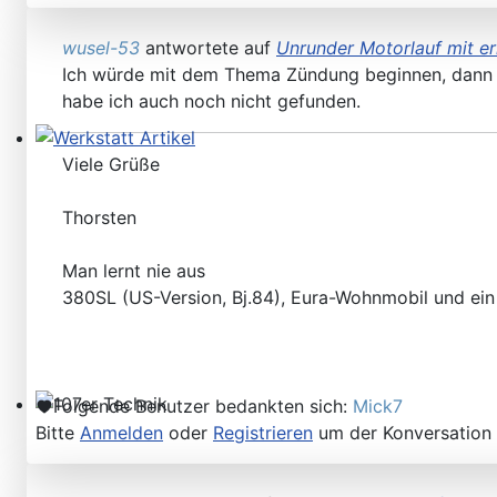
wusel-53
antwortete auf
Unrunder Motorlauf mit e
Ich würde mit dem Thema Zündung beginnen, dann Kr
habe ich auch noch nicht gefunden.
Werkstatt Artikel
Viele Grüße
Thorsten
Man lernt nie aus
380SL (US-Version, Bj.84), Eura-Wohnmobil und ei
Folgende Benutzer bedankten sich:
Mick7
107er Technik
Bitte
Anmelden
oder
Registrieren
um der Konversation 