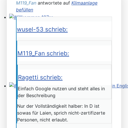
M119_Fan
antwortete auf
Klimaanlage
befüllen
Willkommen 107er
wusel-53 schrieb:
M119_Fan schrieb:
Ragetti schrieb:
Einfach Google nutzen und steht alles in
Workshop Manual in der SLpedia - leider nur in Englisc
der Beschreibung
Nur der Vollständigkeit halber: In D ist
sowas für Laien, sprich nicht-zertifizerte
Personen, nicht erlaubt.