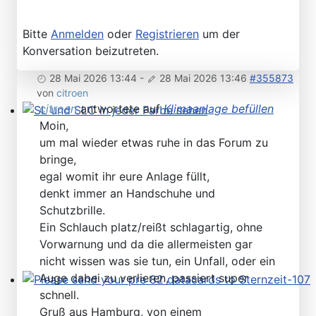
Bitte
Anmelden
oder
Registrieren
um der
Konversation beizutreten.
28 Mai 2026 13:44
-
28 Mai 2026 13:46
#355873
von
citroen
citroen
antwortete auf
Klimaanlage befüllen
Moin,
SL und SLC in jeder Farbe sehen
um mal wieder etwas ruhe in das Forum zu
bringe,
egal womit ihr eure Anlage füllt,
denkt immer an Handschuhe und
Schutzbrille.
Ein Schlauch platz/reißt schlagartig, ohne
Vorwarnung und da die allermeisten gar
nicht wissen was sie tun, ein Unfall, oder ein
Auge dabei zu verlieren, passiert super
schnell.
Please send your pre 82 datacards to Sternzeit-107
Gruß aus Hamburg, von einem