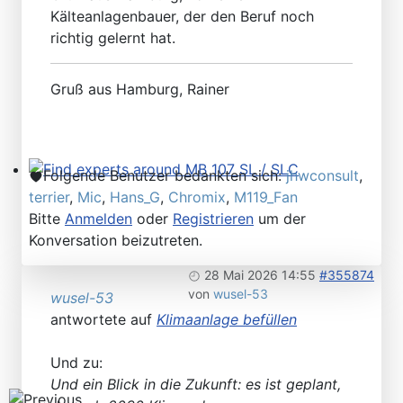
Kälteanlagenbauer, der den Beruf noch
richtig gelernt hat.
Gruß aus Hamburg, Rainer
Folgende Benutzer bedankten sich:
jhwconsult
,
Find experts around MB 107 SL / SLC
terrier
,
Mic
,
Hans_G
,
Chromix
,
M119_Fan
Bitte
Anmelden
oder
Registrieren
um der
Konversation beizutreten.
28 Mai 2026 14:55
#355874
von
wusel-53
wusel-53
antwortete auf
Klimaanlage befüllen
Und zu:
Und ein Blick in die Zukunft: es ist geplant,