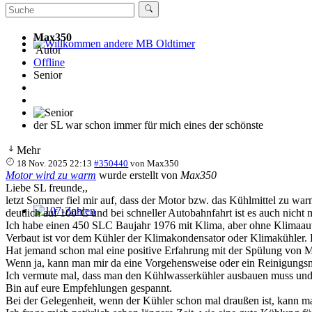
Max350
Autor
Willkommen andere MB Oldtimer
Offline
Senior
der SL war schon immer für mich eines der schönste
Mehr
18 Nov. 2025 22:13
#350440
von
Max350
Motor wird zu warm
wurde erstellt von
Max350
Liebe SL freunde,,
letzt Sommer fiel mir auf, dass der Motor bzw. das Kühlmittel zu war
deutlich auf 100°C und bei schneller Autobahnfahrt ist es auch nicht 
107-Zahlen
Ich habe einen 450 SLC Baujahr 1976 mit Klima, aber ohne Klimaau
Verbaut ist vor dem Kühler der Klimakondensator oder Klimakühler. 
Hat jemand schon mal eine positive Erfahrung mit der Spülung von 
Wenn ja, kann man mir da eine Vorgehensweise oder ein Reinigungsm
Ich vermute mal, dass man den Kühlwasserkühler ausbauen muss und d
Bin auf eure Empfehlungen gespannt.
Bei der Gelegenheit, wenn der Kühler schon mal draußen ist, kann 