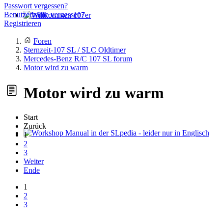
Passwort vergessen?
Benutzername vergessen?
Registrieren
Willkommen 107er
Foren
Sternzeit-107 SL / SLC Oldtimer
Mercedes-Benz R/C 107 SL forum
Motor wird zu warm
Motor wird zu warm
Start
Zurück
1
Workshop Manual in der SLpedia - leider nur in Englisch
2
3
Weiter
Ende
1
2
3