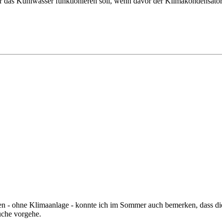
ür das Kühlwasser funktionieren soll, wenn davor der Klimakondensator 
en - ohne Klimaanlage - konnte ich im Sommer auch bemerken, dass die
uche vorgehe.