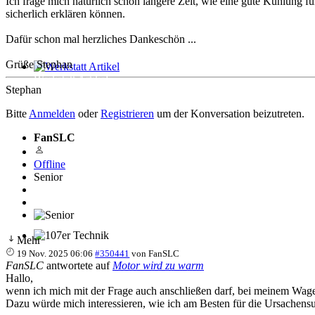
Ich frage mich natürlich schon längere Zeit, wie eine gute Kühlung f
sicherlich erklären können.
Dafür schon mal herzliches Dankeschön ...
Grüße Stephan
Werkstatt Artikel
Stephan
Bitte
Anmelden
oder
Registrieren
um der Konversation beizutreten.
FanSLC
Offline
Senior
Mehr
107er Technik
19 Nov. 2025 06:06
#350441
von
FanSLC
FanSLC
antwortete auf
Motor wird zu warm
Hallo,
wenn ich mich mit der Frage auch anschließen darf, bei meinem Wag
Dazu würde mich interessieren, wie ich am Besten für die Ursachens