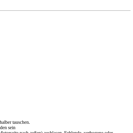
shalber tauschen.
nden sein
Motorseite nach außen) ausblasen. Fehlende, verbogene oder