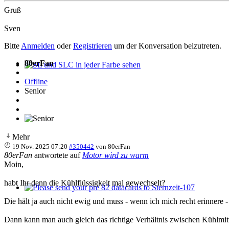
Gruß
Sven
Bitte
Anmelden
oder
Registrieren
um der Konversation beizutreten.
80erFan
SL und SLC in jeder Farbe sehen
Offline
Senior
Mehr
19 Nov. 2025 07:20
#350442
von
80erFan
80erFan
antwortete auf
Motor wird zu warm
Moin,
habt Ihr denn die Kühlflüssigkeit mal gewechselt?
Please send your pre 82 datacards to Sternzeit-107
Die hält ja auch nicht ewig und muss - wenn ich mich recht erinnere - 
Dann kann man auch gleich das richtige Verhältnis zwischen Kühlmitt