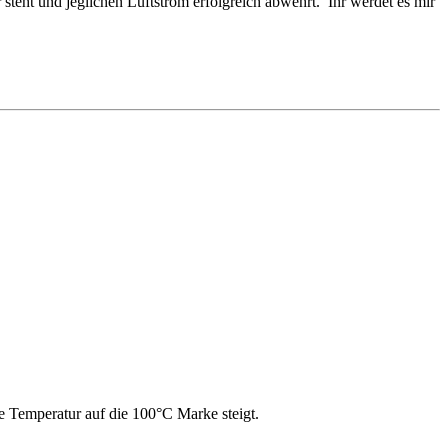
steht und jeglichen Luftstrom erfolgreich abwehrt. Ihr werdet es mir
 Temperatur auf die 100°C Marke steigt.