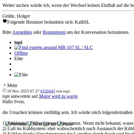
Weiter suchen würde ich, wenn der Wechsel keinen Einfluß auf die h
Grüße, Holger
Folgende Benutzer bedankten sich:
KalliSL
Bitte
Anmelden
oder
Registrieren
um der Konversation beizutreten.
topi
Find experts around MB 107 SL / SLC
Offline
Elite
Mehr
19 Nov. 2025 07:27
#350443
von
topi
topi
antwortete auf
Motor wird zu warm
Hallo Sven,
die Ursachen können vielfältig sein. Ich würde mich folgendermaßen „d
1) Kühlmittel: Füllmenge und Konsistenz. Wenn nicht bekannt, wann si
2) Luft im Kühlsystem: eher wahrscheinlich nach Austausch der Kühl
3) Kühler: Starke Verschmutzung der Lamellen durch Staub und Insek