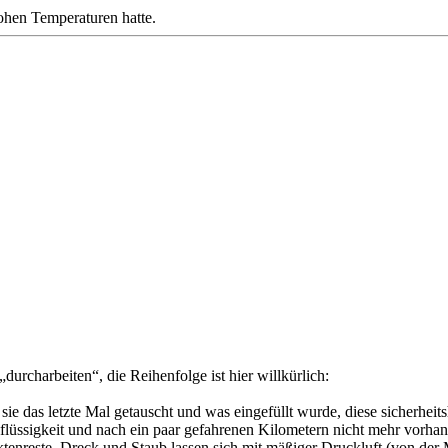
ohen Temperaturen hatte.
urcharbeiten“, die Reihenfolge ist hier willkürlich:
e das letzte Mal getauscht und was eingefüllt wurde, diese sicherheit
flüssigkeit und nach ein paar gefahrenen Kilometern nicht mehr vorha
tenreste. Dreck und Staub lassen sich mit mäßiger Druckluft (von der 