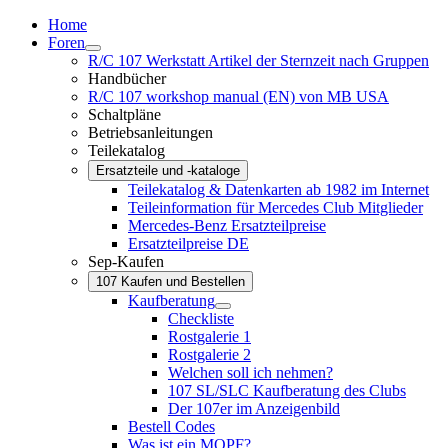
Home
Foren
R/C 107 Werkstatt Artikel der Sternzeit nach Gruppen
Handbücher
R/C 107 workshop manual (EN) von MB USA
Schaltpläne
Betriebsanleitungen
Teilekatalog
Ersatzteile und -kataloge
Teilekatalog & Datenkarten ab 1982 im Internet
Teileinformation für Mercedes Club Mitglieder
Mercedes-Benz Ersatzteilpreise
Ersatzteilpreise DE
Sep-Kaufen
107 Kaufen und Bestellen
Kaufberatung
Checkliste
Rostgalerie 1
Rostgalerie 2
Welchen soll ich nehmen?
107 SL/SLC Kaufberatung des Clubs
Der 107er im Anzeigenbild
Bestell Codes
Was ist ein MOPF?