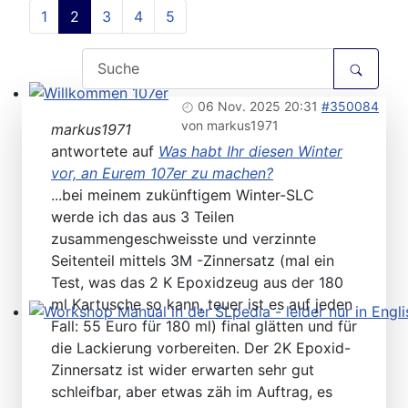
1
2
3
4
5
06 Nov. 2025 20:31
#350084
Willkommen 107er
von
markus1971
markus1971
antwortete auf
Was habt Ihr diesen Winter
vor, an Eurem 107er zu machen?
...bei meinem zukünftigem Winter-SLC
werde ich das aus 3 Teilen
zusammengeschweisste und verzinnte
Seitenteil mittels 3M -Zinnersatz (mal ein
Test, was das 2 K Epoxidzeug aus der 180
ml Kartusche so kann, teuer ist es auf jeden
Fall: 55 Euro für 180 ml) final glätten und für
Workshop Manual in der SLpedia - leider nur in Englisc
die Lackierung vorbereiten. Der 2K Epoxid-
Zinnersatz ist wider erwarten sehr gut
schleifbar, aber etwas zäh im Auftrag, es