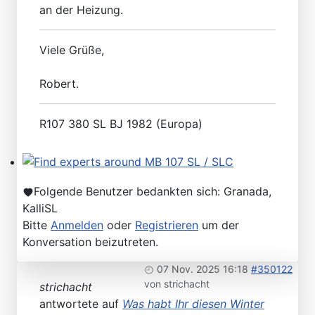
Please send your pre 82 datacards to Sternzeit-107
an der Heizung.
Viele Grüße,
Robert.
R107 380 SL BJ 1982 (Europa)
Find experts around MB 107 SL / SLC
Folgende Benutzer bedankten sich:
Granada
,
KalliSL
Bitte
Anmelden
oder
Registrieren
um der
Konversation beizutreten.
07 Nov. 2025 16:18
#350122
von
strichacht
strichacht
antwortete auf
Was habt Ihr diesen Winter