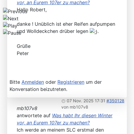
vor, an Eurem 107er zu machen?
Hallo Robert,
danke ! Unüblich ist eher Reifen aufpumpen
und Wolldeckchen drüber legen
.
Grüße
Peter
Bitte
Anmelden
oder
Registrieren
um der
Konversation beizutreten.
07 Nov. 2025 17:31
#350128
von
mb107v8
mb107v8
antwortete auf
Was habt Ihr diesen Winter
vor, an Eurem 107er zu machen?
Ich werde an meinem SLC erstmal den