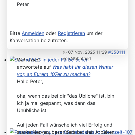
Peter
Bitte
Anmelden
oder
Registrieren
um der
Konversation beizutreten.
07 Nov. 2025 11:29
#350111
von
Wahnfried
Wahnfried
SL und SLC in jeder Farbe sehen
antwortete auf
Was habt Ihr diesen Winter
vor, an Eurem 107er zu machen?
Hallo Peter,
oha, wenn das bei dir "das Übliche" ist, bin
ich ja mal gespannt, was dann das
Unübliche ist.
Auf jeden Fall wünsche ich viel Erfolg und
starke Nerven, besonders bei den Arbeiten