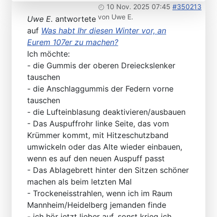
10 Nov. 2025 07:45
#350213
von
Uwe E.
Uwe E.
antwortete
auf
Was habt Ihr diesen Winter vor, an
Eurem 107er zu machen?
Ich möchte:
- die Gummis der oberen Dreieckslenker
tauschen
- die Anschlaggummis der Federn vorne
tauschen
- die Lufteinblasung deaktivieren/ausbauen
- Das Auspuffrohr linke Seite, das vom
Krümmer kommt, mit Hitzeschutzband
umwickeln oder das Alte wieder einbauen,
wenn es auf den neuen Auspuff passt
- Das Ablagebrett hinter den Sitzen schöner
machen als beim letzten Mal
- Trockeneisstrahlen, wenn ich im Raum
Mannheim/Heidelberg jemanden finde
- ich hör jetzt lieber auf, sonst krieg ich