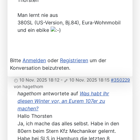
Man lernt nie aus
380SL (US-Version, Bj.84), Eura-Wohnmobil
und ein ebike
Bitte
Anmelden
oder
Registrieren
um der
Konversation beizutreten.
10 Nov. 2025 18:12
-
10 Nov. 2025 18:15
#350229
von
hagethom
hagethom
antwortete auf
Was habt Ihr
diesen Winter vor, an Eurem 107er zu
machen?
Hallo Thorsten
Ja, ich mache das alles selbst. Habe in den
80ern beim Stern Kfz Mechaniker gelernt.
Habe bei SLS in Hamburg die letzten 8