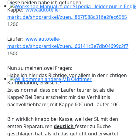
Diese beiden habe ich gefunden:
Kappe:
www.autoteile-
Workshop Manual in der SLpedia - leider nur in Englisc
markt.de/shop/artikel/zuen...867f588c316e2fec6965
120€
Läufer:
www.autoteile-
markt.de/shop/artikel/zuen...66141c3e7db04699c2f7
150€
Nun zu meinen zwei Fragen:
Habe ich hier das Richtige, vor allem in der richtigen
Kombination, erwischt?
Willkommen andere MB Oldtimer
Ist es normal, dass der Läufer teurer ist als die
Kappe? Bei Beru erscheint mir das Verhältnis
nachvollziehbarer, mit Kappe 60€ und Läufer 10€.
Bin wirklich knapp bei Kasse, weil der SL mit den
ersten Reparaturen
deutlich
fester zu Buche
geschlagen hat, als ich das gehofft und erwartet