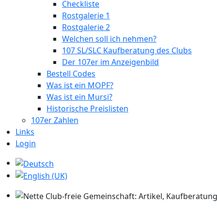
Checkliste
Rostgalerie 1
Rostgalerie 2
Welchen soll ich nehmen?
107 SL/SLC Kaufberatung des Clubs
Der 107er im Anzeigenbild
Bestell Codes
Was ist ein MOPF?
Was ist ein Mursi?
Historische Preislisten
107er Zahlen
Links
Login
Sprache auswählen
Nette Club-freie Gemeinschaft: Artikel, Kaufberatung