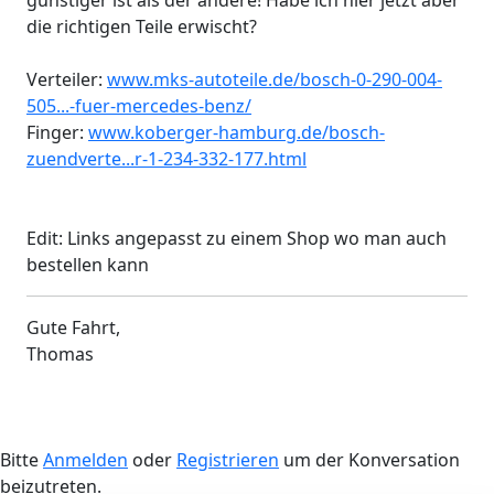
günstiger ist als der andere! Habe ich hier jetzt aber
die richtigen Teile erwischt?
Verteiler:
www.mks-autoteile.de/bosch-0-290-004-
505...-fuer-mercedes-benz/
Finger:
www.koberger-hamburg.de/bosch-
zuendverte...r-1-234-332-177.html
Edit: Links angepasst zu einem Shop wo man auch
bestellen kann
Gute Fahrt,
Thomas
Bitte
Anmelden
oder
Registrieren
um der Konversation
beizutreten.