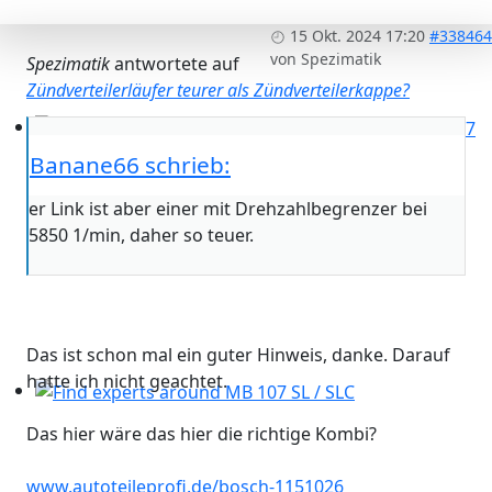
15 Okt. 2024 17:20
#338464
von
Spezimatik
Spezimatik
antwortete auf
Zündverteilerläufer teurer als Zündverteilerkappe?
Please send your pre 82 datacards to Sternzeit-107
Banane66 schrieb:
er Link ist aber einer mit Drehzahlbegrenzer bei
5850 1/min, daher so teuer.
Das ist schon mal ein guter Hinweis, danke. Darauf
hatte ich nicht geachtet.
Find experts around MB 107 SL / SLC
Das hier wäre das hier die richtige Kombi?
www.autoteileprofi.de/bosch-1151026