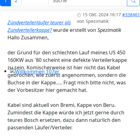
1
2
Workshops 2026 - Hzg & Klima 16.5. Erlangen, D-, KA-, K
15 Okt. 2024 16:17
#338461
von
Spezimatik
Zündverteilerläufer teurer als
Zündverteilerkappe?
wurde erstellt von
Spezimatik
Hallo Zusammen,
der Grund für den schlechten Lauf meines US 450
160KW aus '80 scheint eine defekte Verteilerkappe
zu sein. Komischerweise ist hier nicht das Kabel
gebrochen, wie zuerst angenommen, sondern die
Willkommen 107er
Buchse in der Kappe..... Fragt mich bitte nicht, was
der Vorbesitzer hier gemacht hat.
Kabel sind aktuell von Bremi, Kappe von Beru.
Zumindest die Kappe würde ich jetzt gerne durch
teures Bosch ersetzen, dazu dann natürlich den
passenden Läufer/Verteiler.