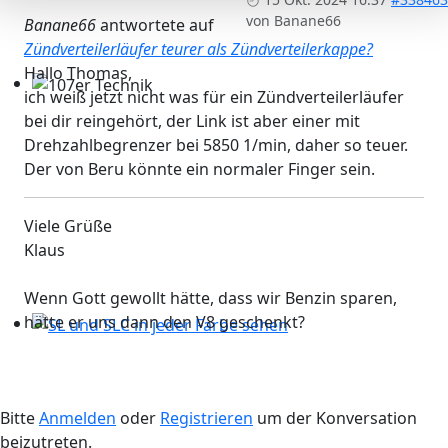
von
Banane66
Banane66
antwortete auf
Zündverteilerläufer teurer als Zündverteilerkappe?
Hallo Thomas,
ich weiß jetzt nicht was für ein Zündverteilerläufer
107er Technik
bei dir reingehört, der Link ist aber einer mit
Drehzahlbegrenzer bei 5850 1/min, daher so teuer.
Der von Beru könnte ein normaler Finger sein.
Viele Grüße
Klaus
Wenn Gott gewollt hätte, dass wir Benzin sparen,
hätte er uns dann den V8 geschenkt?
SL und SLC in jeder Farbe sehen
Bitte
Anmelden
oder
Registrieren
um der Konversation
beizutreten.