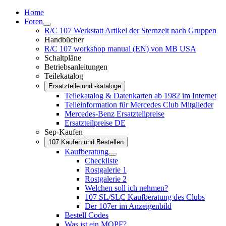
Home
Foren
R/C 107 Werkstatt Artikel der Sternzeit nach Gruppen
Handbücher
R/C 107 workshop manual (EN) von MB USA
Schaltpläne
Betriebsanleitungen
Teilekatalog
Ersatzteile und -kataloge
Teilekatalog & Datenkarten ab 1982 im Internet
Teileinformation für Mercedes Club Mitglieder
Mercedes-Benz Ersatzteilpreise
Ersatzteilpreise DE
Sep-Kaufen
107 Kaufen und Bestellen
Kaufberatung
Checkliste
Rostgalerie 1
Rostgalerie 2
Welchen soll ich nehmen?
107 SL/SLC Kaufberatung des Clubs
Der 107er im Anzeigenbild
Bestell Codes
Was ist ein MOPF?