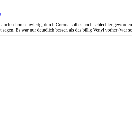
s
ch schon schwierig, durch Corona soll es noch schlechter geworden se
cht sagen. Es war nur deutölich besser, als das billig Venyl vorher (war