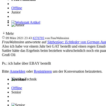
Offline
Junior
Werkstatt Artikel
Mehr
09 März 2021 23:43
#270795
von
FrauWahnsinn
FrauWahnsinn
antwortete auf
Sitzbezüge: Echtleder von German Aut
Also ich habe vor einem Jahr bei GAT bestellt und einen regen Email-
Sattler hätte das Ergebnis beim beziehen wahrscheinlich noch ein pa
Gruß Oli
Ps.: ich habe über EBAY bestellt
Bitte
Anmelden
oder
Registrieren
um der Konversation beizutreten.
Jowokue
107er Technik
Offline
Senior