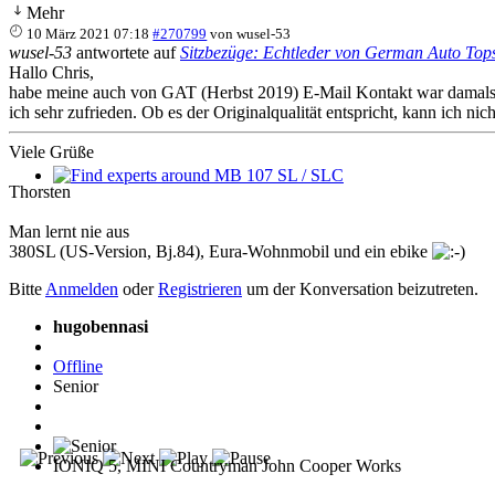
Mehr
10 März 2021 07:18
#270799
von
wusel-53
wusel-53
antwortete auf
Sitzbezüge: Echtleder von German Auto Top
Hallo Chris,
habe meine auch von GAT (Herbst 2019) E-Mail Kontakt war damals au
ich sehr zufrieden. Ob es der Originalqualität entspricht, kann ich ni
Viele Grüße
Thorsten
Find experts around MB 107 SL / SLC
Man lernt nie aus
380SL (US-Version, Bj.84), Eura-Wohnmobil und ein ebike
Bitte
Anmelden
oder
Registrieren
um der Konversation beizutreten.
hugobennasi
Offline
Senior
IONIQ 5, MINI Countryman John Cooper Works