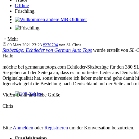
Offline
Frischling
Willkommen andere MB Oldtimer
Mehr
09 März 2021 23:23
#270794
von
SL-Chris
Sitzbezüge: Echtleder von German Auto Tops
wurde erstellt von
SL-C
Hallo,
möchte bei germanautotops.com Echtleder-Sitzbezüge für den 380 SL be
Sie geben auf der Seite ja an, dass es importiertes Leder aus Deutsch
Originalqualität hat, sonst investiere ich lieber mehr und gehe damit hi
Irgendwie geht die Bestellung nach Deutschland auf der Seite auch ni
Vielen Dank und liebe Grüße
107-Zahlen
Chris
Bitte
Anmelden
oder
Registrieren
um der Konversation beizutreten.
FrauWahnsinn