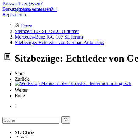
Passwort vergessen?
Benutzername vergessen?
Registrieren
Willkommen 107er
Foren
Sternzeit-107 SL / SLC Oldtimer
Mercedes-Benz R/C 107 SL forum
Sitzbezüge: Echtleder von German Auto Tops
Sitzbezüge: Echtleder von G
Start
Zurück
1
Workshop Manual in der SLpedia - leider nur in Englisch
Weiter
Ende
1
SL-Chris
Autor