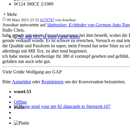
W124 300CE 2/1989
Mehr
09 März 2021 23:52
#270797
von
Jowokue
Jowokue
antwortete auf
Sitzbezüge: Echtleder von German Auto Top
Hallo Chris,
habe gerade mit einem Freund zusammen bei ihm bestellt, wobei die 
gerade verkauft wurde. Er ist schwer zu erreichen, Versuch es mal tel
SL und SLC in jeder Farbe sehen
die Qualität und Passform ist super, mein Freund hat seine Sitze zu 
allerdings mit MB Tex, ist aber total begeistert.
ich habe meine Lederbezüge für 380 sl vormopf gesehen und gefühlt.
gefallen mir auch sehr gut.
Viele Grüße Wolfgang aus GAP
Bitte
Anmelden
oder
Registrieren
um der Konversation beizutreten.
wusel-53
Offline
Platin
Please send your pre 82 datacards to Sternzeit-107