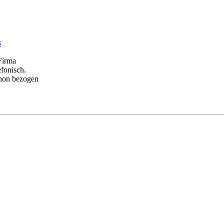
s
Firma
efonisch.
schon bezogen