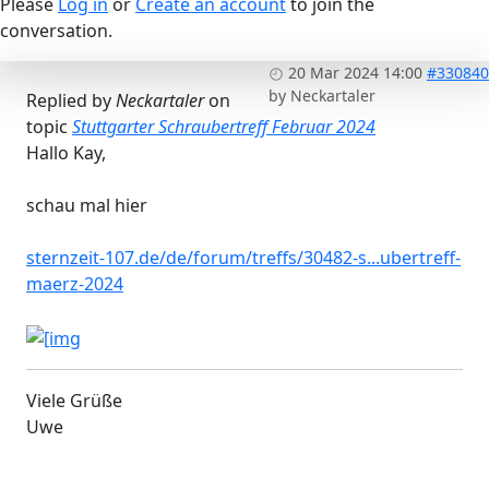
Please
Log in
or
Create an account
to join the
conversation.
20 Mar 2024 14:00
#330840
by
Neckartaler
Replied by
Neckartaler
on
topic
Stuttgarter Schraubertreff Februar 2024
Hallo Kay,
schau mal hier
sternzeit-107.de/de/forum/treffs/30482-s...ubertreff-
maerz-2024
Viele Grüße
Uwe