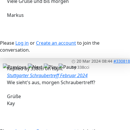
Viele Grüße und bis morgen
Markus
Please
Log in
or
Create an account
to join the
conversation.
20 Mar 2024 08:44
#330818
by
338cci
Replied by
338cci
on topic
Stuttgarter Schraubertreff Februar 2024
Wie sieht's aus, morgen Schraubertreff?
Grüße
Kay