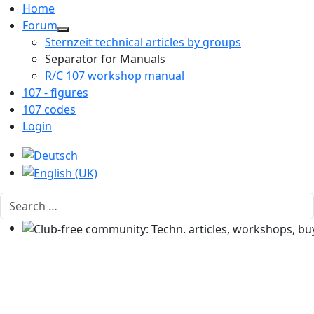
Home
Forum
Sternzeit technical articles by groups
Separator for Manuals
R/C 107 workshop manual
107 - figures
107 codes
Login
Select your language
Search
Club-free community: Techn. articles, workshops, buyi