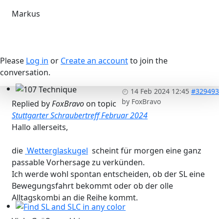
Markus
Please
Log in
or
Create an account
to join the
conversation.
14 Feb 2024 12:45
#329493
107 Technique
by
FoxBravo
Replied by
FoxBravo
on topic
Stuttgarter Schraubertreff Februar 2024
Hallo allerseits,
die
Wetterglaskugel
scheint für morgen eine ganz
passable Vorhersage zu verkünden.
Ich werde wohl spontan entscheiden, ob der SL eine
Bewegungsfahrt bekommt oder ob der olle
Alltagskombi an die Reihe kommt.
Find SL and SLC in any color