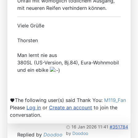
Unfall mit womöglich tödlichem Ausgang,
mit neueren Reifen verhindern können.
Viele Grüße
Thorsten
Man lernt nie aus
380SL (US-Version, Bj.84), Eura-Wohnmobil
und ein ebike
The following user(s) said Thank You:
M119_Fan
Please
Log in
or
Create an account
to join the
conversation.
16 Jan 2026 11:41
#351784
by
Doodoo
Replied by
Doodoo