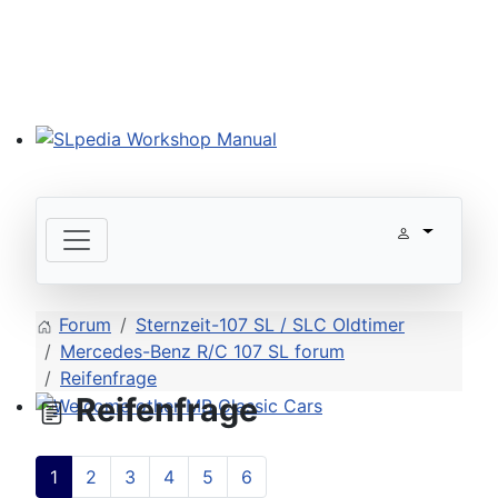
SLpedia Workshop Manual
Forum
Sternzeit-107 SL / SLC Oldtimer
Mercedes-Benz R/C 107 SL forum
Reifenfrage
Reifenfrage
Welcome other MB Classic Cars
1
2
3
4
5
6