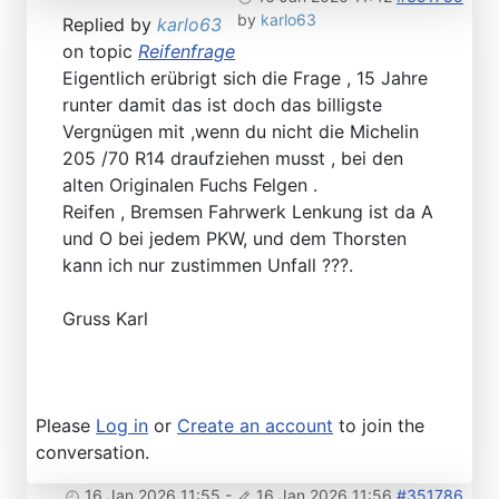
by
karlo63
Replied by
karlo63
on topic
Reifenfrage
Eigentlich erübrigt sich die Frage , 15 Jahre
runter damit das ist doch das billigste
Vergnügen mit ,wenn du nicht die Michelin
205 /70 R14 draufziehen musst , bei den
alten Originalen Fuchs Felgen .
Reifen , Bremsen Fahrwerk Lenkung ist da A
und O bei jedem PKW, und dem Thorsten
kann ich nur zustimmen Unfall ???.
Gruss Karl
Please
Log in
or
Create an account
to join the
conversation.
16 Jan 2026 11:55
-
16 Jan 2026 11:56
#351786