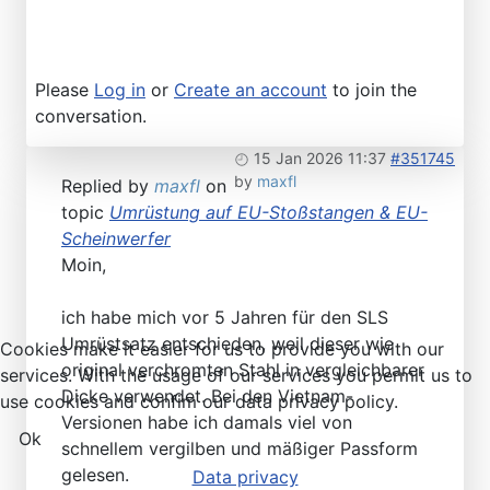
Please
Log in
or
Create an account
to join the
conversation.
15 Jan 2026 11:37
#351745
by
maxfl
Replied by
maxfl
on
topic
Umrüstung auf EU-Stoßstangen & EU-
Scheinwerfer
Moin,
ich habe mich vor 5 Jahren für den SLS
Umrüstsatz entschieden, weil dieser wie
Cookies make it easier for us to provide you with our
original verchromten Stahl in vergleichbarer
services. With the usage of our services you permit us to
Dicke verwendet. Bei den Vietnam-
use cookies and confim our data privacy policy.
Versionen habe ich damals viel von
Ok
schnellem vergilben und mäßiger Passform
gelesen.
Data privacy