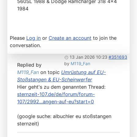
560SL 1988 & Dodge Ramcharger 318 4x4
1984
Please
Log in
or
Create an account
to join the
conversation.
13 Jan 2026 10:23
#351693
by
M119_Fan
Replied by
M119_Fan
on topic
Umrüstung auf EU-
Stoßstangen & EU-Scheinwerfer
Hier geht's zu dem genannten Thread:
sternzeit-107.de/de/forum/forum-
107/2992...angen-auf-eu?start=0
(google suche: albuchler eu stoßstangen
sternzeit)