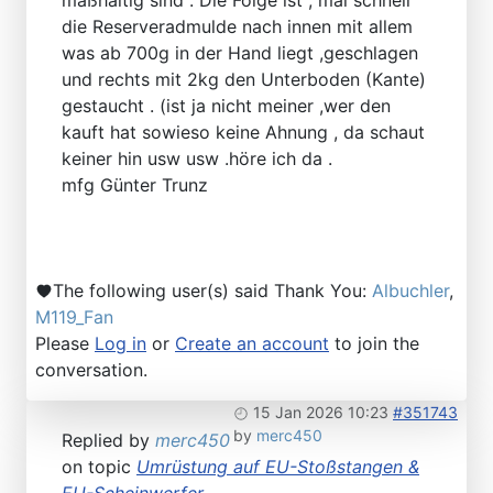
die Reserveradmulde nach innen mit allem
was ab 700g in der Hand liegt ,geschlagen
und rechts mit 2kg den Unterboden (Kante)
gestaucht . (ist ja nicht meiner ,wer den
kauft hat sowieso keine Ahnung , da schaut
keiner hin usw usw .höre ich da .
mfg Günter Trunz
The following user(s) said Thank You:
Albuchler
,
M119_Fan
Please
Log in
or
Create an account
to join the
conversation.
15 Jan 2026 10:23
#351743
by
merc450
Replied by
merc450
on topic
Umrüstung auf EU-Stoßstangen &
EU-Scheinwerfer