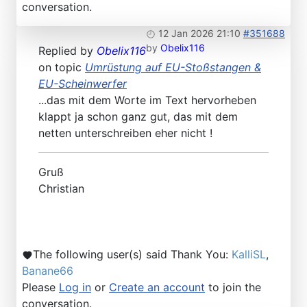
conversation.
12 Jan 2026 21:10
#351688
by
Obelix116
Replied by
Obelix116
on topic
Umrüstung auf EU-Stoßstangen &
EU-Scheinwerfer
...das mit dem Worte im Text hervorheben
klappt ja schon ganz gut, das mit dem
netten unterschreiben eher nicht !
Gruß
Christian
The following user(s) said Thank You:
KalliSL
,
Banane66
Please
Log in
or
Create an account
to join the
conversation.