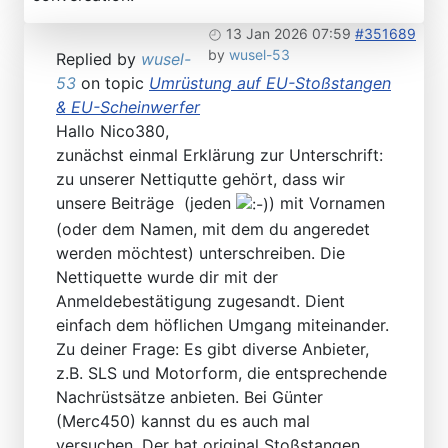
13 Jan 2026 07:59
#351689
by
wusel-53
Replied by
wusel-
53
on topic
Umrüstung auf EU-Stoßstangen
& EU-Scheinwerfer
Hallo Nico380,
zunächst einmal Erklärung zur Unterschrift:
zu unserer Nettiqutte gehört, dass wir
unsere Beiträge (jeden
) mit Vornamen
(oder dem Namen, mit dem du angeredet
werden möchtest) unterschreiben. Die
Nettiquette wurde dir mit der
Anmeldebestätigung zugesandt. Dient
einfach dem höflichen Umgang miteinander.
Zu deiner Frage: Es gibt diverse Anbieter,
z.B. SLS und Motorform, die entsprechende
Nachrüstsätze anbieten. Bei Günter
(Merc450) kannst du es auch mal
versuchen. Der hat original Stoßstangen