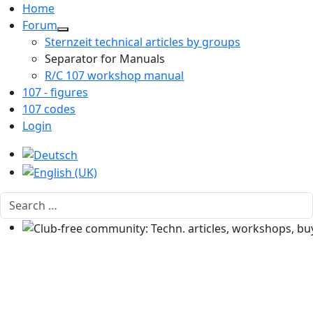
Home
Forum
Sternzeit technical articles by groups
Separator for Manuals
R/C 107 workshop manual
107 - figures
107 codes
Login
Select your language
Search
Club-free community: Techn. articles, workshops, buyi