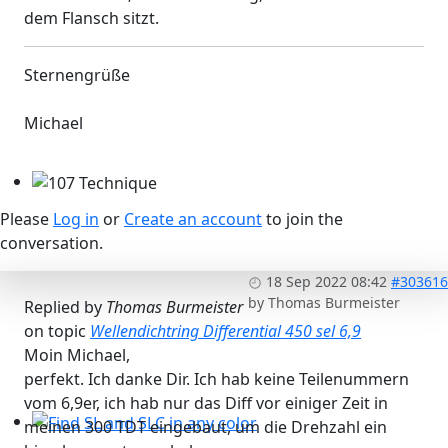
dem Flansch sitzt.
Sternengrüße
Michael
107 Technique
Please
Log in
or
Create an account
to join the
conversation.
18 Sep 2022 08:42
#303616
by
Thomas Burmeister
Replied by
Thomas Burmeister
on topic
Wellendichtring Differential 450 sel 6,9
Moin Michael,
perfekt. Ich danke Dir. Ich hab keine Teilenummern
vom 6,9er, ich hab nur das Diff vor einiger Zeit in
meinen 300 TDT eingebaut, um die Drehzahl ein
Find SL and SLC in any color