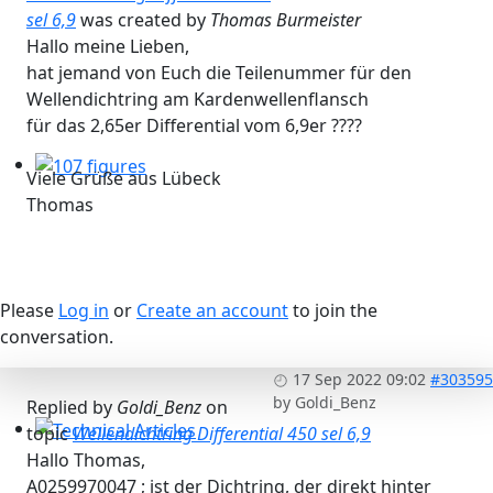
sel 6,9
was created by
Thomas Burmeister
Hallo meine Lieben,
hat jemand von Euch die Teilenummer für den
Wellendichtring am Kardenwellenflansch
für das 2,65er Differential vom 6,9er ????
Viele Grüße aus Lübeck
107 figures
Thomas
Please
Log in
or
Create an account
to join the
conversation.
17 Sep 2022 09:02
#303595
by
Goldi_Benz
Replied by
Goldi_Benz
on
topic
Wellendichtring Differential 450 sel 6,9
Technical Articles
Hallo Thomas,
A0259970047 ; ist der Dichtring, der direkt hinter