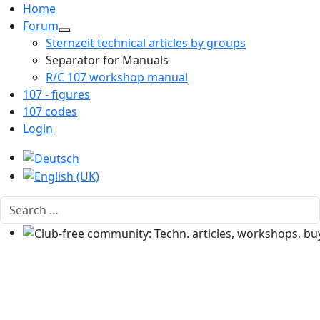
Home
Forum
Sternzeit technical articles by groups
Separator for Manuals
R/C 107 workshop manual
107 - figures
107 codes
Login
Select your language
Search
Club-free community: Techn. articles, workshops, buyi