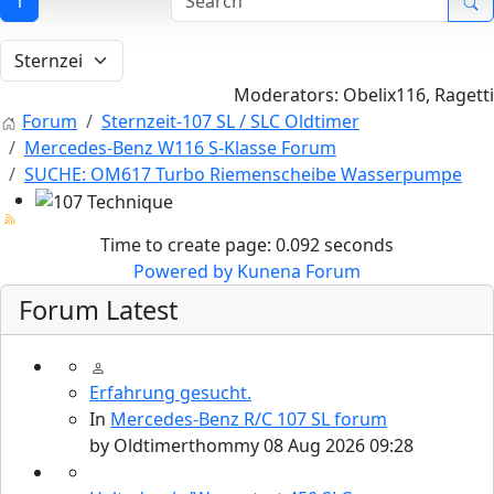
1
Moderators:
Obelix116
,
Ragetti
Forum
Sternzeit-107 SL / SLC Oldtimer
Mercedes-Benz W116 S-Klasse Forum
SUCHE: OM617 Turbo Riemenscheibe Wasserpumpe
107 Technique
Time to create page: 0.092 seconds
Powered by
Kunena Forum
Forum Latest
Erfahrung gesucht.
In
Mercedes-Benz R/C 107 SL forum
by
Oldtimerthommy
08 Aug 2026 09:28
Find SL and SLC in any color