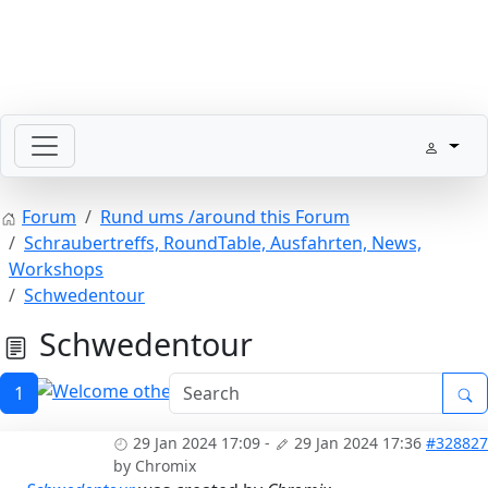
SLpedia Workshop Manual
Forum
Rund ums /around this Forum
Schraubertreffs, RoundTable, Ausfahrten, News,
Workshops
Schwedentour
Schwedentour
1
Welcome other MB Classic Cars
29 Jan 2024 17:09
-
29 Jan 2024 17:36
#328827
by
Chromix