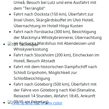
Umeå, Besuch bei Lutz und eine Ausfahrt mit
dem "Terrängbil"
Fahrt nach Docksta (150 km), Überfahrt zur
Insel Ulvön, Skärgårdsbuffet im Ulvö Hotell,
Übernachtung im Hotell Höga Kusten
Fahrt nach Forsbacka (300 km), Besichtigung
der Mackmyra Whiskybrennerei, Übernachtung
im Forbacka Wärdshus mit Abendessen und
Whiskyverkostung
107 Technique
Fahrt nach Stockholm (200 km), Einchecken im
Hotell, Besuch Altstadt
Fahrt mit dem historischen Dampfschiff nach
Schloß Gripsholm, Möglichkeit zur
Schloßbesichtigung
Fahrt nach Göteborg (500 km), Überfahrt mit
der Fähre von Göteborg nach Kiel (Stenaline,
Reisezeit 14 Stunden, Abfahrt 18:45, Ankunft
09:15 am Folgetag)
Find SL and SLC in any color