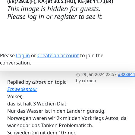
(ER)/29.8.(F), KA-Jet 30.5.(HU), KE-Jet 11.7.(ER)
This image is hidden for guests.
Please log in or register to see it.
Please
Log in
or
Create an account
to join the
conversation.
29 Jan 2024 22:57
#328844
by
citroen
Replied by
citroen
on topic
Schwedentour
Volker,
das ist halt 3 Wochen Diät.
Nur das Wasser ist in den Ländern günstig.
Norwegen waren wir 2x mit den Vorkriegs Autos, da
war sogar das Tanken Problematisch.
Schweden 2x mit dem 107 ner.