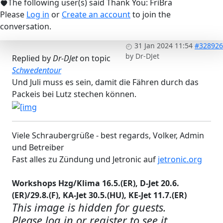
The following user(s) said Thank You:
FriBra
Please
Log in
or
Create an account
to join the
conversation.
31 Jan 2024 11:54
#328926
by
Dr-DJet
Replied by
Dr-DJet
on topic
Schwedentour
Und Juli muss es sein, damit die Fähren durch das
Packeis bei Lutz stechen können.
Viele Schraubergrüße - best regards, Volker, Admin
und Betreiber
Fast alles zu Zündung und Jetronic auf
jetronic.org
Workshops Hzg/Klima 16.5.(ER), D-Jet 20.6.
(ER)/29.8.(F), KA-Jet 30.5.(HU), KE-Jet 11.7.(ER)
This image is hidden for guests.
Please log in or register to see it.