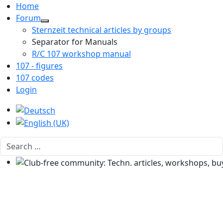
Home
Forum
Sternzeit technical articles by groups
Separator for Manuals
R/C 107 workshop manual
107 - figures
107 codes
Login
Select your language
Search
Club-free community: Techn. articles, workshops, buyi