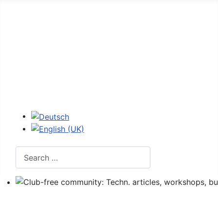
Home
Forum
107 - figures
107 codes
Login
Select your language
Search
Club-free community: Techn. articles, workshops, buyi