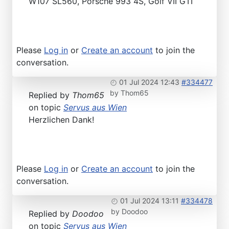
W107 SL560, Porsche 993 4S, Golf VII GTI
Please
Log in
or
Create an account
to join the
conversation.
01 Jul 2024 12:43
#334477
by
Thom65
Replied by
Thom65
on topic
Servus aus Wien
Herzlichen Dank!
Please
Log in
or
Create an account
to join the
conversation.
01 Jul 2024 13:11
#334478
by
Doodoo
Replied by
Doodoo
on topic
Servus aus Wien