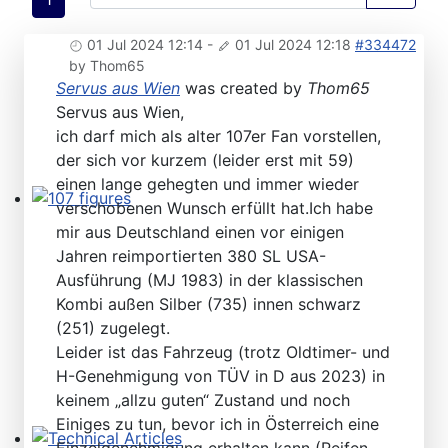
01 Jul 2024 12:14
-
01 Jul 2024 12:18
#334472
by
Thom65
Servus aus Wien
was created by
Thom65
Servus aus Wien,
ich darf mich als alter 107er Fan vorstellen,
der sich vor kurzem (leider erst mit 59)
einen lange gehegten und immer wieder
verschobenen Wunsch erfüllt hat.Ich habe
107 figures
mir aus Deutschland einen vor einigen
Jahren reimportierten 380 SL USA-
Ausführung (MJ 1983) in der klassischen
Kombi außen Silber (735) innen schwarz
(251) zugelegt.
Leider ist das Fahrzeug (trotz Oldtimer- und
H-Genehmigung von TÜV in D aus 2023) in
keinem „allzu guten“ Zustand und noch
Einiges zu tun, bevor ich in Österreich eine
Einzelgenehmigung erhalten kann (Reifen,