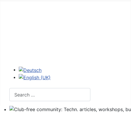
Home
Forum
107 - figures
107 codes
Login
Select your language
Search
Club-free community: Techn. articles, workshops, buyi