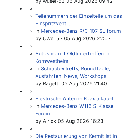
by
wusel-53
06 Aug 2026 09:42
Teilenummern der Einzelteile um das
Einspritzventi...
In
Mercedes-Benz R/C 107 SL forum
by
UweL53
05 Aug 2026 22:03
Autokino mit Oldtimertreffen in
Kornwestheim
In
Schraubertreffs, RoundTable,
Ausfahrten, News, Workshops
by
Ragetti
05 Aug 2026 21:40
Elektrische Antenne Koaxialkabel
In
Mercedes-Benz W116 S-Klasse
Forum
by
Alrick
05 Aug 2026 16:23
Die Restaurierung von Kermit ist in