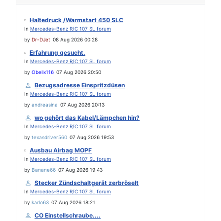
Haltedruck /Warmstart 450 SLC
In
Mercedes-Benz R/C 107 SL forum
by
Dr-DJet
08 Aug 2026 00:28
Erfahrung gesucht.
In
Mercedes-Benz R/C 107 SL forum
by
Obelix116
07 Aug 2026 20:50
Bezugsadresse Einspritzdüsen
In
Mercedes-Benz R/C 107 SL forum
by
andreasina
07 Aug 2026 20:13
wo gehört das Kabel/Lämpchen hin?
In
Mercedes-Benz R/C 107 SL forum
by
texasdriver560
07 Aug 2026 19:53
Ausbau Airbag MOPF
In
Mercedes-Benz R/C 107 SL forum
by
Banane66
07 Aug 2026 19:43
Stecker Zündschaltgerät zerbröselt
In
Mercedes-Benz R/C 107 SL forum
by
karlo63
07 Aug 2026 18:21
CO Einstellschraube....