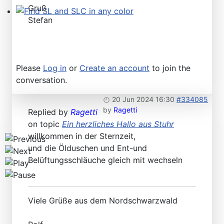
Gruß
Stefan
Find SL and SLC in any color
Please
Log in
or
Create an account
to join the
conversation.
20 Jun 2024 16:30
#334085
by
Ragetti
Replied by
Ragetti
on topic
Ein herzliches Hallo aus Stuhr
willkommen in der Sternzeit,
und die Ölduschen und Ent-und
Belüftungsschläuche gleich mit wechseln
Viele Grüße aus dem Nordschwarzwald