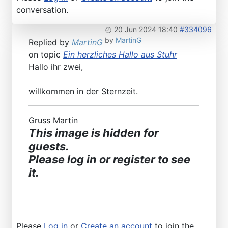
conversation.
20 Jun 2024 18:40
#334096
by
MartinG
Replied by
MartinG
on topic
Ein herzliches Hallo aus Stuhr
Hallo ihr zwei,
willkommen in der Sternzeit.
Gruss Martin
This image is hidden for
guests.
Please log in or register to see
it.
Please
Log in
or
Create an account
to join the