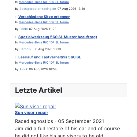
In
Mercedes-Benz R/C 107 SL forum
by
Boss@scooter-racing.de
07 Aug 2026 13:39
Verschiedene Sitze erkennen
In
Mercedes-Benz R/C 107 SL forum
by
Rabbi
07 Aug 2026 11:22
Spezialwerkzeug 560 SL Muster beauftragt
In
Mercedes-Benz R/C 107 SL forum
by
Bernd R.
06 Aug 2026 18:13
Leerlauf und Tastverhältnis 560 SL
In
Mercedes-Benz R/C 107 SL forum
by
Alrick
06 Aug 2026 16:54
Letzte Artikel
Sun visor repair
Racediagnostics
-
05 September 2021
Jim did a full restore of his car and of course
he did not like his sun visors to be old