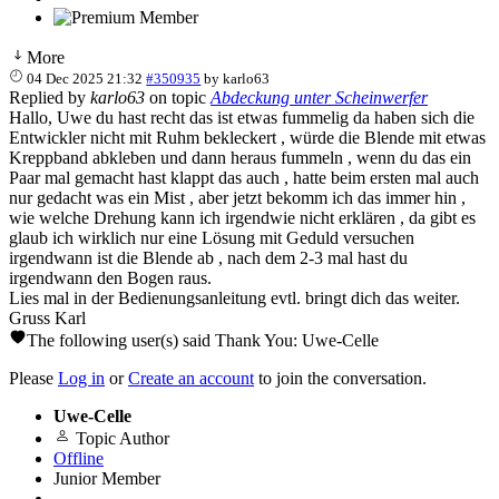
More
04 Dec 2025 21:32
#350935
by
karlo63
Replied by
karlo63
on topic
Abdeckung unter Scheinwerfer
Hallo, Uwe du hast recht das ist etwas fummelig da haben sich die
Entwickler nicht mit Ruhm bekleckert , würde die Blende mit etwas
Kreppband abkleben und dann heraus fummeln , wenn du das ein
Paar mal gemacht hast klappt das auch , hatte beim ersten mal auch
nur gedacht was ein Mist , aber jetzt bekomm ich das immer hin ,
wie welche Drehung kann ich irgendwie nicht erklären , da gibt es
glaub ich wirklich nur eine Lösung mit Geduld versuchen
irgendwann ist die Blende ab , nach dem 2-3 mal hast du
irgendwann den Bogen raus.
Lies mal in der Bedienungsanleitung evtl. bringt dich das weiter.
Gruss Karl
The following user(s) said Thank You:
Uwe-Celle
Please
Log in
or
Create an account
to join the conversation.
Uwe-Celle
Topic Author
Offline
Junior Member