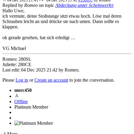
04 Dec 2025 21:41
-
04 Dec 2025 21:42
#350937
by
Romeo
Replied by
Romeo
on topic
Abdeckung unter Scheinwerfer
Hallo Uwe,
ich vermute, deine Stoßstange sitzt etwas hoch. Löse mal deren
Schrauben leicht an und drücke sie nach unten. Dann sollte es
klappen.
ok gerade gesehen, hat sich erledigt …
VG Michael
Romeo: 280SL
Juliette: 280CE
Last edit: 04 Dec 2025 21:42 by
Romeo
.
Please
Log in
or
Create an account
to join the conversation.
merc450
Offline
Platinum Member
More