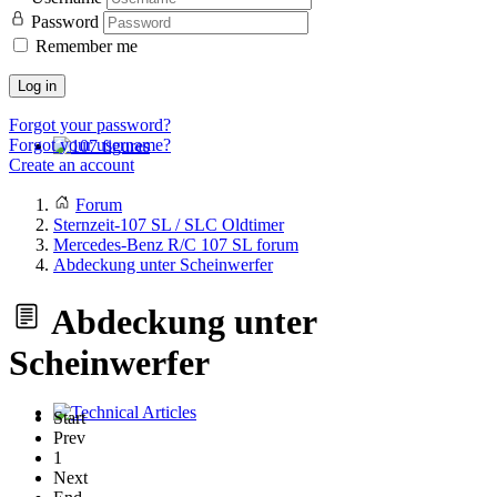
Password
Remember me
Log in
Forgot your password?
Forgot your username?
Create an account
107 figures
Forum
Sternzeit-107 SL / SLC Oldtimer
Mercedes-Benz R/C 107 SL forum
Abdeckung unter Scheinwerfer
Abdeckung unter
Scheinwerfer
Start
Technical Articles
Prev
1
Next