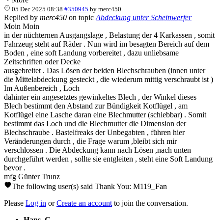
05 Dec 2025 08:38
#350945
by
merc450
Replied by
merc450
on topic
Abdeckung unter Scheinwerfer
Moin Moin
in der nüchternen Ausgangslage , Belastung der 4 Karkassen , somit
Fahrzeug steht auf Räder . Nun wird im besagten Bereich auf dem
Boden , eine soft Landung vorbereitet , dazu unliebsame
Zeitschriften oder Decke
ausgebreitet . Das Lösen der beiden Blechschrauben (innen unter
die Mittelabdeckung gesteckt , die wiederum mittig verschraubt ist )
Im Außenbereich , Loch
dahinter ein angesetztes gewinkeltes Blech , der Winkel dieses
Blech bestimmt den Abstand zur Bündigkeit Kotflügel , am
Kotflügel eine Lasche daran eine Blechmutter (schiebbar) . Somit
bestimmt das Loch und die Blechmutter die Dimension der
Blechschraube . Bastelfreaks der Unbegabten , führen hier
Veränderungen durch , die Frage warum ,bleibt sich mir
verschlossen . Die Abdeckung kann nach Lösen ,nach unten
durchgeführt werden , sollte sie entgleiten , steht eine Soft Landung
bevor .
mfg Günter Trunz
The following user(s) said Thank You:
M119_Fan
Please
Log in
or
Create an account
to join the conversation.
Hans_G