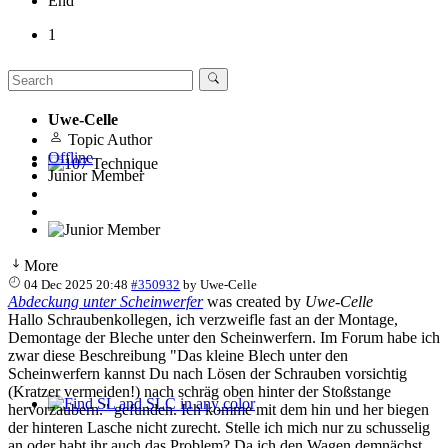
End
1
Uwe-Celle
Topic Author
Offline
Junior Member
107 Technique
More
04 Dec 2025 20:48
#350932
by
Uwe-Celle
Abdeckung unter Scheinwerfer
was created by
Uwe-Celle
Hallo Schraubenkollegen, ich verzweifle fast an der Montage,
Demontage der Bleche unter den Scheinwerfern. Im Forum habe ich
zwar diese Beschreibung "Das kleine Blech unter den
Scheinwerfern kannst Du nach Lösen der Schrauben vorsichtig
(Kratzer vermeiden!) nach schräg oben hinter der Stoßstange
hervorzaubern." gefunden. Ich komme mit dem hin und her biegen
Find SL and SLC in any color
der hinteren Lasche nicht zurecht. Stelle ich mich nur zu schusselig
an oder habt ihr auch das Problem? Da ich den Wagen demnächst