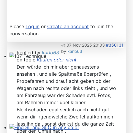
Please
Log in
or
Create an account
to join the
conversation.
07 Nov 2025 20:03
#350131
by
karlo63
Replied by
karlo63
on topic
Kaufen oder nicht.
107 Technique
Den würde ich mir aber genauestens
ansehen , und alle Spaltmaße überprüfen ,
Probefahren und drauf acht geben ob der
Wagen nach rechts oder links zieht , und wo
am Fahrzeug war der Schaden evtl. Fotos,
am Rahmen immer übel kleiner
Blechschaden egal seitlich auch nicht gut
wenn dir Irgendwelche Zweifel aufkommen
lass ihn da , sonst denkst du die ganze Zeit
über den Unfall nach ,