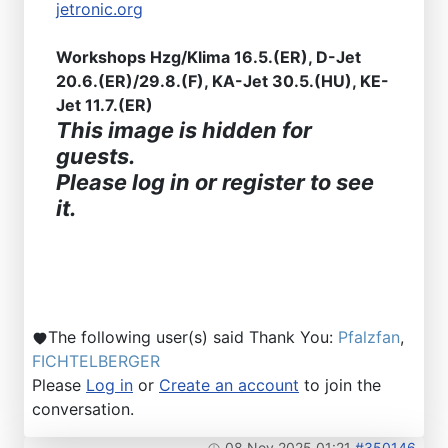
jetronic.org
Workshops Hzg/Klima 16.5.(ER), D-Jet
20.6.(ER)/29.8.(F), KA-Jet 30.5.(HU), KE-
Jet 11.7.(ER)
This image is hidden for
guests.
Please log in or register to see
it.
The following user(s) said Thank You:
Pfalzfan
,
FICHTELBERGER
Please
Log in
or
Create an account
to join the
conversation.
08 Nov 2025 01:21
#350146