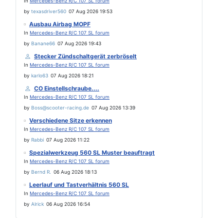
In
Mercedes-Benz R/C 107 SL forum
by
texasdriver560
07 Aug 2026 19:53
Ausbau Airbag MOPF
In
Mercedes-Benz R/C 107 SL forum
by
Banane66
07 Aug 2026 19:43
Stecker Zündschaltgerät zerbröselt
In
Mercedes-Benz R/C 107 SL forum
by
karlo63
07 Aug 2026 18:21
CO Einstellschraube....
In
Mercedes-Benz R/C 107 SL forum
by
Boss@scooter-racing.de
07 Aug 2026 13:39
Verschiedene Sitze erkennen
In
Mercedes-Benz R/C 107 SL forum
by
Rabbi
07 Aug 2026 11:22
Spezialwerkzeug 560 SL Muster beauftragt
In
Mercedes-Benz R/C 107 SL forum
by
Bernd R.
06 Aug 2026 18:13
Leerlauf und Tastverhältnis 560 SL
In
Mercedes-Benz R/C 107 SL forum
by
Alrick
06 Aug 2026 16:54