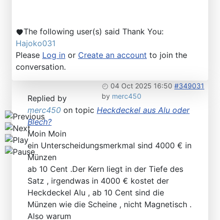
Find SL and SLC in any color
The following user(s) said Thank You:
Hajoko031
Please
Log in
or
Create an account
to join the
conversation.
04 Oct 2025 16:50
#349031
by
merc450
Replied by
merc450
on topic
Heckdeckel aus Alu oder
Blech?
Moin Moin
ein Unterscheidungsmerkmal sind 4000 € in
Münzen
ab 10 Cent .Der Kern liegt in der Tiefe des
Satz , irgendwas in 4000 € kostet der
Heckdeckel Alu , ab 10 Cent sind die
Münzen wie die Scheine , nicht Magnetisch .
Also warum