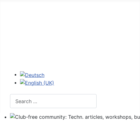
Home
Forum
107 - figures
107 codes
Login
Select your language
Search
Club-free community: Techn. articles, workshops, buyi