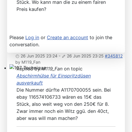
Stück. Wo kann man die zu einem fairen
Technical Articles
Preis kaufen?
Please
Log in
or
Create an account
to join the
conversation.
26 Jun 2025 23:24
-
26 Jun 2025 23:25
#345812
by
M119_Fan
Replied by
M119_Fan
on topic
107 Technique
Abschirmhülse für Einspritzdüsen
ausverkauft
Die Nummer dürfte A1170700055 sein. Bei
ebay 116574106733 wären es 15€ das
Stück, also weit weg von den 250€ für 8.
Zwar immer noch ein Witz ggü. den 40ct,
aber was will man machen?