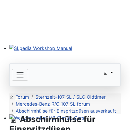
SLpedia Workshop Manual
Forum
Sternzeit-107 SL / SLC Oldtimer
Mercedes-Benz R/C 107 SL forum
Abschirmhülse für Einspritzdüsen ausverkauft
Abschirmhülse für
Welcome other MB Classic Cars
Einspritzdüsen