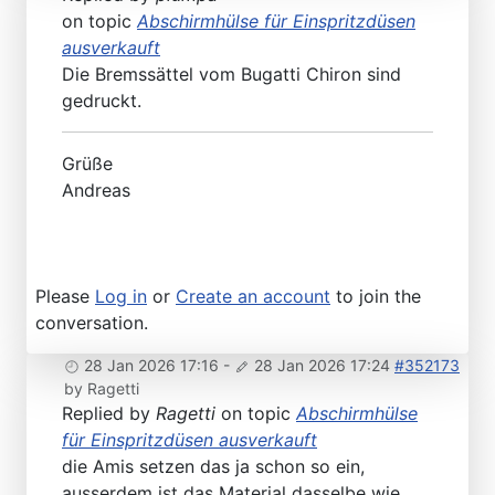
on topic
Abschirmhülse für Einspritzdüsen
ausverkauft
Die Bremssättel vom Bugatti Chiron sind
gedruckt.
Grüße
Andreas
Please
Log in
or
Create an account
to join the
conversation.
28 Jan 2026 17:16
-
28 Jan 2026 17:24
#352173
by
Ragetti
Replied by
Ragetti
on topic
Abschirmhülse
für Einspritzdüsen ausverkauft
die Amis setzen das ja schon so ein,
ausserdem ist das Material dasselbe wie