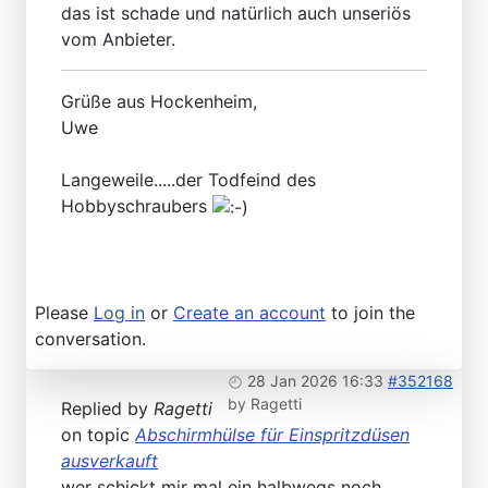
das ist schade und natürlich auch unseriös
vom Anbieter.
Grüße aus Hockenheim,
Uwe
Langeweile.....der Todfeind des
Hobbyschraubers
Please
Log in
or
Create an account
to join the
conversation.
28 Jan 2026 16:33
#352168
by
Ragetti
Replied by
Ragetti
on topic
Abschirmhülse für Einspritzdüsen
ausverkauft
wer schickt mir mal ein halbwegs noch