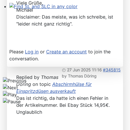
Viele Grüße,
Michael
Find SL and SLC in any color
Disclaimer: Das meiste, was ich schreibe, ist
"leider nicht ganz richtig".
Please
Log in
or
Create an account
to join the
conversation.
27 Jun 2025 11:16
#345815
by
Thomas Döring
Replied by
Thomas
Döring
on topic
Abschirmhülse für
Einspritzdüsen ausverkauft
Das ist richtig, da hatte ich einen Fehler in
der Artikelnummer. Bei Ebay Stück 14,95€.
Unglaublich