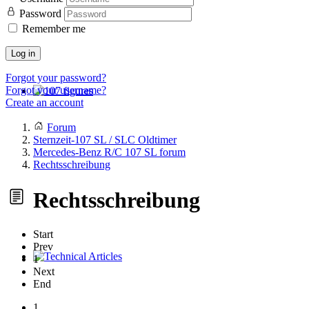
Password
Remember me
Log in
Forgot your password?
Forgot your username?
Create an account
107 figures
Forum
Sternzeit-107 SL / SLC Oldtimer
Mercedes-Benz R/C 107 SL forum
Rechtsschreibung
Rechtsschreibung
Start
Prev
1
Technical Articles
Next
End
1