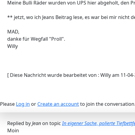
Meine Bulli Räder wurden von UPS hier abgeholt, den Pr
** jetzt, wo ich Jeans Beitrag lese, es war bei mir nich
MAD,
danke für Wegfall "Proll".
Willy
[ Diese Nachricht wurde bearbeitet von : Willy am 11-04-
Please
Log in
or
Create an account
to join the conversation
Replied by
Jean
on topic
In eigener Sache, polierte Tiefbettf
Moin