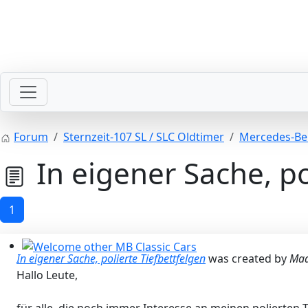
SLpedia Workshop Manual
Forum
Sternzeit-107 SL / SLC Oldtimer
Mercedes-Be
In eigener Sache, po
1
In eigener Sache, polierte Tiefbettfelgen
was created by
Mad
Welcome other MB Classic Cars
Hallo Leute,