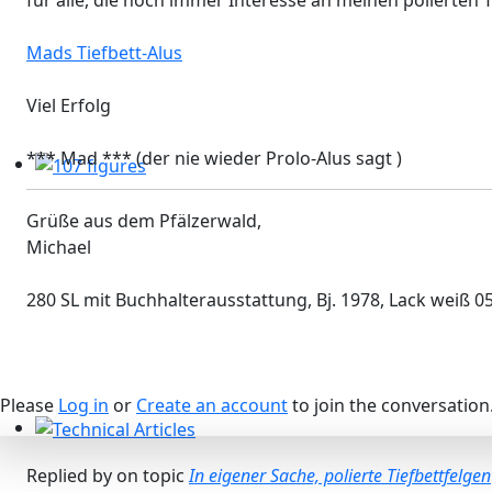
für alle, die noch immer Interesse an meinen polierten T
Mads Tiefbett-Alus
Viel Erfolg
*** Mad *** (der nie wieder Prolo-Alus sagt )
107 figures
Grüße aus dem Pfälzerwald,
Michael
280 SL mit Buchhalterausstattung, Bj. 1978, Lack weiß 0
Please
Log in
or
Create an account
to join the conversation
Technical Articles
Replied by
on topic
In eigener Sache, polierte Tiefbettfelgen