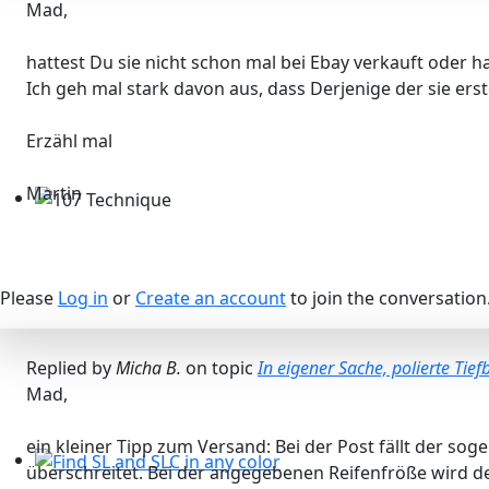
Mad,
hattest Du sie nicht schon mal bei Ebay verkauft oder ha
Ich geh mal stark davon aus, dass Derjenige der sie ers
Erzähl mal
Martin
107 Technique
Please
Log in
or
Create an account
to join the conversation
Replied by
Micha B.
on topic
In eigener Sache, polierte Tief
Mad,
ein kleiner Tipp zum Versand: Bei der Post fällt der s
überschreitet. Bei der angegebenen Reifenfröße wird de
Find SL and SLC in any color