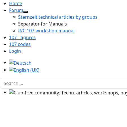
Home
Forum
Sternzeit technical articles by groups
Separator for Manuals
R/C 107 workshop manual
107 - figures
107 codes
Login
Select your language
Search
Club-free community: Techn. articles, workshops, buyi