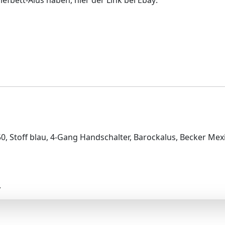
iefbett-Alus haben, hier der Link bei Ebay:
50, Stoff blau, 4-Gang Handschalter, Barockalus, Becker Mex
.