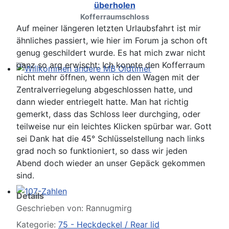
Kofferraumschloss
Auf meiner längeren letzten Urlaubsfahrt ist mir
ähnliches passiert, wie hier im Forum ja schon oft
genug geschildert wurde. Es hat mich zwar nicht
ganz so arg erwischt: Ich konnte den Kofferraum
nicht mehr öffnen, wenn ich den Wagen mit der
Willkommen andere MB Oldtimer
Zentralverriegelung abgeschlossen hatte, und
dann wieder entriegelt hatte. Man hat richtig
gemerkt, dass das Schloss leer durchging, oder
teilweise nur ein leichtes Klicken spürbar war. Gott
sei Dank hat die 45° Schlüsselstellung nach links
grad noch so funktioniert, so dass wir jeden
Abend doch wieder an unser Gepäck gekommen
sind.
Details
107-Zahlen
Geschrieben von:
Rannugmirg
Kategorie:
75 - Heckdeckel / Rear lid