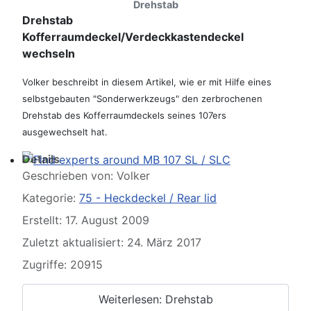
Drehstab
Please send your pre 82 datacards to Sternzeit-107
Drehstab
Kofferraumdeckel/Verdeckkastendeckel
wechseln
Volker beschreibt in diesem Artikel, wie er mit Hilfe eines
selbstgebauten "Sonderwerkzeugs" den zerbrochenen
Drehstab des Kofferraumdeckels seines 107ers
ausgewechselt hat.
Details
Geschrieben von:
Volker
Find experts around MB 107 SL / SLC
Kategorie:
75 - Heckdeckel / Rear lid
Erstellt: 17. August 2009
Zuletzt aktualisiert: 24. März 2017
Zugriffe: 20915
Weiterlesen: Drehstab