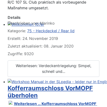
R/C 107 SL Club praktisch als vorbeugende
Maßnahme umgesetzt.
Details
Geschrieben von:
Marinko
Willkommen 107er
Kategorie:
75 - Heckdeckel / Rear lid
Erstellt: 24. November 2019
Zuletzt aktualisiert: 08. Januar 2020
Zugriffe: 9320
Weiterlesen: Verdeckentriegelung: Simpel,
schnell und...
Kofferraumschloss VorMOPF
Workshop Manual in der SLpedia - leider nur in Englisc
überholen