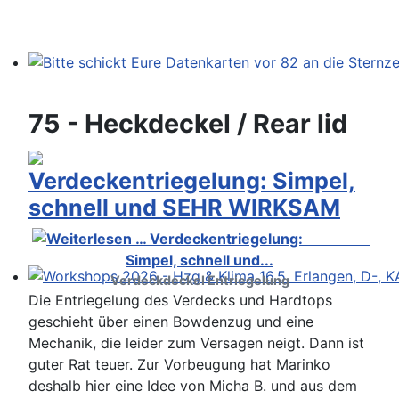
Bitte schickt Eure Datenkarten vor 82 an die Sternzeit
75 - Heckdeckel / Rear lid
Verdeckentriegelung: Simpel,
schnell und SEHR WIRKSAM
Verdeckdeckel Entriegelung
Workshops 2026 - Hzg & Klima 16.5. Erlangen, D-, KA-,
Die Entriegelung des Verdecks und Hardtops
geschieht über einen Bowdenzug und eine
Mechanik, die leider zum Versagen neigt. Dann ist
guter Rat teuer. Zur Vorbeugung hat Marinko
deshalb hier eine Idee von Micha B. und aus dem