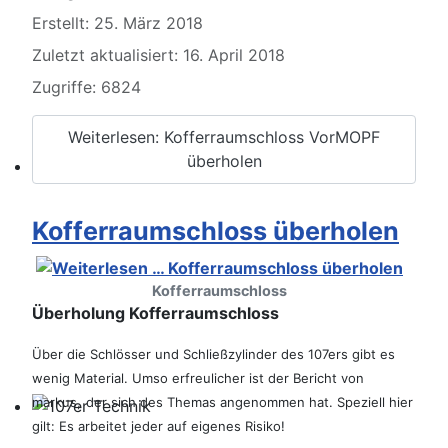
Erstellt: 25. März 2018
Zuletzt aktualisiert: 16. April 2018
Zugriffe: 6824
Weiterlesen: Kofferraumschloss VorMOPF
überholen
Werkstatt Artikel
Kofferraumschloss überholen
Kofferraumschloss
Überholung Kofferraumschloss
Über die Schlösser und Schließzylinder des 107ers gibt es
wenig Material. Umso erfreulicher ist der Bericht von
markus,
der sich des Themas angenommen hat. Speziell hier
gilt: Es arbeitet jeder auf eigenes Risiko!
107er Technik