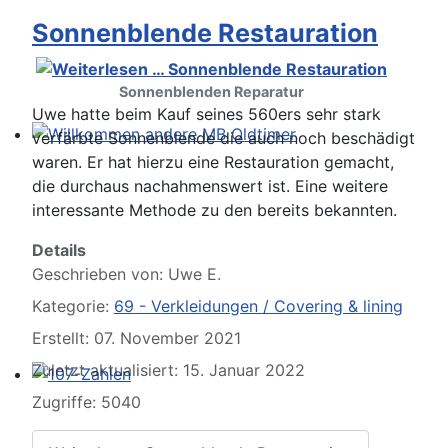
Sonnenblende Restauration
Sonnenblenden Reparatur
Uwe hatte beim Kauf seines 560ers sehr stark
verfärbte Sonnenblende die auch noch beschädigt
Willkommen andere MB Oldtimer
waren. Er hat hierzu eine Restauration gemacht,
die durchaus nachahmenswert ist. Eine weitere
interessante Methode zu den bereits bekannten.
Details
Geschrieben von:
Uwe E.
Kategorie:
69 - Verkleidungen / Covering & lining
Erstellt: 07. November 2021
Zuletzt aktualisiert: 15. Januar 2022
107-Zahlen
Zugriffe: 5040