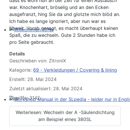
dass es wohl nun an der Zeit für einen Austausch
war. Knochenhart, bröselig und an den Ecken
ausgefranzt, hing Sie da und glotzte mich blöd an.
Ich habe es lange ignoriert, aber nun war es
soweit. Vorab gesagt, es macht überhaupt keinen
Spaß, die zu wechseln. Gute 2 Stunden habe ich
Willkommen 107er
pro Seite gebraucht.
Details
Geschrieben von:
ZitroniX
Kategorie:
69 - Verkleidungen / Covering & lining
Erstellt: 28. Mai 2024
Zuletzt aktualisiert: 28. Mai 2024
Zugriffe: 3142
Workshop Manual in der SLpedia - leider nur in Englisc
Weiterlesen: Wechseln der A -Säulendichtung
am Beispiel eines 380SL