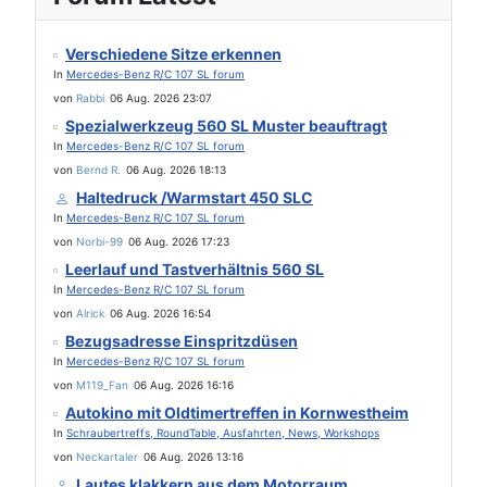
Verschiedene Sitze erkennen
In
Mercedes-Benz R/C 107 SL forum
von
Rabbi
06 Aug. 2026 23:07
Spezialwerkzeug 560 SL Muster beauftragt
In
Mercedes-Benz R/C 107 SL forum
von
Bernd R.
06 Aug. 2026 18:13
Haltedruck /Warmstart 450 SLC
In
Mercedes-Benz R/C 107 SL forum
von
Norbi-99
06 Aug. 2026 17:23
Leerlauf und Tastverhältnis 560 SL
In
Mercedes-Benz R/C 107 SL forum
von
Alrick
06 Aug. 2026 16:54
Bezugsadresse Einspritzdüsen
In
Mercedes-Benz R/C 107 SL forum
von
M119_Fan
06 Aug. 2026 16:16
Autokino mit Oldtimertreffen in Kornwestheim
In
Schraubertreffs, RoundTable, Ausfahrten, News, Workshops
von
Neckartaler
06 Aug. 2026 13:16
Lautes klakkern aus dem Motorraum