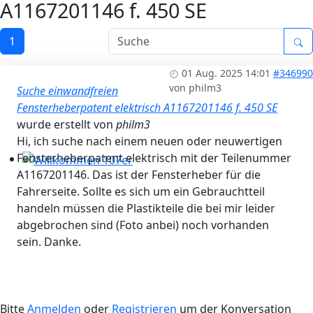
A1167201146 f. 450 SE
Workshops 2026 - Hzg & Klima 16.5. Erlangen, D-, KA-, K
1
01 Aug. 2025 14:01
#346990
von
philm3
Suche einwandfreien
Fensterheberpatent elektrisch A1167201146 f. 450 SE
wurde erstellt von
philm3
Hi, ich suche nach einem neuen oder neuwertigen
Fensterheberpatent elektrisch mit der Teilenummer
A1167201146. Das ist der Fensterheber für die
Willkommen 107er
Fahrerseite. Sollte es sich um ein Gebrauchtteil
handeln müssen die Plastikteile die bei mir leider
abgebrochen sind (Foto anbei) noch vorhanden
sein. Danke.
Bitte
Anmelden
oder
Registrieren
um der Konversation