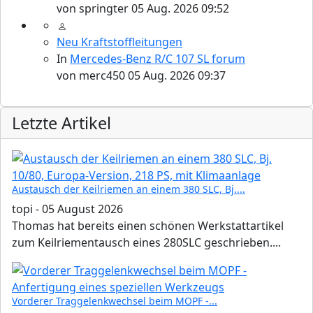
von
springter
05 Aug. 2026 09:52
Neu Kraftstoffleitungen
In
Mercedes-Benz R/C 107 SL forum
von
merc450
05 Aug. 2026 09:37
Please send your pre 82 datacards to Sternzeit-107
Letzte Artikel
Austausch der Keilriemen an einem 380 SLC, Bj....
topi
-
05 August 2026
Thomas hat bereits einen schönen Werkstattartikel
zum Keilriementausch eines 280SLC geschrieben....
Find experts around MB 107 SL / SLC
Vorderer Traggelenkwechsel beim MOPF -...