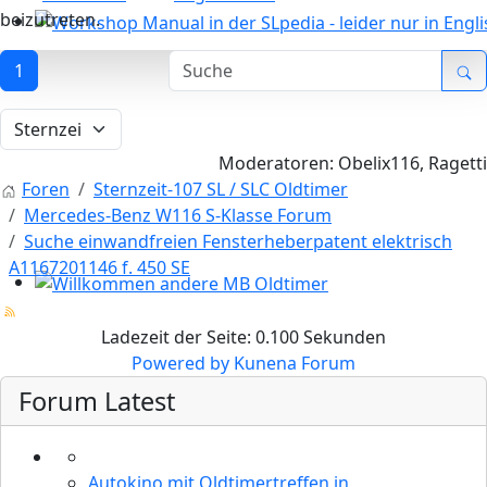
beizutreten.
Workshop Manual in der SLpedia - leider nur in Englisc
1
Moderatoren:
Obelix116
,
Ragetti
Foren
Sternzeit-107 SL / SLC Oldtimer
Mercedes-Benz W116 S-Klasse Forum
Suche einwandfreien Fensterheberpatent elektrisch
A1167201146 f. 450 SE
Willkommen andere MB Oldtimer
Ladezeit der Seite: 0.100 Sekunden
Powered by
Kunena Forum
Forum Latest
Autokino mit Oldtimertreffen in