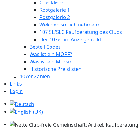
Checkliste
Rostgalerie 1
Rostgalerie 2
Welchen soll ich nehmen?
107 SL/SLC Kaufberatung des Clubs
Der 107er im Anzeigenbild
Bestell Codes
Was ist ein MOPF?
Was ist ein Mursi?
Historische Preislisten
107er Zahlen
Links
Login
Sprache auswählen
Nette Club-freie Gemeinschaft: Artikel, Kaufberatung