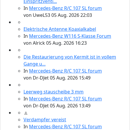
Einspritzventi...
In
Mercedes-Benz R/C 107 SL forum
von
UweL53
05 Aug. 2026 22:03
Elektrische Antenne Koaxialkabel
107er Technik
In
Mercedes-Benz W116 S-Klasse Forum
von
Alrick
05 Aug. 2026 16:23
Die Restaurierung von Kermit ist in vollem
Gange u...
In
Mercedes-Benz R/C 107 SL forum
von
Dr-DJet
05 Aug. 2026 15:49
Leerweg stauscheibe 3 mm
In
Mercedes-Benz R/C 107 SL forum
SL und SLC in jeder Farbe sehen
von
Dr-DJet
05 Aug. 2026 13:49
Verdampfer vereist
In
Mercedes-Benz R/C 107 SL forum