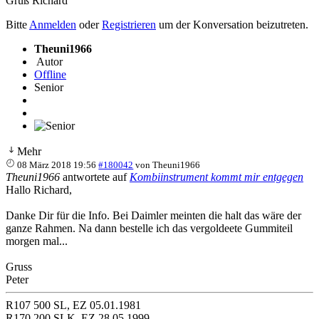
Gruß Richard
Bitte
Anmelden
oder
Registrieren
um der Konversation beizutreten.
Theuni1966
Autor
Offline
Senior
Mehr
08 März 2018 19:56
#180042
von
Theuni1966
Theuni1966
antwortete auf
Kombiinstrument kommt mir entgegen
Hallo Richard,
Danke Dir für die Info. Bei Daimler meinten die halt das wäre der
ganze Rahmen. Na dann bestelle ich das vergoldeete Gummiteil
morgen mal...
Gruss
Peter
R107 500 SL, EZ 05.01.1981
R170 200 SLK, EZ 28.05.1999