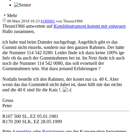
Mehr
08 März 2018 10:23
#180001
von
Theuni1966
Theuni1966
antwortete auf
Kombiinstrument kommt mir entgegen
Hallo zusammen,
ich habe mal beim Daimler nachgefragt. Angeblich gibt es das
Gummi nicht einzeln, sondern nur den ganzen Rahmen. Der hätte
die Nummer 114 542 0280. Leider finde ich dazu keine 100% ige
Info ob da auch der Gummirahmen bei ist. Im Netz finde ich auch
noch die Nummer 114 542 0080, das soll evnetuell der
Gummirahmen sein. Hat dazu jemand Erfahrungen ?
Notfalls bestelle ich den Rahmen, der kostet nur ca. 40 €. Aber
wenn das das Gummiteil nicht dabei ist, dann hilft mir das nichts
und die 40 € sind für die Katz !.
Gruss
Peter
R107 500 SL, EZ 05.01.1981
R170 200 SLK, EZ 28.05.1999
Bitte
Anmelden
oder
Registrieren
um der Konversation beizutreten.