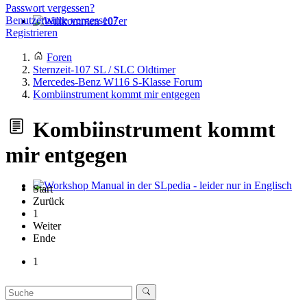
Passwort vergessen?
Benutzername vergessen?
Registrieren
Willkommen 107er
Foren
Sternzeit-107 SL / SLC Oldtimer
Mercedes-Benz W116 S-Klasse Forum
Kombiinstrument kommt mir entgegen
Kombiinstrument kommt
mir entgegen
Start
Workshop Manual in der SLpedia - leider nur in Englisch
Zurück
1
Weiter
Ende
1