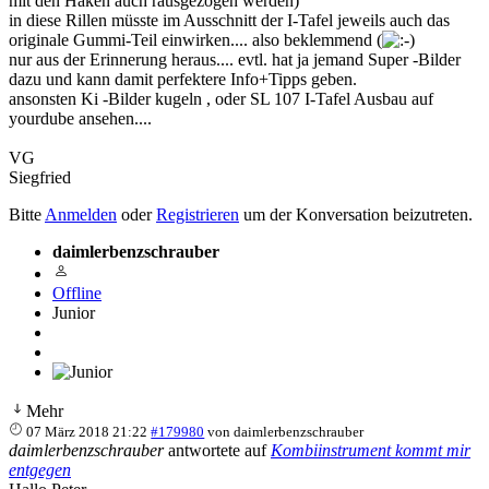
mit den Haken auch rausgezogen werden)
in diese Rillen müsste im Ausschnitt der I-Tafel jeweils auch das
originale Gummi-Teil einwirken.... also beklemmend (
nur aus der Erinnerung heraus.... evtl. hat ja jemand Super -Bilder
dazu und kann damit perfektere Info+Tipps geben.
ansonsten Ki -Bilder kugeln , oder SL 107 I-Tafel Ausbau auf
yourdube ansehen....
VG
Siegfried
Bitte
Anmelden
oder
Registrieren
um der Konversation beizutreten.
daimlerbenzschrauber
Offline
Junior
Mehr
07 März 2018 21:22
#179980
von
daimlerbenzschrauber
daimlerbenzschrauber
antwortete auf
Kombiinstrument kommt mir
entgegen