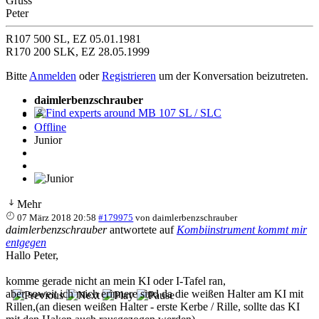
Gruss
Peter
R107 500 SL, EZ 05.01.1981
R170 200 SLK, EZ 28.05.1999
Bitte
Anmelden
oder
Registrieren
um der Konversation beizutreten.
daimlerbenzschrauber
Find experts around MB 107 SL / SLC
Offline
Junior
Mehr
07 März 2018 20:58
#179975
von
daimlerbenzschrauber
daimlerbenzschrauber
antwortete auf
Kombiinstrument kommt mir
entgegen
Hallo Peter,
komme gerade nicht an mein KI oder I-Tafel ran,
aber soweit ich mich erinnere sind da die weißen Halter am KI mit
Rillen,(an diesen weißen Halter - erste Kerbe / Rille, sollte das KI