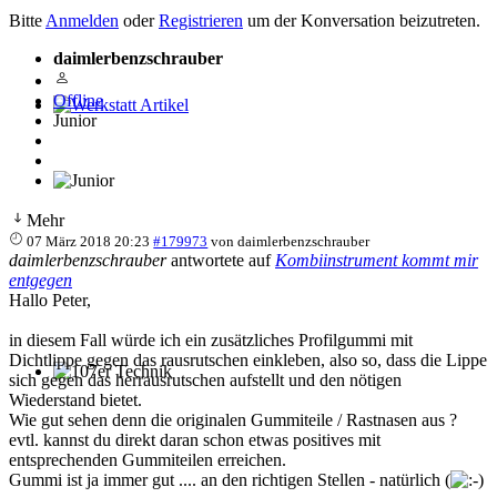
Bitte
Anmelden
oder
Registrieren
um der Konversation beizutreten.
daimlerbenzschrauber
Offline
Junior
Werkstatt Artikel
Mehr
07 März 2018 20:23
#179973
von
daimlerbenzschrauber
daimlerbenzschrauber
antwortete auf
Kombiinstrument kommt mir
entgegen
Hallo Peter,
in diesem Fall würde ich ein zusätzliches Profilgummi mit
Dichtlippe gegen das rausrutschen einkleben, also so, dass die Lippe
sich gegen das herrausrutschen aufstellt und den nötigen
107er Technik
Wiederstand bietet.
Wie gut sehen denn die originalen Gummiteile / Rastnasen aus ?
evtl. kannst du direkt daran schon etwas positives mit
entsprechenden Gummiteilen erreichen.
Gummi ist ja immer gut .... an den richtigen Stellen - natürlich (