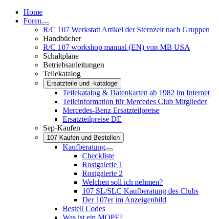
Home
Foren
R/C 107 Werkstatt Artikel der Sternzeit nach Gruppen
Handbücher
R/C 107 workshop manual (EN) von MB USA
Schaltpläne
Betriebsanleitungen
Teilekatalog
Ersatzteile und -kataloge
Teilekatalog & Datenkarten ab 1982 im Internet
Teileinformation für Mercedes Club Mitglieder
Mercedes-Benz Ersatzteilpreise
Ersatzteilpreise DE
Sep-Kaufen
107 Kaufen und Bestellen
Kaufberatung
Checkliste
Rostgalerie 1
Rostgalerie 2
Welchen soll ich nehmen?
107 SL/SLC Kaufberatung des Clubs
Der 107er im Anzeigenbild
Bestell Codes
Was ist ein MOPF?