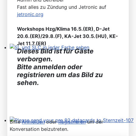
Fast alles zu Zündung und Jetronic auf
jetronic.org
Workshops Hzg/Klima 16.5.(ER), D-Jet
20.6.(ER)/29.8.(F), KA-Jet 30.5.(HU), KE-
Jet 11.7.(ER)
Dieses Bild ist für Gäste
SL und SLC in jeder Farbe sehen
verborgen.
Bitte anmelden oder
registrieren um das Bild zu
sehen.
Bitte
Anmelden
oder
Registrieren
um der
Please send your pre 82 datacards to Sternzeit-107
Konversation beizutreten.