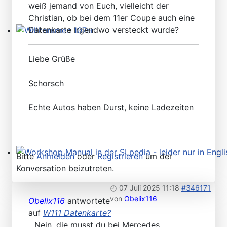
weiß jemand von Euch, vielleicht der
Christian, ob bei dem 11er Coupe auch eine
Datenkarte irgendwo versteckt wurde?
Willkommen 107er
Liebe Grüße
Schorsch
Echte Autos haben Durst, keine Ladezeiten
Bitte
Anmelden
oder
Registrieren
um der
Workshop Manual in der SLpedia - leider nur in Englisc
Konversation beizutreten.
07 Juli 2025 11:18
#346171
von
Obelix116
Obelix116
antwortete
auf
W111 Datenkarte?
...Nein, die musst du bei Mercedes