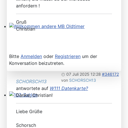
anfordern !
Gruß
Christian
Willkommen andere MB Oldtimer
Bitte
Anmelden
oder
Registrieren
um der
Konversation beizutreten.
07 Juli 2025 12:28
#346172
von
SCHORSCH13
SCHORSCH13
antwortete auf
W111 Datenkarte?
Danke, Christian!
107-Zahlen
Liebe Grüße
Schorsch