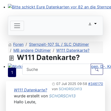
Bitte schickt Eure Datenkarten vor 82 an die Sternzeit
Foren
Sternzeit-107 SL / SLC Oldtimer
MB andere Oldtimer
W111 Datenkarte?
W111 Datenkarte?
Workshops 2026 - Hzg & Klima 16.5. Erlangen, D-, KA-,
1
07 Juli 2025 09:58
#346170
von
SCHORSCH13
W111 Datenkarte?
wurde erstellt von
SCHORSCH13
Hallo Leute,