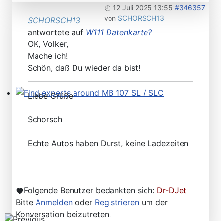
12 Juli 2025 13:55
#346357
von
SCHORSCH13
SCHORSCH13
antwortete auf
W111 Datenkarte?
OK, Volker,
Mache ich!
Schön, daß Du wieder da bist!
Liebe Grüße
Find experts around MB 107 SL / SLC
Schorsch
Echte Autos haben Durst, keine Ladezeiten
Folgende Benutzer bedankten sich:
Dr-DJet
Bitte
Anmelden
oder
Registrieren
um der
Konversation beizutreten.