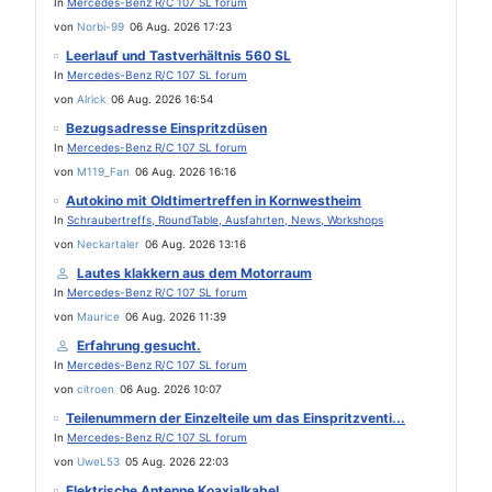
In
Mercedes-Benz R/C 107 SL forum
von
Norbi-99
06 Aug. 2026 17:23
Leerlauf und Tastverhältnis 560 SL
In
Mercedes-Benz R/C 107 SL forum
von
Alrick
06 Aug. 2026 16:54
Bezugsadresse Einspritzdüsen
In
Mercedes-Benz R/C 107 SL forum
von
M119_Fan
06 Aug. 2026 16:16
Autokino mit Oldtimertreffen in Kornwestheim
In
Schraubertreffs, RoundTable, Ausfahrten, News, Workshops
von
Neckartaler
06 Aug. 2026 13:16
Lautes klakkern aus dem Motorraum
In
Mercedes-Benz R/C 107 SL forum
von
Maurice
06 Aug. 2026 11:39
Erfahrung gesucht.
In
Mercedes-Benz R/C 107 SL forum
von
citroen
06 Aug. 2026 10:07
Teilenummern der Einzelteile um das Einspritzventi...
In
Mercedes-Benz R/C 107 SL forum
von
UweL53
05 Aug. 2026 22:03
Elektrische Antenne Koaxialkabel