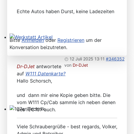
Echte Autos haben Durst, keine Ladezeiten
Bitte
Anmelden
oder
Registrieren
um der
Werkstatt Artikel
Konversation beizutreten.
12 Juli 2025 13:11
#346352
von
Dr-DJet
Dr-DJet
antwortete
auf
W111 Datenkarte?
Hallo Schorsch,
und dann mir eine Kopie geben bitte. Die
vom W111 Cp/Cab sammle ich neben denen
des R/C107 auch.
107er Technik
Viele Schraubergrüße - best regards, Volker,
Admin und Betreiber