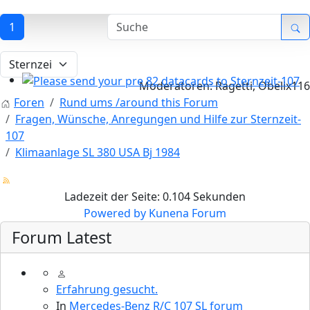
1
Moderatoren:
Ragetti
,
Obelix116
Please send your pre 82 datacards to Sternzeit-107
Foren
Rund ums /around this Forum
Fragen, Wünsche, Anregungen und Hilfe zur Sternzeit-
107
Klimaanlage SL 380 USA Bj 1984
Ladezeit der Seite: 0.104 Sekunden
Powered by
Kunena Forum
Forum Latest
Find experts around MB 107 SL / SLC
Erfahrung gesucht.
In
Mercedes-Benz R/C 107 SL forum