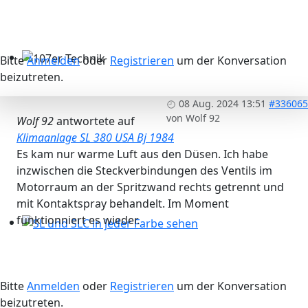
Bitte
Anmelden
oder
Registrieren
um der Konversation
107er Technik
beizutreten.
08 Aug. 2024 13:51
#336065
von
Wolf 92
Wolf 92
antwortete auf
Klimaanlage SL 380 USA Bj 1984
Es kam nur warme Luft aus den Düsen. Ich habe
inzwischen die Steckverbindungen des Ventils im
Motorraum an der Spritzwand rechts getrennt und
mit Kontaktspray behandelt. Im Moment
funktionniert es wieder.
SL und SLC in jeder Farbe sehen
Bitte
Anmelden
oder
Registrieren
um der Konversation
beizutreten.