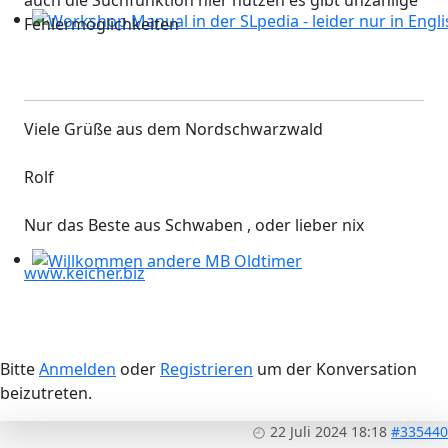
auch die Suchfunktion hier nutzen es gibt unzählige
Fehlermöglichkeiten
Workshop Manual in der SLpedia - leider nur in Englisc
Viele Grüße aus dem Nordschwarzwald
Rolf
Nur das Beste aus Schwaben , oder lieber nix
www.keicher.biz
Willkommen andere MB Oldtimer
Bitte
Anmelden
oder
Registrieren
um der Konversation
beizutreten.
22 Juli 2024 18:18
#335440