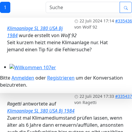
Workshops 2026 - Hzg & Klima 16.5. Erlangen, D-, KA-, K
1
22 Juli 2024 17:14
#335436
von
Wolf 92
Klimaanlage SL 380 USA Bj
1984
wurde erstellt von
Wolf 92
Seit kurzem heizt meine Klimaanlage nur. Hat
jemand einen Tip für die Fehlersuche?
Willkommen 107er
Bitte
Anmelden
oder
Registrieren
um der Konversation
beizutreten.
22 Juli 2024 17:33
#335437
von
Ragetti
Ragetti
antwortete auf
Klimaanlage SL 380 USA Bj 1984
Zuerst mal Klimamediumstand prüfen lassen, wenn
älter als 6 Jahre dann erneuern/auffüllen, ansonsten