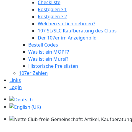
Checkliste
Rostgalerie 1
Rostgalerie 2
Welchen soll ich nehmen?
107 SL/SLC Kaufberatung des Clubs
Der 107er im Anzeigenbild
Bestell Codes
Was ist ein MOPF?
Was ist ein Mursi?
Historische Preislisten
107er Zahlen
Links
Login
Sprache auswählen
Nette Club-freie Gemeinschaft: Artikel, Kaufberatung