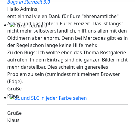
Bugs in Sternzeit 3.0
Hallo Admins,
erst einmal vielen Dank für Eure "ehrenamtliche"
Arbeit und das Opfern Eurer Freizeit. Das ist längst
nicht mehr selbstverständlich, hilft uns allen mit den
107er Technik
Oldtimern aber enorm. Denn bei Mercedes gibt es in
der Regel schon lange keine Hilfe mehr.
Zu den Bugs: Ich wollte eben das Thema Rostgalerie
aufrufen. In dem Eintrag sind die ganzen Bilder nicht
mehr darstellbar. Dies scheint ein generelles
Problem zu sein (zumindest mit meinem Browser
(Edge).
Grüße
Klaus
SL und SLC in jeder Farbe sehen
Grüße
Klaus