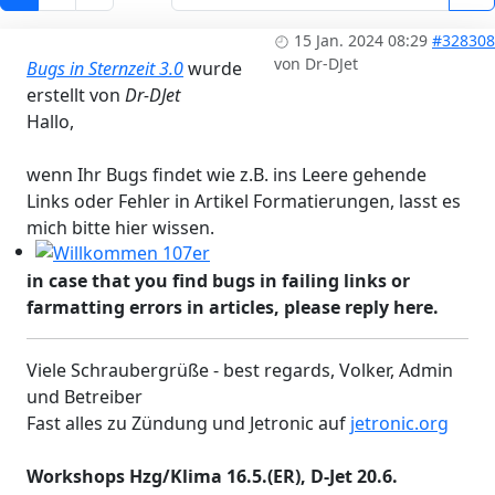
Workshops 2026 - Hzg & Klima 16.5. Erlangen, D-, KA-, K
15 Jan. 2024 08:29
#328308
von
Dr-DJet
Bugs in Sternzeit 3.0
wurde
erstellt von
Dr-DJet
Hallo,
wenn Ihr Bugs findet wie z.B. ins Leere gehende
Links oder Fehler in Artikel Formatierungen, lasst es
mich bitte hier wissen.
Willkommen 107er
in case that you find bugs in failing links or
farmatting errors in articles, please reply here.
Viele Schraubergrüße - best regards, Volker, Admin
und Betreiber
Fast alles zu Zündung und Jetronic auf
jetronic.org
Workshops Hzg/Klima 16.5.(ER), D-Jet 20.6.