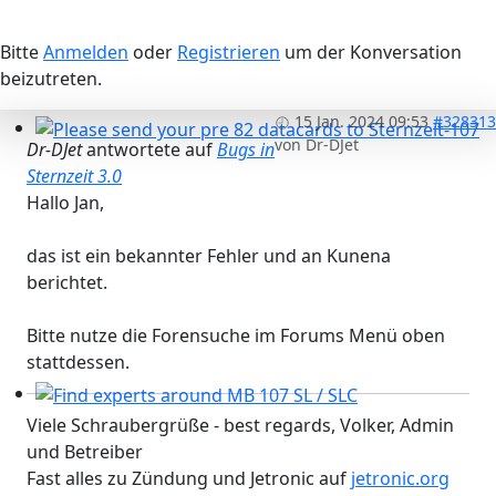
Bitte
Anmelden
oder
Registrieren
um der Konversation
beizutreten.
15 Jan. 2024 09:53
#328313
von
Dr-DJet
Dr-DJet
antwortete auf
Bugs in
Please send your pre 82 datacards to Sternzeit-107
Sternzeit 3.0
Hallo Jan,
das ist ein bekannter Fehler und an Kunena
berichtet.
Bitte nutze die Forensuche im Forums Menü oben
stattdessen.
Find experts around MB 107 SL / SLC
Viele Schraubergrüße - best regards, Volker, Admin
und Betreiber
Fast alles zu Zündung und Jetronic auf
jetronic.org