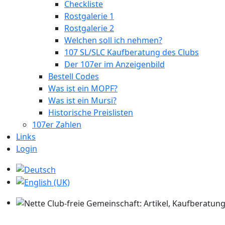
Checkliste
Rostgalerie 1
Rostgalerie 2
Welchen soll ich nehmen?
107 SL/SLC Kaufberatung des Clubs
Der 107er im Anzeigenbild
Bestell Codes
Was ist ein MOPF?
Was ist ein Mursi?
Historische Preislisten
107er Zahlen
Links
Login
Sprache auswählen
Nette Club-freie Gemeinschaft: Artikel, Kaufberatung