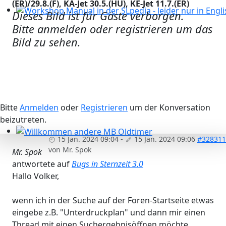
(ER)/29.8.(F), KA-Jet 30.5.(HU), KE-Jet 11.7.(ER)
Dieses Bild ist für Gäste verborgen.
Workshop Manual in der SLpedia - leider nur in Englisc
Bitte anmelden oder registrieren um das
Bild zu sehen.
Bitte
Anmelden
oder
Registrieren
um der Konversation
beizutreten.
15 Jan. 2024 09:04
-
15 Jan. 2024 09:06
#328311
Willkommen andere MB Oldtimer
von
Mr. Spok
Mr. Spok
antwortete auf
Bugs in Sternzeit 3.0
Hallo Volker,
wenn ich in der Suche auf der Foren-Startseite etwas
eingebe z.B. "Unterdruckplan" und dann mir einen
Thread mit einen Suchergebnisöffnen möchte,