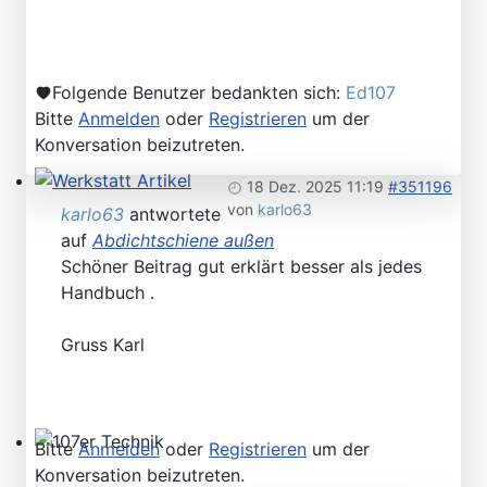
Folgende Benutzer bedankten sich:
Ed107
Bitte
Anmelden
oder
Registrieren
um der
Konversation beizutreten.
18 Dez. 2025 11:19
#351196
Werkstatt Artikel
von
karlo63
karlo63
antwortete
auf
Abdichtschiene außen
Schöner Beitrag gut erklärt besser als jedes
Handbuch .
Gruss Karl
Bitte
Anmelden
oder
Registrieren
um der
107er Technik
Konversation beizutreten.