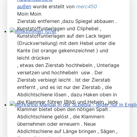
außen
wurde erstellt von
merc450
Moin Moin
Zierstab entfernen ,dazu Spiegel abbauen .
Kunststoffunterlagen und Cliphebel ,
Kunststoffunterlagen auf den Lack legen
Willkommen 107er
(Druckverteilung) mit dem Hebel unter die
Kante (ist orange gekennzeichnet ) und
leicht drücken
, etwas den Zierstab hochhebeln , Unterlage
versetzen und hochhebeln usw . Der
Zierstab verbiegt leicht . Ist der Zierstab
entfernt , und es ist nur der Zierstab , die
Abdichtschiene lösen , dazu Haken oben in
die Klammer führen (Bild) und Hebeln , jede
Klammer bietet oben den nötigen Spalt .
Workshop Manual in der SLpedia - leider nur in Englisc
Abdichtschiene gelöst , die Klammern
übernehmen oder erneuern . Neue
Abdichtschiene auf Länge bringen , Sägen ,