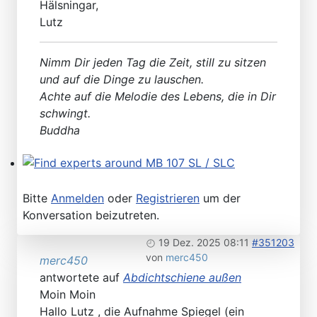
Hälsningar,
Please send your pre 82 datacards to Sternzeit-107
Lutz
Nimm Dir jeden Tag die Zeit, still zu sitzen
und auf die Dinge zu lauschen.
Achte auf die Melodie des Lebens, die in Dir
schwingt.
Buddha
Find experts around MB 107 SL / SLC
Bitte
Anmelden
oder
Registrieren
um der
Konversation beizutreten.
19 Dez. 2025 08:11
#351203
von
merc450
merc450
antwortete auf
Abdichtschiene außen
Moin Moin
Hallo Lutz , die Aufnahme Spiegel (ein