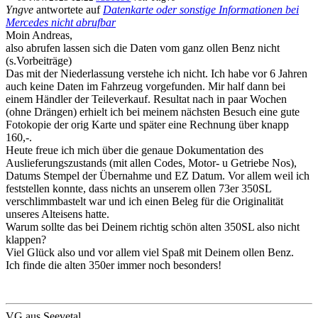
Yngve
antwortete auf
Datenkarte oder sonstige Informationen bei
Mercedes nicht abrufbar
Moin Andreas,
also abrufen lassen sich die Daten vom ganz ollen Benz nicht
(s.Vorbeiträge)
Das mit der Niederlassung verstehe ich nicht. Ich habe vor 6 Jahren
auch keine Daten im Fahrzeug vorgefunden. Mir half dann bei
einem Händler der Teileverkauf. Resultat nach in paar Wochen
(ohne Drängen) erhielt ich bei meinem nächsten Besuch eine gute
Fotokopie der orig Karte und später eine Rechnung über knapp
160,-.
Heute freue ich mich über die genaue Dokumentation des
Auslieferungszustands (mit allen Codes, Motor- u Getriebe Nos),
Datums Stempel der Übernahme und EZ Datum. Vor allem weil ich
feststellen konnte, dass nichts an unserem ollen 73er 350SL
verschlimmbastelt war und ich einen Beleg für die Originalität
unseres Alteisens hatte.
Warum sollte das bei Deinem richtig schön alten 350SL also nicht
klappen?
Viel Glück also und vor allem viel Spaß mit Deinem ollen Benz.
Ich finde die alten 350er immer noch besonders!
VG aus Seevetal