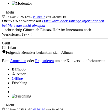
Mehr
05 Nov. 2025 12:47
#349997
von
Obelix116
Obelix116
antwortete auf
Datenkarte oder sonstige Informationen
bei Mercedes nicht abrufbar
...sehr richtig Günter, ab Einsatz Holz im Innenraum nach
Werksferien 1977 !
Gruß
Christian
Folgende Benutzer bedankten sich:
Allman
Bitte
Anmelden
oder
Registrieren
um der Konversation beizutreten.
Bam306
Autor
Offline
Frischling
Mehr
09 Nov. 2025 11:50
#350189
von
Bam306