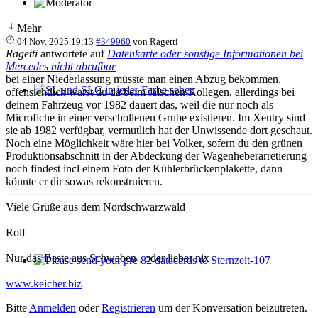
Mehr
04 Nov. 2025 19:13
#349960
von
Ragetti
Ragetti
antwortete auf
Datenkarte oder sonstige Informationen bei
Mercedes nicht abrufbar
bei einer Niederlassung müsste man einen Abzug bekommen,
offensichtlich warst du da beim falschen Kollegen, allerdings bei
SL und SLC in jeder Farbe sehen
deinem Fahrzeug vor 1982 dauert das, weil die nur noch als
Microfiche in einer verschollenen Grube existieren. Im Xentry sind
sie ab 1982 verfügbar, vermutlich hat der Unwissende dort geschaut.
Noch eine Möglichkeit wäre hier bei Volker, sofern du den grünen
Produktionsabschnitt in der Abdeckung der Wagenheberarretierung
noch findest incl einem Foto der Kühlerbrückenplakette, dann
könnte er dir sowas rekonstruieren.
Viele Grüße aus dem Nordschwarzwald
Rolf
Nur das Beste aus Schwaben , oder lieber nix
Please send your pre 82 datacards to Sternzeit-107
www.keicher.biz
Bitte
Anmelden
oder
Registrieren
um der Konversation beizutreten.