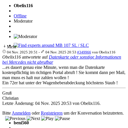
Obelix116
Offline
Moderator
Mehr
Find experts around MB 107 SL / SLC
04 Nov. 2025 20:51
-
04 Nov. 2025 20:53
#349966
von
Obelix116
Obelix116
antwortete auf
Datenkarte oder sonstige Informationen
bei Mercedes nicht abrufbar
...es dauert genau eine Minute, wenn man die Datenkarte
kostenpflichtig im richtigen Portal abruft ! Sie kommt dann per Mail,
man muss es halt nur zahlen wollen !
Ein 72er hat unter der Wagenheberabdeckung höchstens Staub !
Gruß
Christian
Letzte Änderung: 04 Nov. 2025 20:53 von
Obelix116
.
Bitte
Anmelden
oder
Registrieren
um der Konversation beizutreten.
beni560