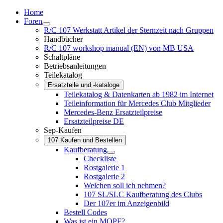
Home
Foren
R/C 107 Werkstatt Artikel der Sternzeit nach Gruppen
Handbücher
R/C 107 workshop manual (EN) von MB USA
Schaltpläne
Betriebsanleitungen
Teilekatalog
Ersatzteile und -kataloge
Teilekatalog & Datenkarten ab 1982 im Internet
Teileinformation für Mercedes Club Mitglieder
Mercedes-Benz Ersatzteilpreise
Ersatzteilpreise DE
Sep-Kaufen
107 Kaufen und Bestellen
Kaufberatung
Checkliste
Rostgalerie 1
Rostgalerie 2
Welchen soll ich nehmen?
107 SL/SLC Kaufberatung des Clubs
Der 107er im Anzeigenbild
Bestell Codes
Was ist ein MOPF?