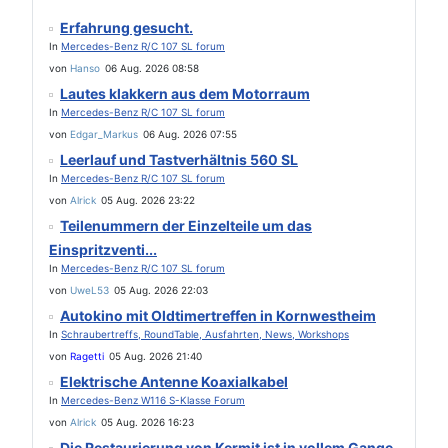
Erfahrung gesucht.
In
Mercedes-Benz R/C 107 SL forum
von
Hanso
06 Aug. 2026 08:58
Lautes klakkern aus dem Motorraum
In
Mercedes-Benz R/C 107 SL forum
von
Edgar_Markus
06 Aug. 2026 07:55
Leerlauf und Tastverhältnis 560 SL
In
Mercedes-Benz R/C 107 SL forum
von
Alrick
05 Aug. 2026 23:22
Teilenummern der Einzelteile um das
Einspritzventi...
In
Mercedes-Benz R/C 107 SL forum
von
UweL53
05 Aug. 2026 22:03
Autokino mit Oldtimertreffen in Kornwestheim
In
Schraubertreffs, RoundTable, Ausfahrten, News, Workshops
von
Ragetti
05 Aug. 2026 21:40
Elektrische Antenne Koaxialkabel
In
Mercedes-Benz W116 S-Klasse Forum
von
Alrick
05 Aug. 2026 16:23
Die Restaurierung von Kermit ist in vollem Gange