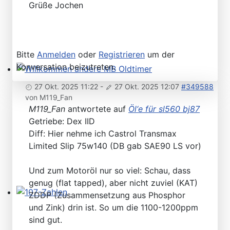
Grüße Jochen
Bitte
Anmelden
oder
Registrieren
um der
Konversation beizutreten.
Willkommen andere MB Oldtimer
27 Okt. 2025 11:22
-
27 Okt. 2025 12:07
#349588
von
M119_Fan
M119_Fan
antwortete auf
Öl‘e für sl560 bj87
Getriebe: Dex IID
Diff: Hier nehme ich Castrol Transmax
Limited Slip 75w140 (DB gab SAE90 LS vor)
Und zum Motoröl nur so viel: Schau, dass
genug (flat tapped), aber nicht zuviel (KAT)
ZDDP (Zusammensetzung aus Phosphor
107-Zahlen
und Zink) drin ist. So um die 1100-1200ppm
sind gut.