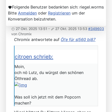
Folgende Benutzer bedankten sich:
riegel.worms
Bitte
Anmelden
oder
Registrieren
um der
Konversation beizutreten.
27 Okt. 2025 13:51
-
27 Okt. 2025 13:53
#349603
von
Chromix
Chromix
antwortete auf
Öl‘e für sl560 bj87
citroen schrieb:
Moin,
och nö Lutz, du würgst den schönen
Ölthread ab.
Was soll ich jetzt mit dem Popcorn
machen?