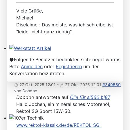
Viele Grüße,
Michael
Disclaimer: Das meiste, was ich schreibe, ist
"leider nicht ganz richtig".
Werkstatt Artikel
Folgende Benutzer bedankten sich:
riegel.worms
Bitte
Anmelden
oder
Registrieren
um der
Konversation beizutreten.
27 Okt. 2025 12:01
-
27 Okt. 2025 12:01
#349589
von
Doodoo
Doodoo
antwortete auf
Öl‘e für sl560 bj87
Hallo Jochen, ein mineralisches Motorenöl,
Rektol SG Sport 15W-50.
107er Technik
www.rektol-klassik.de/de/REKTOL-SG-