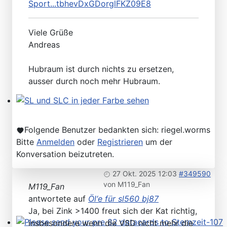
Sport...tbhevDxGDorglFKZ09E8
Viele Grüße
Andreas
Hubraum ist durch nichts zu ersetzen,
ausser durch noch mehr Hubraum.
SL und SLC in jeder Farbe sehen
Folgende Benutzer bedankten sich:
riegel.worms
Bitte
Anmelden
oder
Registrieren
um der
Konversation beizutreten.
27 Okt. 2025 12:03
#349590
von
M119_Fan
M119_Fan
antwortete auf
Öl‘e für sl560 bj87
Ja, bei Zink >1400 freut sich der Kat richtig,
insbesondere wenn die VSD nicht mehr die