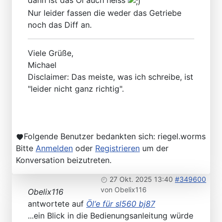
dann ist das Öl auch heiss
Nur leider fassen die weder das Getriebe
noch das Diff an.
Viele Grüße,
Michael
Disclaimer: Das meiste, was ich schreibe, ist
"leider nicht ganz richtig".
Folgende Benutzer bedankten sich:
riegel.worms
Bitte
Anmelden
oder
Registrieren
um der
Konversation beizutreten.
27 Okt. 2025 13:40
#349600
von
Obelix116
Obelix116
antwortete auf
Öl‘e für sl560 bj87
...ein Blick in die Bedienungsanleitung würde