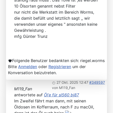
ständig raus muss . Das Tolle ist ,es werden
10 Ölsorten genannt nebst Filter
nur nicht die Werkstatt im Bereich Worms,
die damit befüllt und letztlich sagt ,, wir
verwenden unser eigenes " ansonsten keine
Gewährleistung .
mfg Günter Trunz
Folgende Benutzer bedankten sich:
riegel.worms
Bitte
Anmelden
oder
Registrieren
um der
Konversation beizutreten.
27 Okt. 2025 12:47
#349597
von
M119_Fan
M119_Fan
antwortete auf
Öl‘e für sl560 bj87
Im Zweifel fährt man dann, mit seinen
Öldosen im Kofferraum, nach F zu macOil,