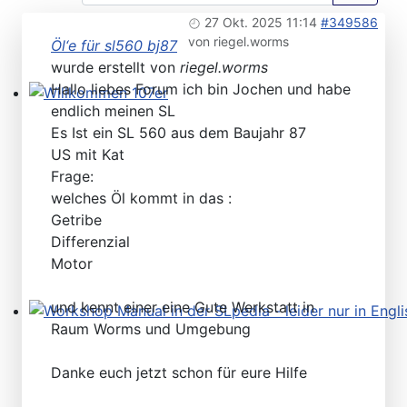
27 Okt. 2025 11:14
#349586
von
riegel.worms
Öl‘e für sl560 bj87
wurde erstellt von
riegel.worms
Hallo liebes Forum ich bin Jochen und habe
endlich meinen SL
Willkommen 107er
Es Ist ein SL 560 aus dem Baujahr 87
US mit Kat
Frage:
welches Öl kommt in das :
Getribe
Differenzial
Motor
und kennt einer eine Gute Werkstatt in
Raum Worms und Umgebung
Workshop Manual in der SLpedia - leider nur in Englisc
Danke euch jetzt schon für eure Hilfe