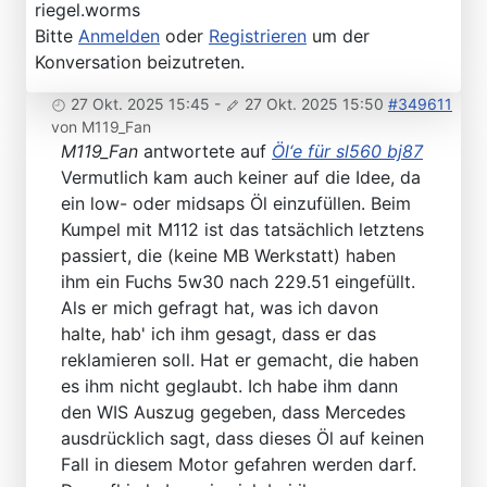
riegel.worms
Bitte
Anmelden
oder
Registrieren
um der
Konversation beizutreten.
27 Okt. 2025 15:45
-
27 Okt. 2025 15:50
#349611
von
M119_Fan
M119_Fan
antwortete auf
Öl‘e für sl560 bj87
Vermutlich kam auch keiner auf die Idee, da
ein low- oder midsaps Öl einzufüllen. Beim
Kumpel mit M112 ist das tatsächlich letztens
passiert, die (keine MB Werkstatt) haben
ihm ein Fuchs 5w30 nach 229.51 eingefüllt.
Als er mich gefragt hat, was ich davon
halte, hab' ich ihm gesagt, dass er das
reklamieren soll. Hat er gemacht, die haben
es ihm nicht geglaubt. Ich habe ihm dann
den WIS Auszug gegeben, dass Mercedes
ausdrücklich sagt, dass dieses Öl auf keinen
Fall in diesem Motor gefahren werden darf.