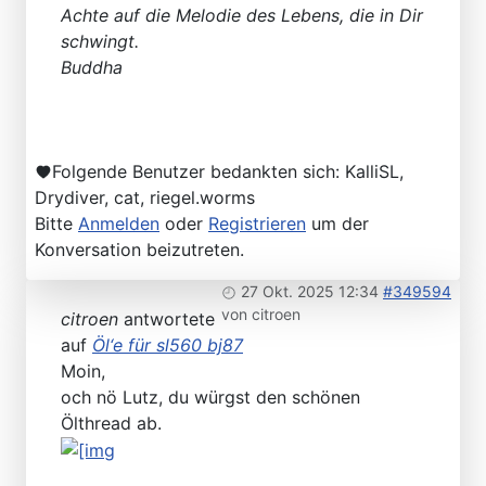
Achte auf die Melodie des Lebens, die in Dir
schwingt.
Buddha
Folgende Benutzer bedankten sich:
KalliSL
,
Drydiver
,
cat
,
riegel.worms
Bitte
Anmelden
oder
Registrieren
um der
Konversation beizutreten.
27 Okt. 2025 12:34
#349594
von
citroen
citroen
antwortete
auf
Öl‘e für sl560 bj87
Moin,
och nö Lutz, du würgst den schönen
Ölthread ab.