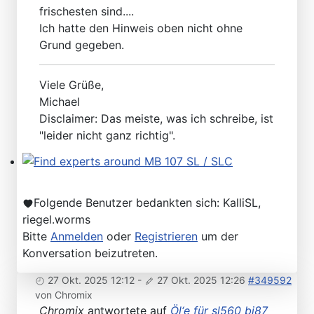
Please send your pre 82 datacards to Sternzeit-107
frischesten sind....
Ich hatte den Hinweis oben nicht ohne
Grund gegeben.
Viele Grüße,
Michael
Disclaimer: Das meiste, was ich schreibe, ist
"leider nicht ganz richtig".
Find experts around MB 107 SL / SLC
Folgende Benutzer bedankten sich:
KalliSL
,
riegel.worms
Bitte
Anmelden
oder
Registrieren
um der
Konversation beizutreten.
27 Okt. 2025 12:12
-
27 Okt. 2025 12:26
#349592
von
Chromix
Chromix
antwortete auf
Öl‘e für sl560 bj87