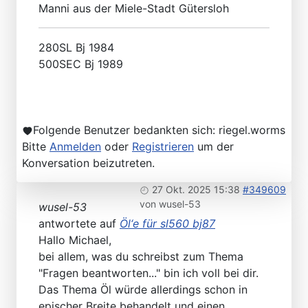
Manni aus der Miele-Stadt Gütersloh
280SL Bj 1984
500SEC Bj 1989
Folgende Benutzer bedankten sich:
riegel.worms
Bitte
Anmelden
oder
Registrieren
um der
Konversation beizutreten.
27 Okt. 2025 15:38
#349609
von
wusel-53
wusel-53
antwortete auf
Öl‘e für sl560 bj87
Hallo Michael,
bei allem, was du schreibst zum Thema
"Fragen beantworten..." bin ich voll bei dir.
Das Thema Öl würde allerdings schon in
epischer Breite behandelt und einen