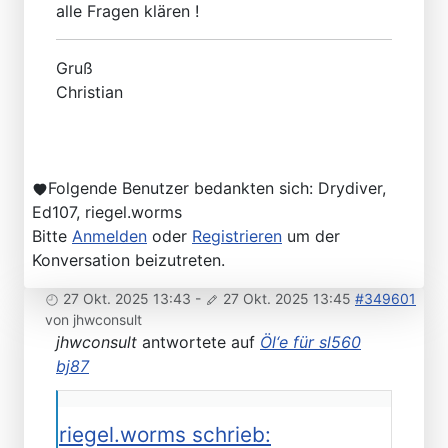
alle Fragen klären !
Gruß
Christian
Folgende Benutzer bedankten sich:
Drydiver
,
Ed107
,
riegel.worms
Bitte
Anmelden
oder
Registrieren
um der
Konversation beizutreten.
27 Okt. 2025 13:43
-
27 Okt. 2025 13:45
#349601
von
jhwconsult
jhwconsult
antwortete auf
Öl‘e für sl560
bj87
riegel.worms schrieb: