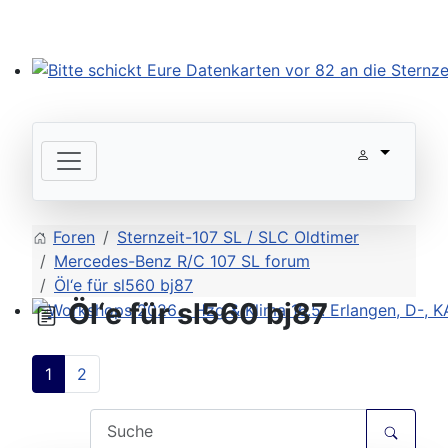
Bitte schickt Eure Datenkarten vor 82 an die Sternzeit
Foren
Sternzeit-107 SL / SLC Oldtimer
Mercedes-Benz R/C 107 SL forum
Öl‘e für sl560 bj87
Öl‘e für sl560 bj87
Workshops 2026 - Hzg & Klima 16.5. Erlangen, D-, KA-,
1
2