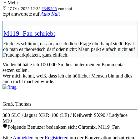
Mehr
27 Okt. 2025 12:35
#349595
von
topi
topi
antwortete auf
Auto Kult
M119_Fan schrieb:
Finde es schlimm, dass man sich diese Frage überhaupt stellt. Egal
ob man es theoretisch darf oder nicht: Mann parkt einfach nicht auf
Frauenparkplätzen, ganz einfach.
Vielleicht hätte ich 100.000 Smilies hinter meinen Kommentar
setzen sollen.
Wer mich kennt, weiß, dass ich ein höflicher Mensch bin und dies
auch nicht machen würde.
Gruß, Thomas
380 SLC / Jaguar XKR-100 (LE) / Keilwerth SX90 / Ladyface
M10
Folgende Benutzer bedankten sich:
Chromix
,
M119_Fan
Bitte
Anmelden
oder
Registrieren
um der Konversation beizutreten.