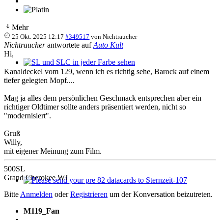
Mehr
25 Okt. 2025 12:17
#349517
von
Nichtraucher
Nichtraucher
antwortete auf
Auto Kult
Hi,
SL und SLC in jeder Farbe sehen
Kanaldeckel vom 129, wenn ich es richtig sehe, Barock auf einem
tiefer gelegten Mopf....
Mag ja alles dem persönlichen Geschmack entsprechen aber ein
richtiger Oldtimer sollte anders präsentiert werden, nicht so
"modernisiert".
Gruß
Willy,
mit eigener Meinung zum Film.
500SL
Grand Cherokee WJ
Please send your pre 82 datacards to Sternzeit-107
Bitte
Anmelden
oder
Registrieren
um der Konversation beizutreten.
M119_Fan