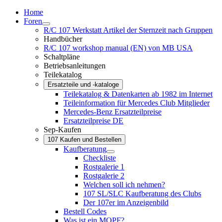
Home
Foren
R/C 107 Werkstatt Artikel der Sternzeit nach Gruppen
Handbücher
R/C 107 workshop manual (EN) von MB USA
Schaltpläne
Betriebsanleitungen
Teilekatalog
Ersatzteile und -kataloge
Teilekatalog & Datenkarten ab 1982 im Internet
Teileinformation für Mercedes Club Mitglieder
Mercedes-Benz Ersatzteilpreise
Ersatzteilpreise DE
Sep-Kaufen
107 Kaufen und Bestellen
Kaufberatung
Checkliste
Rostgalerie 1
Rostgalerie 2
Welchen soll ich nehmen?
107 SL/SLC Kaufberatung des Clubs
Der 107er im Anzeigenbild
Bestell Codes
Was ist ein MOPF?