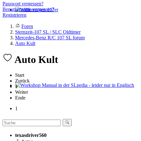
Passwort vergessen?
Benutzername vergessen?
Registrieren
Willkommen 107er
Foren
Sternzeit-107 SL / SLC Oldtimer
Mercedes-Benz R/C 107 SL forum
Auto Kult
Auto Kult
Start
Zurück
1
Workshop Manual in der SLpedia - leider nur in Englisch
Weiter
Ende
1
texasdriver560