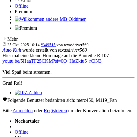
Autor
Offline
Premium
Willkommen andere MB Oldtimer
Mehr
25 Okt. 2025 10:14
#349515
von
texasdriver560
Auto Kult
wurde erstellt von
texasdriver560
Hier mal eine kleine Hommage auf die Baureihe R 107
youtu.be/5HaaTF25CKM?si=0O_HaZkiu5_rClN3
Viel Spaß beim streamen.
Gruß Ralf
107-Zahlen
Folgende Benutzer bedankten sich:
merc450
,
M119_Fan
Bitte
Anmelden
oder
Registrieren
um der Konversation beizutreten.
Neckartaler
Offline