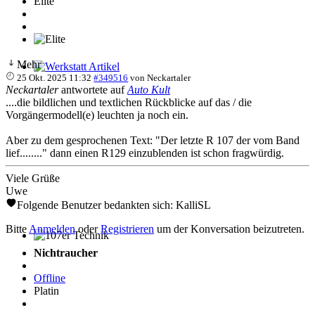
Elite
Mehr
25 Okt. 2025 11:32
#349516
von
Neckartaler
Werkstatt Artikel
Neckartaler
antwortete auf
Auto Kult
....die bildlichen und textlichen Rückblicke auf das / die
Vorgängermodell(e) leuchten ja noch ein.
Aber zu dem gesprochenen Text: "Der letzte R 107 der vom Band
lief........" dann einen R129 einzublenden ist schon fragwürdig.
Viele Grüße
Uwe
Folgende Benutzer bedankten sich:
KalliSL
Bitte
Anmelden
oder
Registrieren
um der Konversation beizutreten.
107er Technik
Nichtraucher
Offline
Platin