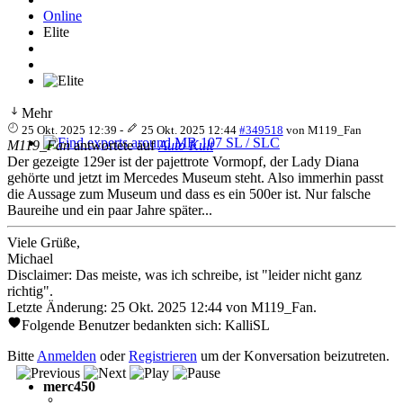
Online
Elite
Mehr
25 Okt. 2025 12:39
-
25 Okt. 2025 12:44
#349518
von
M119_Fan
M119_Fan
antwortete auf
Auto Kult
Find experts around MB 107 SL / SLC
Der gezeigte 129er ist der pajettrote Vormopf, der Lady Diana
gehörte und jetzt im Mercedes Museum steht. Also immerhin passt
die Aussage zum Museum und dass es ein 500er ist. Nur falsche
Baureihe und ein paar Jahre später...
Viele Grüße,
Michael
Disclaimer: Das meiste, was ich schreibe, ist "leider nicht ganz
richtig".
Letzte Änderung: 25 Okt. 2025 12:44 von
M119_Fan
.
Folgende Benutzer bedankten sich:
KalliSL
Bitte
Anmelden
oder
Registrieren
um der Konversation beizutreten.
merc450