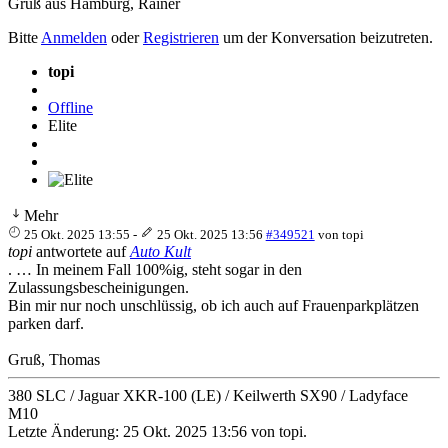
Gruß aus Hamburg, Rainer
Bitte
Anmelden
oder
Registrieren
um der Konversation beizutreten.
topi
Offline
Elite
Mehr
25 Okt. 2025 13:55
-
25 Okt. 2025 13:56
#349521
von
topi
topi
antwortete auf
Auto Kult
. … In meinem Fall 100%ig, steht sogar in den
Zulassungsbescheinigungen.
Bin mir nur noch unschlüssig, ob ich auch auf Frauenparkplätzen
parken darf.
Gruß, Thomas
380 SLC / Jaguar XKR-100 (LE) / Keilwerth SX90 / Ladyface
M10
Letzte Änderung: 25 Okt. 2025 13:56 von
topi
.