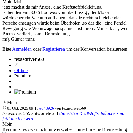
Moin Moin
jetzt machst du mir Angst , eine Kraftstoffrückleitung
ist bei deinem 560 SL so was von überflüssig , der Motor
würde eher ein Vacuum aufbauen , das die rechts schleichenden
Porsche ansaugen würde beim Überholen ,so das die , eine Pendel
Bewegung wie Wohnwagengespanne ausführen . Mir ist klar , wer
Bremst verliert , somit Bremsleitung .
mfg Günter trunz
Bitte
Anmelden
oder
Registrieren
um der Konversation beizutreten.
texasdriver560
Offline
Premium
Mehr
01 Okt. 2025 09:18
#348926
von
texasdriver560
texasdriver560
antwortete auf
die letzten Kraftstoffschläuche sind
jetzt auch ersetzt
Moin,
Bei mir ist es zwar nicht in weiß, aber immerhin eine Bremsleitung