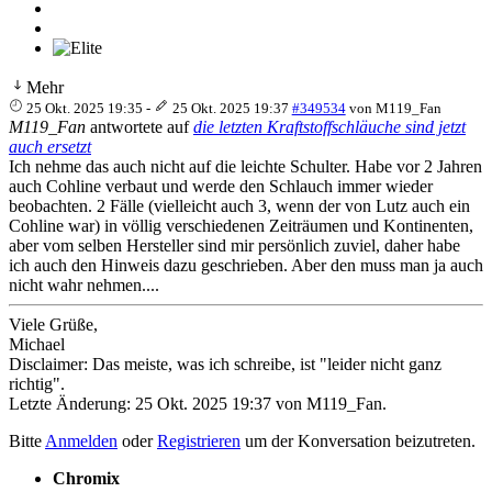
Mehr
25 Okt. 2025 19:35
-
25 Okt. 2025 19:37
#349534
von
M119_Fan
M119_Fan
antwortete auf
die letzten Kraftstoffschläuche sind jetzt
auch ersetzt
Ich nehme das auch nicht auf die leichte Schulter. Habe vor 2 Jahren
auch Cohline verbaut und werde den Schlauch immer wieder
beobachten. 2 Fälle (vielleicht auch 3, wenn der von Lutz auch ein
Cohline war) in völlig verschiedenen Zeiträumen und Kontinenten,
aber vom selben Hersteller sind mir persönlich zuviel, daher habe
ich auch den Hinweis dazu geschrieben. Aber den muss man ja auch
nicht wahr nehmen....
Viele Grüße,
Michael
Disclaimer: Das meiste, was ich schreibe, ist "leider nicht ganz
richtig".
Letzte Änderung: 25 Okt. 2025 19:37 von
M119_Fan
.
Bitte
Anmelden
oder
Registrieren
um der Konversation beizutreten.
Chromix