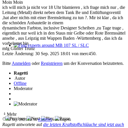
Moin Moin
ich will mich ja nicht vor 18 Uhr blamieren , ich frage mich nur , die
Leitung (Metall) direkt neben dem Tank Be und Entlüftungsventil
,hat aber nichts mit einer Bremsleitung zu tun ?. Mir ist klar , da ich
die schnöden Anbauteile in einem
dynamischen Farbton, inclusive Designer Scheiben ,zu Tage trage ,
eigentlich nur weil ich in den Staus mir Gelbe oder Rote Bremssättel
ansehe , aus Leipzig mit Wappen Baden -Württemberg , das ich da
vorbelastet bin .
mfg Günter Trunz
Find experts around MB 107 SL / SLC
Letzte Änderung: 30 Sep. 2025 18:01 von
merc450
.
Bitte
Anmelden
oder
Registrieren
um der Konversation beizutreten.
Ragetti
Autor
Offline
Moderator
Mehr
30 Sep. 2025 18:50
#348905
von
Ragetti
Ragetti
antwortete auf
die letzten Kraftstoffschläuche sind jetzt auch