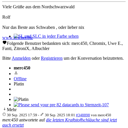
Viele Grüße aus dem Nordschwarzwald
Rolf
Nur das Beste aus Schwaben , oder lieber nix
www.keicher.biz
SL und SLC in jeder Farbe sehen
Folgende Benutzer bedankten sich:
merc450
,
Chromix
,
Uwe E.
,
Fanti
,
ZitroniX
,
Albuchler
Bitte
Anmelden
oder
Registrieren
um der Konversation beizutreten.
merc450
Offline
Platin
Mehr
Please send your pre 82 datacards to Sternzeit-107
30 Sep. 2025 17:59
-
30 Sep. 2025 18:01
#348898
von
merc450
merc450
antwortete auf
die letzten Kraftstoffschläuche sind jetzt
auch ersetzt