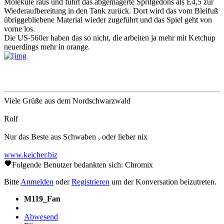
Moleküle raus und führt das abgemagerte Spritgedöns als E4,5 zur
Wiederaufbereitung in den Tank zurück. Dort wird das vom Bleifuß
übriggebliebene Material wieder zugeführt und das Spiel geht von
vorne los.
Die US-560er haben das so nicht, die arbeiten ja mehr mit Ketchup
neuerdings mehr in orange.
Viele Grüße aus dem Nordschwarzwald
Rolf
Nur das Beste aus Schwaben , oder lieber nix
www.keicher.biz
Folgende Benutzer bedankten sich:
Chromix
Bitte
Anmelden
oder
Registrieren
um der Konversation beizutreten.
M119_Fan
Abwesend