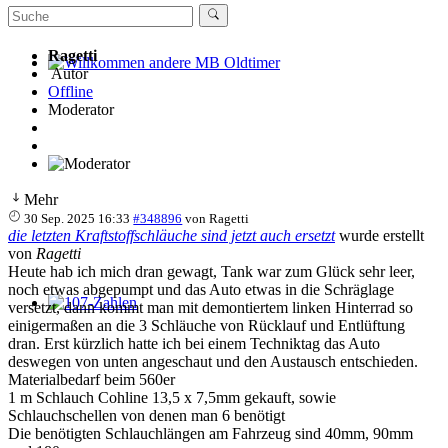
Ragetti
Autor
Willkommen andere MB Oldtimer
Offline
Moderator
Mehr
30 Sep. 2025 16:33
#348896
von
Ragetti
die letzten Kraftstoffschläuche sind jetzt auch ersetzt
wurde erstellt
von
Ragetti
Heute hab ich mich dran gewagt, Tank war zum Glück sehr leer,
noch etwas abgepumpt und das Auto etwas in die Schräglage
versetzt, dann kommt man mit demontiertem linken Hinterrad so
107-Zahlen
einigermaßen an die 3 Schläuche von Rücklauf und Entlüftung
dran. Erst kürzlich hatte ich bei einem Techniktag das Auto
deswegen von unten angeschaut und den Austausch entschieden.
Materialbedarf beim 560er
1 m Schlauch Cohline 13,5 x 7,5mm gekauft, sowie
Schlauchschellen von denen man 6 benötigt
Die benötigten Schlauchlängen am Fahrzeug sind 40mm, 90mm