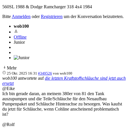
560SL 1988 & Dodge Ramcharger 318 4x4 1984
Bitte
Anmelden
oder
Registrieren
um der Konversation beizutreten.
wob100
Offline
Junior
Mehr
25 Okt. 2025 16:31
#349526
von
wob100
wob100
antwortete auf
die letzten Kraftstoffschläuche sind jetzt auch
ersetzt
@Eike
Ich bin gerade daran, an meinem 380er von 81 den Tank
auszupumpen und die Teile/Schläuche für den Neuaufbau
Pumpenpaket und Schläuche Hinterachse zu besorgen. Was kaufst
du jetzt für Schläuche, wenn Cohline anscheinend problematisch
ist?
@Rolf