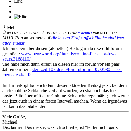
Elite
Mehr
05 Okt. 2025 17:42
-
05 Okt. 2025 17:42
#349063
von
M119_Fan
M119_Fan
antwortete auf
die letzten Kraftstoffschläuche sind jetzt
auch ersetzt
Ich bin eben über diesen (aktuellen) Beitrag im benzworld forum
gestoßen:
www.benzworld.org/threads/cohline-fuel-h...a-few-
years.3168110/
und habe mich dann direkt an diesen hier im forum vor ein paar
Jahren erinnert:
sternzeit-107.de/de/forum/forum-107/2980...-bei-
mercedes-kaufen
Im Hinterkopf hatte ich dann diesen aktuellen Beitrag jetzt, bei dem
auch Cohline Schläuche verbaut wurden, weshalb ich das hier
poste. Bitte überprüft eure Cohline Schläuche regelmäßig. Ich werde
das jetzt auch in einem festen Intervall machen. Wenn da irgendwas
ist, kann das fatal enden.
Viele Grüße,
Michael
Disclaimer: Das meiste, was ich schreibe, ist "leider nicht ganz