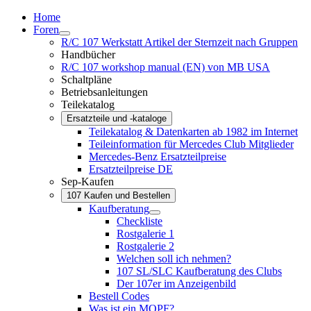
Home
Foren
R/C 107 Werkstatt Artikel der Sternzeit nach Gruppen
Handbücher
R/C 107 workshop manual (EN) von MB USA
Schaltpläne
Betriebsanleitungen
Teilekatalog
Ersatzteile und -kataloge
Teilekatalog & Datenkarten ab 1982 im Internet
Teileinformation für Mercedes Club Mitglieder
Mercedes-Benz Ersatzteilpreise
Ersatzteilpreise DE
Sep-Kaufen
107 Kaufen und Bestellen
Kaufberatung
Checkliste
Rostgalerie 1
Rostgalerie 2
Welchen soll ich nehmen?
107 SL/SLC Kaufberatung des Clubs
Der 107er im Anzeigenbild
Bestell Codes
Was ist ein MOPF?