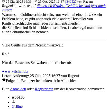
25 Okt. 2025 16:36
-
25 Okt. 2025 16:37
#349527
von
Ragetti
Ragetti
antwortete auf
die letzten Kraftstoffschläuche sind jetzt auch
ersetzt
Warum soll Cohline schlecht sein, nur weil mal einer in USA ein
Problem hatte, es gibt aber auch viele andere Hersteller von
Kraftstoffschläuche muß jeder für sich entscheiden.
die Schellen sind Schlauchklemmschellen, ist aber egal man kann
auch Schraubschellen nehmen
Viele Grüße aus dem Nordschwarzwald
Rolf
Nur das Beste aus Schwaben , oder lieber nix
www.keicher.biz
Letzte Änderung: 25 Okt. 2025 16:37 von
Ragetti
.
Folgende Benutzer bedankten sich:
Albuchler
Bitte
Anmelden
oder
Registrieren
um der Konversation beizutreten.
wob100
Offline