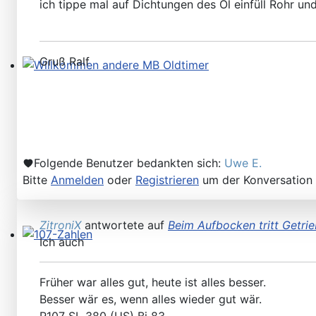
ich tippe mal auf Dichtungen des Öl einfüll Rohr u
Gruß Ralf
Willkommen andere MB Oldtimer
Folgende Benutzer bedankten sich:
Uwe E.
Bitte
Anmelden
oder
Registrieren
um der Konversation 
ZitroniX
antwortete auf
Beim Aufbocken tritt Getrie
Ich auch
107-Zahlen
Früher war alles gut, heute ist alles besser.
Besser wär es, wenn alles wieder gut wär.
R107 SL 380 (US) Bj 83,