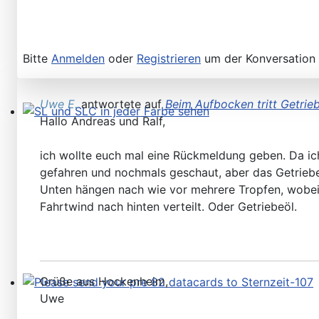
Bitte
Anmelden
oder
Registrieren
um der Konversation 
Uwe E.
antwortete auf
Beim Aufbocken tritt Getrie
Hallo Andreas und Ralf,
SL und SLC in jeder Farbe sehen
ich wollte euch mal eine Rückmeldung geben. Da ic
gefahren und nochmals geschaut, aber das Getriebe 
Unten hängen nach wie vor mehrere Tropfen, wobei ic
Fahrtwind nach hinten verteilt. Oder Getriebeöl.
Grüße aus Hockenheim,
Uwe
Please send your pre 82 datacards to Sternzeit-107