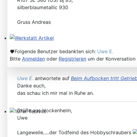
silberblaumetallic 930
Gruss Andreas
Werkstatt Artikel
Folgende Benutzer bedankten sich:
Uwe E.
Bitte
Anmelden
oder
Registrieren
um der Konversation 
Uwe E.
antwortete auf
Beim Aufbocken tritt Getrie
Danke euch,
das schau ich mir mal in Ruhe an.
Grüße aus Hockenheim,
Uwe
107er Technik
Langeweile.....der Todfeind des Hobbyschraubers