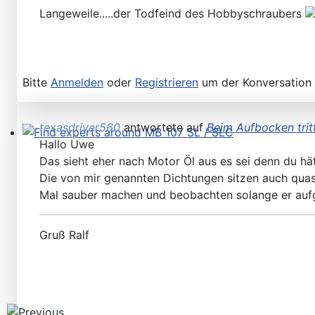
Langeweile.....der Todfeind des Hobbyschraubers
Bitte
Anmelden
oder
Registrieren
um der Konversation 
texasdriver560
antwortete auf
Beim Aufbocken trit
Hallo Uwe
Find experts around MB 107 SL / SLC
Das sieht eher nach Motor Öl aus es sei denn du h
Die von mir genannten Dichtungen sitzen auch quas
Mal sauber machen und beobachten solange er auf
Gruß Ralf