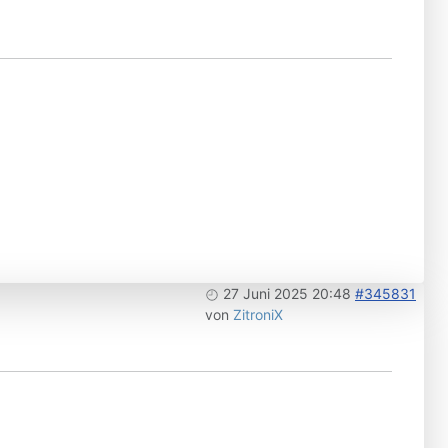
27 Juni 2025 20:48
#345831
von
ZitroniX