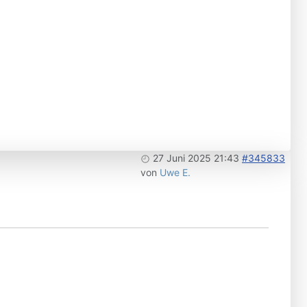
27 Juni 2025 21:43
#345833
von
Uwe E.