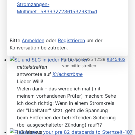
Stromzangen-
Multimet...583932723615329&th=1
Bitte
Anmelden
oder
Registrieren
um der
Konversation beizutreten.
16 Juni 2025 12:38
#345462
von
mittelstreifen
SL und SLC in jeder Farbe sehen
mittelstreifen
antwortete auf
Kriechströme
Lieber Willi!
Vielen dank - das werde ich mal (mit
meinem vorhandenen Prüfer) machen: Sehe
ich doch richtig: Wenn in einem Stromkreis
der "Übeltäter" sitzt, geht die Spannung
beim Entfernen der betreffenden Sicherung
(bei ausgeschalteter Zündung) rauf??
HG Markus