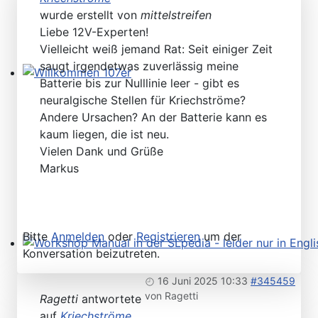
wurde erstellt von
mittelstreifen
Liebe 12V-Experten!
Vielleicht weiß jemand Rat: Seit einiger Zeit
saugt irgendetwas zuverlässig meine
Batterie bis zur Nulllinie leer - gibt es
Willkommen 107er
neuralgische Stellen für Kriechströme?
Andere Ursachen? An der Batterie kann es
kaum liegen, die ist neu.
Vielen Dank und Grüße
Markus
Bitte
Anmelden
oder
Registrieren
um der
Konversation beizutreten.
Workshop Manual in der SLpedia - leider nur in Englisc
16 Juni 2025 10:33
#345459
von
Ragetti
Ragetti
antwortete
auf
Kriechströme