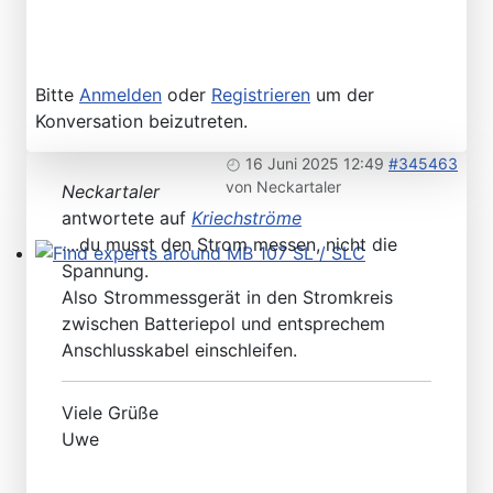
Please send your pre 82 datacards to Sternzeit-107
Bitte
Anmelden
oder
Registrieren
um der
Konversation beizutreten.
16 Juni 2025 12:49
#345463
von
Neckartaler
Neckartaler
antwortete auf
Kriechströme
....du musst den Strom messen, nicht die
Spannung.
Find experts around MB 107 SL / SLC
Also Strommessgerät in den Stromkreis
zwischen Batteriepol und entsprechem
Anschlusskabel einschleifen.
Viele Grüße
Uwe