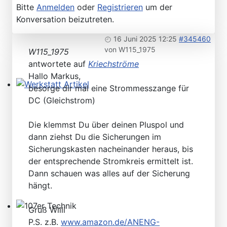
Bitte
Anmelden
oder
Registrieren
um der
Konversation beizutreten.
16 Juni 2025 12:25
#345460
von
W115_1975
W115_1975
antwortete auf
Kriechströme
Hallo Markus,
besorge dir mal eine Strommesszange für
Werkstatt Artikel
DC (Gleichstrom)
Die klemmst Du über deinen Pluspol und
dann ziehst Du die Sicherungen im
Sicherungskasten nacheinander heraus, bis
der entsprechende Stromkreis ermittelt ist.
Dann schauen was alles auf der Sicherung
hängt.
Gruß Willi
107er Technik
P.S. z.B.
www.amazon.de/ANENG-