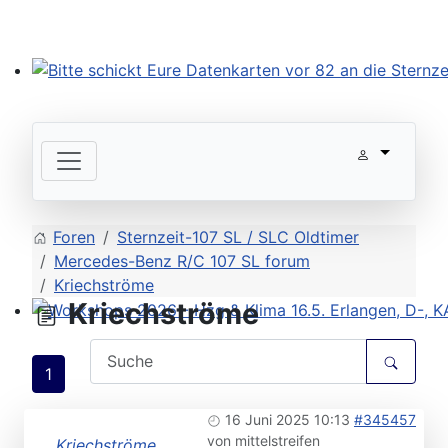
Bitte schickt Eure Datenkarten vor 82 an die Sternzeit
Foren
Sternzeit-107 SL / SLC Oldtimer
Mercedes-Benz R/C 107 SL forum
Kriechströme
Kriechströme
Workshops 2026 - Hzg & Klima 16.5. Erlangen, D-, KA-,
1
16 Juni 2025 10:13
#345457
von
mittelstreifen
Kriechströme