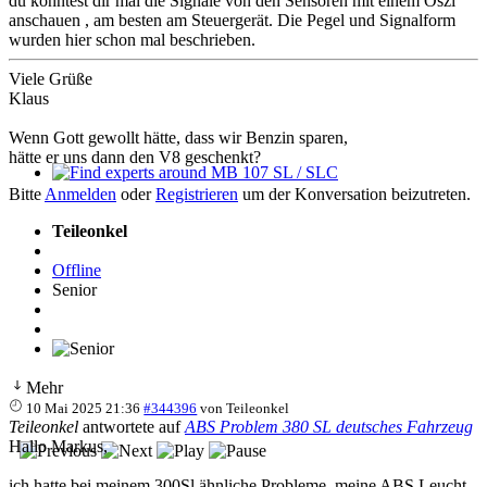
du könntest dir mal die Signale von den Sensoren mit einem Oszi
anschauen , am besten am Steuergerät. Die Pegel und Signalform
wurden hier schon mal beschrieben.
Viele Grüße
Klaus
Wenn Gott gewollt hätte, dass wir Benzin sparen,
hätte er uns dann den V8 geschenkt?
Find experts around MB 107 SL / SLC
Bitte
Anmelden
oder
Registrieren
um der Konversation beizutreten.
Teileonkel
Offline
Senior
Mehr
10 Mai 2025 21:36
#344396
von
Teileonkel
Teileonkel
antwortete auf
ABS Problem 380 SL deutsches Fahrzeug
Hallo Markus,
ich hatte bei meinem 300Sl ähnliche Probleme, meine ABS Leucht