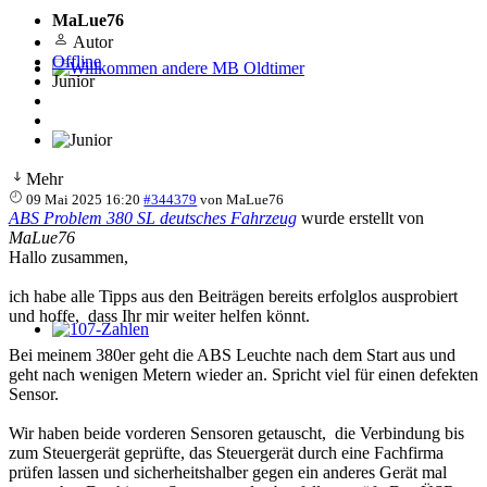
MaLue76
Autor
Offline
Junior
Willkommen andere MB Oldtimer
Mehr
09 Mai 2025 16:20
#344379
von
MaLue76
ABS Problem 380 SL deutsches Fahrzeug
wurde erstellt von
MaLue76
Hallo zusammen,
ich habe alle Tipps aus den Beiträgen bereits erfolglos ausprobiert
und hoffe, dass Ihr mir weiter helfen könnt.
107-Zahlen
Bei meinem 380er geht die ABS Leuchte nach dem Start aus und
geht nach wenigen Metern wieder an. Spricht viel für einen defekten
Sensor.
Wir haben beide vorderen Sensoren getauscht, die Verbindung bis
zum Steuergerät geprüfte, das Steuergerät durch eine Fachfirma
prüfen lassen und sicherheitshalber gegen ein anderes Gerät mal