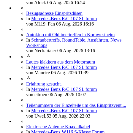
von
Alrick
06 Aug. 2026 16:54
Bezugsadresse Einspritzdüsen
In
Mercedes-Benz R/C 107 SL forum
von
M119_Fan
06 Aug. 2026 16:16
Autokino mit Oldtimertreffen in Kornwestheim
In
Schraubertreffs, RoundTable, Ausfahrten, News,
Workshops
von
Neckartaler
06 Aug. 2026 13:16
Lautes klakkern aus dem Motorraum
In
Mercedes-Benz R/C 107 SL forum
von
Maurice
06 Aug. 2026 11:39
Erfahrung gesucht.
In
Mercedes-Benz R/C 107 SL forum
von
citroen
06 Aug. 2026 10:07
Teilenummern der Einzelteile um das Einspritzventi...
In
Mercedes-Benz R/C 107 SL forum
von
UweL53
05 Aug. 2026 22:03
Elektrische Antenne Koaxialkabel
In
Mercedes-Benz W116 S-Klasse Forum