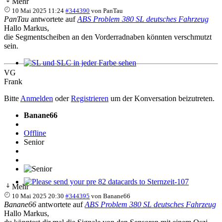
Mehr
10 Mai 2025 11:24
#344390
von
PanTau
PanTau
antwortete auf
ABS Problem 380 SL deutsches Fahrzeug
Hallo Markus,
die Segmentscheiben an den Vorderradnaben könnten verschmutzt
sein.
SL und SLC in jeder Farbe sehen
VG
Frank
Bitte
Anmelden
oder
Registrieren
um der Konversation beizutreten.
Banane66
Offline
Senior
Mehr
Please send your pre 82 datacards to Sternzeit-107
10 Mai 2025 20:30
#344395
von
Banane66
Banane66
antwortete auf
ABS Problem 380 SL deutsches Fahrzeug
Hallo Markus,