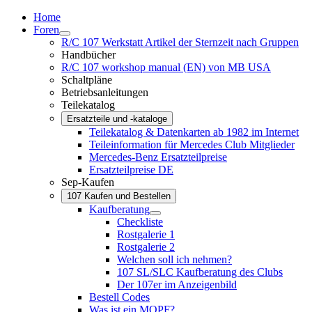
Home
Foren
R/C 107 Werkstatt Artikel der Sternzeit nach Gruppen
Handbücher
R/C 107 workshop manual (EN) von MB USA
Schaltpläne
Betriebsanleitungen
Teilekatalog
Ersatzteile und -kataloge
Teilekatalog & Datenkarten ab 1982 im Internet
Teileinformation für Mercedes Club Mitglieder
Mercedes-Benz Ersatzteilpreise
Ersatzteilpreise DE
Sep-Kaufen
107 Kaufen und Bestellen
Kaufberatung
Checkliste
Rostgalerie 1
Rostgalerie 2
Welchen soll ich nehmen?
107 SL/SLC Kaufberatung des Clubs
Der 107er im Anzeigenbild
Bestell Codes
Was ist ein MOPF?