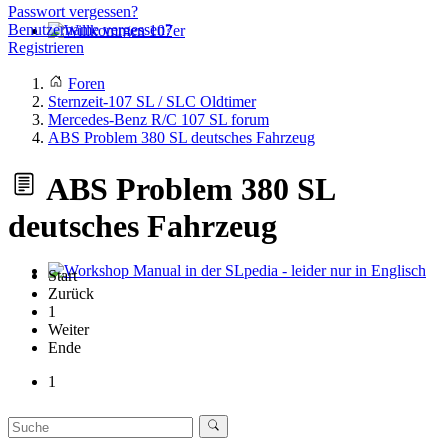
Passwort vergessen?
Benutzername vergessen?
Registrieren
Willkommen 107er
Foren
Sternzeit-107 SL / SLC Oldtimer
Mercedes-Benz R/C 107 SL forum
ABS Problem 380 SL deutsches Fahrzeug
ABS Problem 380 SL
deutsches Fahrzeug
Start
Workshop Manual in der SLpedia - leider nur in Englisch
Zurück
1
Weiter
Ende
1