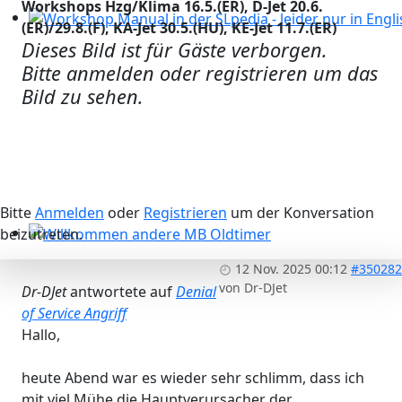
Workshops Hzg/Klima 16.5.(ER), D-Jet 20.6.
(ER)/29.8.(F), KA-Jet 30.5.(HU), KE-Jet 11.7.(ER)
Workshop Manual in der SLpedia - leider nur in Englisc
Dieses Bild ist für Gäste verborgen.
Bitte anmelden oder registrieren um das
Bild zu sehen.
Bitte
Anmelden
oder
Registrieren
um der Konversation
beizutreten.
Willkommen andere MB Oldtimer
12 Nov. 2025 00:12
#350282
von
Dr-DJet
Dr-DJet
antwortete auf
Denial
of Service Angriff
Hallo,
heute Abend war es wieder sehr schlimm, dass ich
mit viel Mühe die Hauptverursacher der