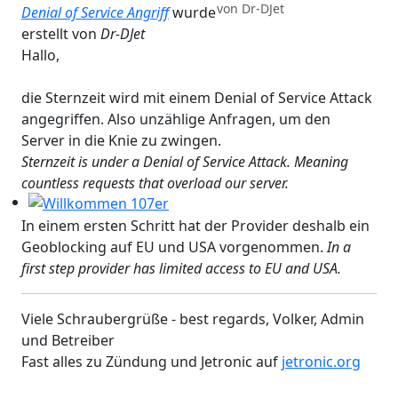
von
Dr-DJet
Workshops 2026 - Hzg & Klima 16.5. Erlangen, D-, KA-, K
Denial of Service Angriff
wurde
erstellt von
Dr-DJet
Hallo,
die Sternzeit wird mit einem Denial of Service Attack
angegriffen. Also unzählige Anfragen, um den
Server in die Knie zu zwingen.
Sternzeit is under a Denial of Service Attack. Meaning
countless requests that overload our server.
Willkommen 107er
In einem ersten Schritt hat der Provider deshalb ein
Geoblocking auf EU und USA vorgenommen.
In a
first step provider has limited access to EU and USA.
Viele Schraubergrüße - best regards, Volker, Admin
und Betreiber
Fast alles zu Zündung und Jetronic auf
jetronic.org