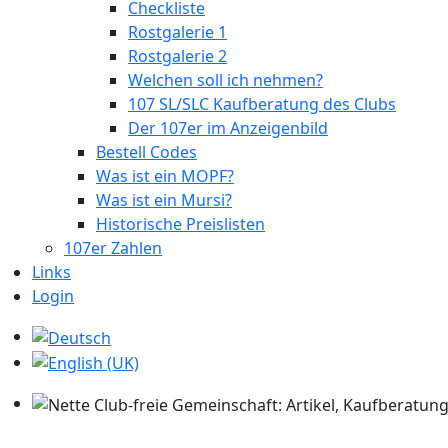
Checkliste
Rostgalerie 1
Rostgalerie 2
Welchen soll ich nehmen?
107 SL/SLC Kaufberatung des Clubs
Der 107er im Anzeigenbild
Bestell Codes
Was ist ein MOPF?
Was ist ein Mursi?
Historische Preislisten
107er Zahlen
Links
Login
Sprache auswählen
Nette Club-freie Gemeinschaft: Artikel, Kaufberatung