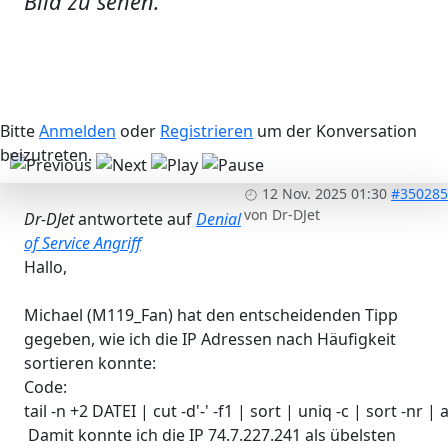
Bild zu sehen.
Bitte
Anmelden
oder
Registrieren
um der Konversation
beizutreten.
12 Nov. 2025 01:30
#350285
von
Dr-DJet
Dr-DJet
antwortete auf
Denial
of Service Angriff
Hallo,
Michael (M119_Fan) hat den entscheidenden Tipp
gegeben, wie ich die IP Adressen nach Häufigkeit
sortieren konnte:
Code:
tail -n +2 DATEI | cut -d'-' -f1 | sort | uniq -c | sort -nr 
Damit konnte ich die IP 74.7.227.241 als übelsten