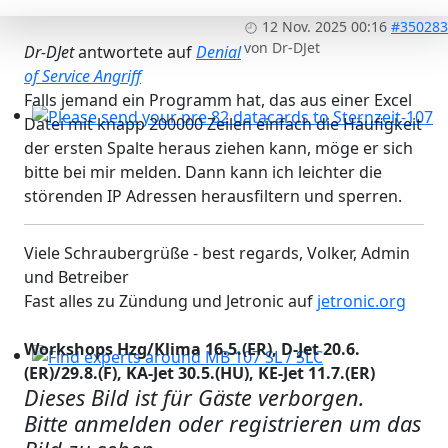
12 Nov. 2025 00:16
#350283
von
Dr-DJet
Dr-DJet
antwortete auf
Denial
of Service Angriff
Falls jemand ein Programm hat, das aus einer Excel
Datei mit knapp 200000 Zeilen einfach die Häufigkeit
Please send your pre 82 datacards to Sternzeit-107
der ersten Spalte heraus ziehen kann, möge er sich
bitte bei mir melden. Dann kann ich leichter die
störenden IP Adressen herausfiltern und sperren.
Viele Schraubergrüße - best regards, Volker, Admin
und Betreiber
Fast alles zu Zündung und Jetronic auf
jetronic.org
Workshops Hzg/Klima 16.5.(ER), D-Jet 20.6.
(ER)/29.8.(F), KA-Jet 30.5.(HU), KE-Jet 11.7.(ER)
Find experts around MB 107 SL / SLC
Dieses Bild ist für Gäste verborgen.
Bitte anmelden oder registrieren um das