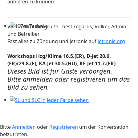
anbieten zu können.
Viele Schraubergrüße - best regards, Volker, Admin
107er Technik
und Betreiber
Fast alles zu Zündung und Jetronic auf
jetronic.org
Workshops Hzg/Klima 16.5.(ER), D-Jet 20.6.
(ER)/29.8.(F), KA-Jet 30.5.(HU), KE-Jet 11.7.(ER)
Dieses Bild ist für Gäste verborgen.
Bitte anmelden oder registrieren um das
Bild zu sehen.
SL und SLC in jeder Farbe sehen
Bitte
Anmelden
oder
Registrieren
um der Konversation
beizutreten.