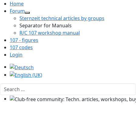
Home
Forum
Sternzeit technical articles by groups
Separator for Manuals
R/C 107 workshop manual
107 - figures
107 codes
Login
Select your language
Search
Club-free community: Techn. articles, workshops, buyi