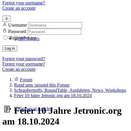
Forgot your username?
Create an account
Username
Password
Remember me
107 figures
Log in
Forgot your password?
Forgot your username?
Create an account
Forum
Rund ums /around this Forum
Schraubertreffs, RoundTable, Ausfahrten, News, Workshops
Feier 10 Jahre Jetronic.org am 18.10.2024
Feier 10 Jahre Jetronic.org
Technical Articles
am 18.10.2024