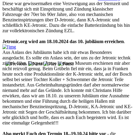
Diese war gewissermaßen eine Verzweigung aus der Sternzeit und
beschäftigt sich mit Einspritzung und Zündung klassischer
Fahrzeuge der 70er bis 90er Jahre, also von mechanischen
Benzineinspirtzungen über D-Jetronic, dann KA-Jetronic und
schließlich KE-Jetronic. Dazu die einfache Batteriezündung bis hin
zur vollelektronischen Zündung EZL.
Jetronic.org wird am 18.10.2024 das 10. jubiläum erreichen
.
Aus Anlass des Jubiläums habe ich mir etwas Besonderes
ausgedacht. Es sollte ein Anlass sein, der uns zu der Jetronic technk
zurück führt. Ein paar Autos in einem Museum erschienen mir aber
nicht reizvoll genug. Beim Grübeln fiel mir ein, dass ja in Franken
heute noch eine Produktionslinie der K-Jetronic steht, auf der Bosch
selbst bei seiner Tochter Koller + Schwemmer die Jetronic Teile
instandsetzt. Aus Geheimhaltungsgründen darf aber normalerweise
niemand mehr auf das Gelände. Ich konnte mit Christians Hilfe
erwirken, dass wir am 18.10. zu unserem Jubiläum eine Ausnahme
bekommen und eine Führung durch die heiligen Hallen mit
mechanischer Benzineinspritzung, D-Jetronic, KA-Jetronic und KE-
Jetronic mit Segen der Geschäftsleitung bekommen. Ich bin darüber
sehr glücklich und hoffe, dass es auch Euch begeistern wird. Es ist
eine einmalige Gelegenheit!!!
Also merkt Euch den Termin 18.-19.10.24 bitte vor
- die