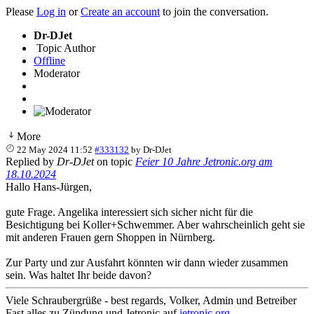
Please
Log in
or
Create an account
to join the conversation.
Dr-DJet
Topic Author
Offline
Moderator
More
22 May 2024 11:52
#333132
by
Dr-DJet
Replied by
Dr-DJet
on topic
Feier 10 Jahre Jetronic.org am
18.10.2024
Hallo Hans-Jürgen,
gute Frage. Angelika interessiert sich sicher nicht für die
Besichtigung bei Koller+Schwemmer. Aber wahrscheinlich geht sie
mit anderen Frauen gern Shoppen in Nürnberg.
Zur Party und zur Ausfahrt könnten wir dann wieder zusammen
sein. Was haltet Ihr beide davon?
Viele Schraubergrüße - best regards, Volker, Admin und Betreiber
Fast alles zu Zündung und Jetronic auf
jetronic.org