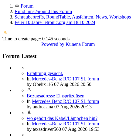
Forum
Rund ums /around this Forum
Schraubertreffs, RoundTable, Ausfahrten, News, Workshops
Feier 10 Jahre Jetronic.org am 18.10.2024
Time to create page: 0.145 seconds
Powered by
Kunena Forum
Forum Latest
Erfahrung gesucht.
In
Mercedes-Benz R/C 107 SL forum
by
Obelix116
07 Aug 2026 20:50
Bezugsadresse Einspritzdüsen
In
Mercedes-Benz R/C 107 SL forum
by
andreasina
07 Aug 2026 20:13
wo gehört das Kabel/Lämpchen hin?
In
Mercedes-Benz R/C 107 SL forum
by
texasdriver560
07 Aug 2026 19:53