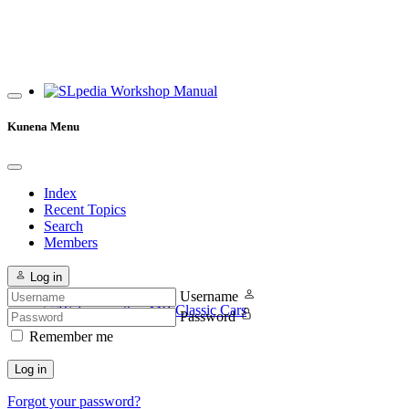
SLpedia Workshop Manual
Kunena Menu
Index
Recent Topics
Search
Members
Log in
Username
Password
Welcome other MB Classic Cars
Remember me
Log in
Forgot your password?