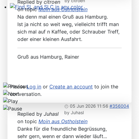
by
citroen
Replied by
citroen
on topic
Moin aus Ostholstein
Find SL and SLC in any color
Na denn mal einen Gruß aus Hamburg.
Ist ja nicht so weit weg, vielleicht trifft man
sich mal auf n Kaffee, oder Schrauber Treff,
oder einer kleinen Ausfahrt.
Gruß aus Hamburg, Rainer
Please
Log in
or
Create an account
to join the
conversation.
05 Jun 2026 11:56
#356004
by
Juhasl
Replied by
Juhasl
on topic
Moin aus Ostholstein
Danke für die freundliche Begrüssung,
sehr gern, wenn er dann wieder läuft...