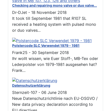
Checking and repairing mono valve or duo valve...
Dr-DJet
-
18 November 2018
It took till September 1981 that R107 SL
received a heating system with pulsed mono
or duo valves...
Polstercode SLC Verwendet 1979 - 1981
Frank25
-
30 September 2018
Ihr wollt wissen, wie Euer Stoff-, MB-Tex oder
Lederpolster von 1979-1981 ausgesehen hat?
Frank...
Datenschutzerklärung
Sternzeit-107
-
06 June 2018
Neue Datenschutzrichtlinie nach EU-DSGVO /
New data privacy declaration according to
EU directives...