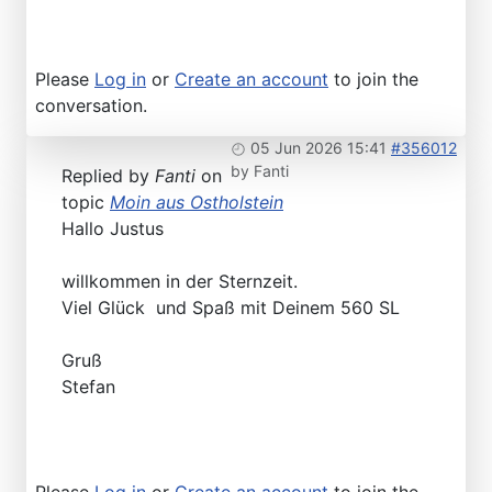
Please
Log in
or
Create an account
to join the
conversation.
05 Jun 2026 15:41
#356012
by
Fanti
Replied by
Fanti
on
topic
Moin aus Ostholstein
Hallo Justus
willkommen in der Sternzeit.
Viel Glück und Spaß mit Deinem 560 SL
Gruß
Stefan
Please
Log in
or
Create an account
to join the