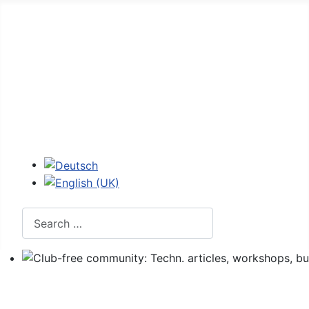
Home
Forum
107 - figures
107 codes
Login
Select your language
Search
Club-free community: Techn. articles, workshops, buyi