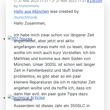
21 Nov 2023 17:21
-
21 Nov 2023 17:21
#326399
by
munichmonk
Hallo aus München
was created by
munichmonk
Hallo Zusammen,
ich habe mich zwar schon vor längerer Zeit
angemeldet, aber jetzt erst aktiv
107 figures
angefangen etwas mehr mit zu lesen, darum
wollte ich mich auch kurz Vorstellen. Ich bin
Matthias und komme aus dem Süden von
München. Unser 300SL ist schon seit langer
Zeit in Familienbesitz und läuft bisher
problemlos, es gibt aber so ein paar
kleinere Reparaturen die ich in nächster Zeit
angehen wollte und da hoffe ich, dass ich
dann hier evtl. ein paar gute Tipps dazu
bekomme.
Technical Articles
Ausserdem ist dieses Jahr ein 350SLC in