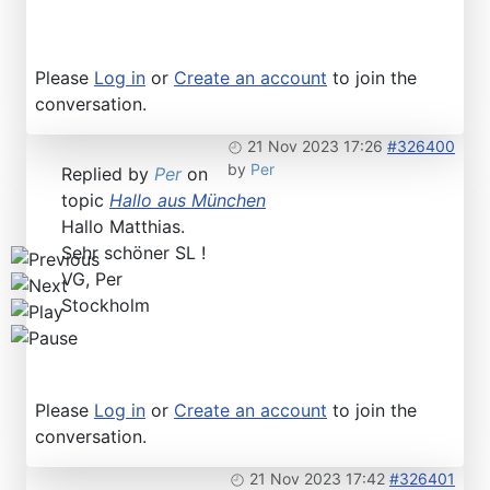
Find SL and SLC in any color
Please
Log in
or
Create an account
to join the
conversation.
21 Nov 2023 17:26
#326400
by
Per
Replied by
Per
on
topic
Hallo aus München
Hallo Matthias.
Sehr schöner SL !
VG, Per
Stockholm
Please
Log in
or
Create an account
to join the
conversation.
21 Nov 2023 17:42
#326401