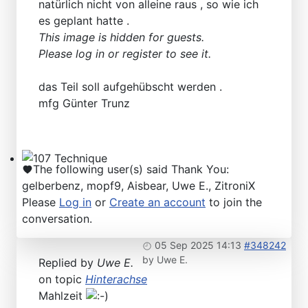
natürlich nicht von alleine raus , so wie ich
Technical Articles
es geplant hatte .
This image is hidden for guests.
Please log in or register to see it.
das Teil soll aufgehübscht werden .
mfg Günter Trunz
The following user(s) said Thank You:
107 Technique
gelberbenz
,
mopf9
,
Aisbear
,
Uwe E.
,
ZitroniX
Please
Log in
or
Create an account
to join the
conversation.
05 Sep 2025 14:13
#348242
by
Uwe E.
Replied by
Uwe E.
on topic
Hinterachse
Mahlzeit