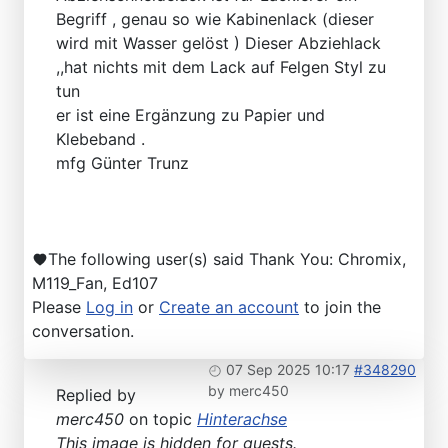
Begriff , genau so wie Kabinenlack (dieser
wird mit Wasser gelöst ) Dieser Abziehlack
,,hat nichts mit dem Lack auf Felgen Styl zu
tun
er ist eine Ergänzung zu Papier und
Klebeband .
mfg Günter Trunz
The following user(s) said Thank You:
Chromix
,
M119_Fan
,
Ed107
Please
Log in
or
Create an account
to join the
conversation.
07 Sep 2025 10:17
#348290
by
merc450
Replied by
merc450
on topic
Hinterachse
This image is hidden for guests.