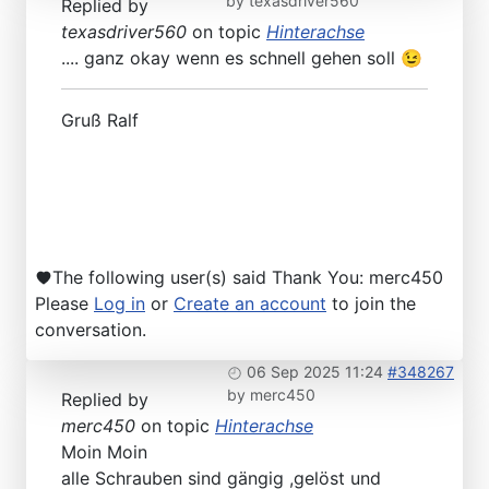
by
texasdriver560
Replied by
texasdriver560
on topic
Hinterachse
.... ganz okay wenn es schnell gehen soll 😉
Gruß Ralf
The following user(s) said Thank You:
merc450
Please
Log in
or
Create an account
to join the
conversation.
06 Sep 2025 11:24
#348267
by
merc450
Replied by
merc450
on topic
Hinterachse
Moin Moin
alle Schrauben sind gängig ,gelöst und