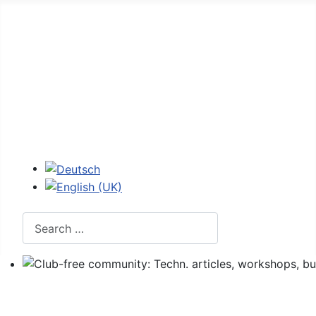
Home
Forum
107 - figures
107 codes
Login
Select your language
Search
Club-free community: Techn. articles, workshops, buyi