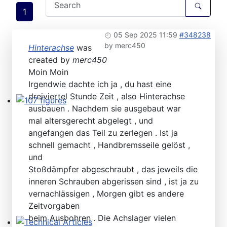
1
05 Sep 2025 11:59
#348238
by
merc450
Hinterachse
was
created by
merc450
Moin Moin
Irgendwie dachte ich ja , du hast eine
dreiviertel Stunde Zeit , also Hinterachse
ausbauen . Nachdem sie ausgebaut war
107 figures
mal altersgerecht abgelegt , und
angefangen das Teil zu zerlegen . Ist ja
schnell gemacht , Handbremsseile gelöst ,
und
Stoßdämpfer abgeschraubt , das jeweils die
inneren Schrauben abgerissen sind , ist ja zu
vernachlässigen , Morgen gibt es andere
Zeitvorgaben
beim Ausbohren . Die Achslager vielen