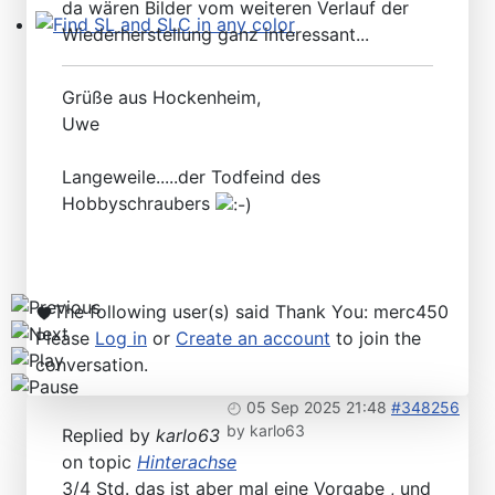
da wären Bilder vom weiteren Verlauf der
Wiederherstellung ganz interessant...
Find SL and SLC in any color
Grüße aus Hockenheim,
Uwe
Langeweile.....der Todfeind des
Hobbyschraubers
The following user(s) said Thank You:
merc450
Please
Log in
or
Create an account
to join the
conversation.
05 Sep 2025 21:48
#348256
by
karlo63
Replied by
karlo63
on topic
Hinterachse
3/4 Std. das ist aber mal eine Vorgabe , und