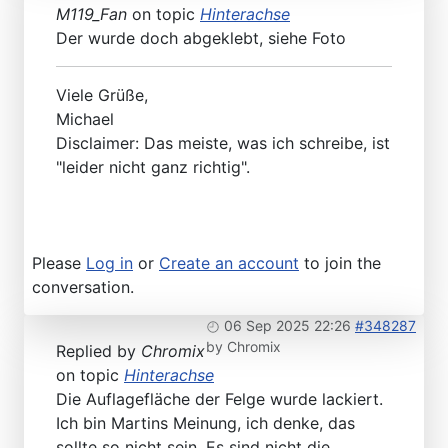
M119_Fan
on topic
Hinterachse
Der wurde doch abgeklebt, siehe Foto
Viele Grüße,
Michael
Disclaimer: Das meiste, was ich schreibe, ist
"leider nicht ganz richtig".
Please
Log in
or
Create an account
to join the
conversation.
06 Sep 2025 22:26
#348287
by
Chromix
Replied by
Chromix
on topic
Hinterachse
Die Auflagefläche der Felge wurde lackiert.
Ich bin Martins Meinung, ich denke, das
sollte so nicht sein. Es sind nicht die