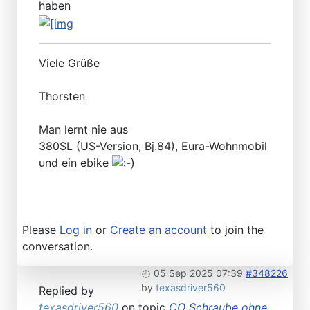
haben
Viele Grüße
Thorsten
Man lernt nie aus
380SL (US-Version, Bj.84), Eura-Wohnmobil
und ein ebike
Please
Log in
or
Create an account
to join the
conversation.
05 Sep 2025 07:39
#348226
by
texasdriver560
Replied by
texasdriver560
on topic
CO Schraube ohne