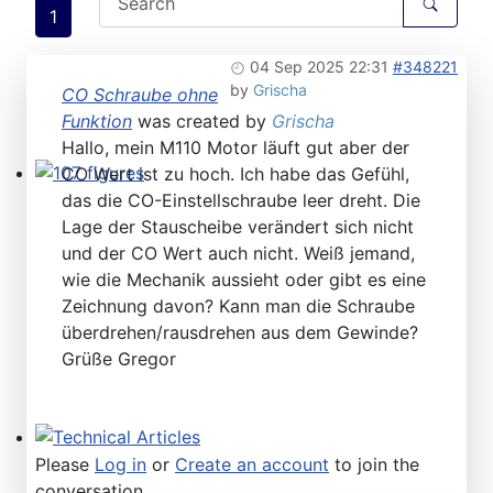
1
04 Sep 2025 22:31
#348221
by
Grischa
CO Schraube ohne
Funktion
was created by
Grischa
Hallo, mein M110 Motor läuft gut aber der
CO Wert ist zu hoch. Ich habe das Gefühl,
107 figures
das die CO-Einstellschraube leer dreht. Die
Lage der Stauscheibe verändert sich nicht
und der CO Wert auch nicht. Weiß jemand,
wie die Mechanik aussieht oder gibt es eine
Zeichnung davon? Kann man die Schraube
überdrehen/rausdrehen aus dem Gewinde?
Grüße Gregor
Technical Articles
Please
Log in
or
Create an account
to join the
conversation.