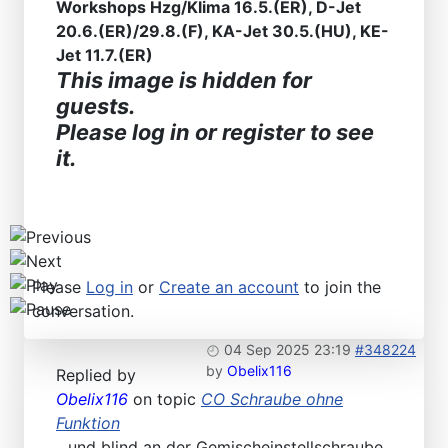
Find SL and SLC in any color
Workshops Hzg/Klima 16.5.(ER), D-Jet
20.6.(ER)/29.8.(F), KA-Jet 30.5.(HU), KE-
Jet 11.7.(ER)
This image is hidden for
guests.
Please log in or register to see
it.
Please
Log in
or
Create an account
to join the
conversation.
04 Sep 2025 23:19
#348224
by
Obelix116
Replied by
Obelix116
on topic
CO Schraube ohne
Funktion
...und blind an der Gemischeinstellschraube