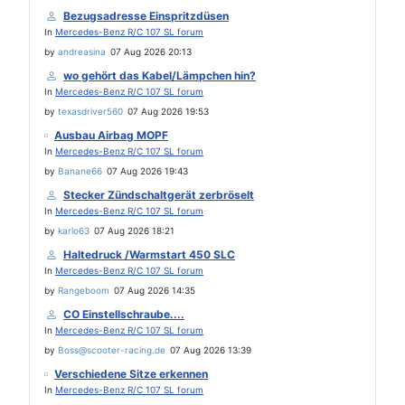
Bezugsadresse Einspritzdüsen
In
Mercedes-Benz R/C 107 SL forum
by
andreasina
07 Aug 2026 20:13
wo gehört das Kabel/Lämpchen hin?
In
Mercedes-Benz R/C 107 SL forum
by
texasdriver560
07 Aug 2026 19:53
Ausbau Airbag MOPF
In
Mercedes-Benz R/C 107 SL forum
by
Banane66
07 Aug 2026 19:43
Stecker Zündschaltgerät zerbröselt
In
Mercedes-Benz R/C 107 SL forum
by
karlo63
07 Aug 2026 18:21
Haltedruck /Warmstart 450 SLC
In
Mercedes-Benz R/C 107 SL forum
by
Rangeboom
07 Aug 2026 14:35
CO Einstellschraube....
In
Mercedes-Benz R/C 107 SL forum
by
Boss@scooter-racing.de
07 Aug 2026 13:39
Verschiedene Sitze erkennen
In
Mercedes-Benz R/C 107 SL forum