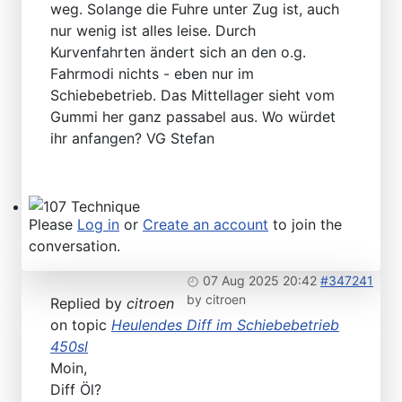
weg. Solange die Fuhre unter Zug ist, auch
Technical Articles
nur wenig ist alles leise. Durch
Kurvenfahrten ändert sich an den o.g.
Fahrmodi nichts - eben nur im
Schiebebetrieb. Das Mittellager sieht vom
Gummi her ganz passabel aus. Wo würdet
ihr anfangen? VG Stefan
Please
Log in
or
Create an account
to join the
107 Technique
conversation.
07 Aug 2025 20:42
#347241
by
citroen
Replied by
citroen
on topic
Heulendes Diff im Schiebebetrieb
450sl
Moin,
Diff Öl?