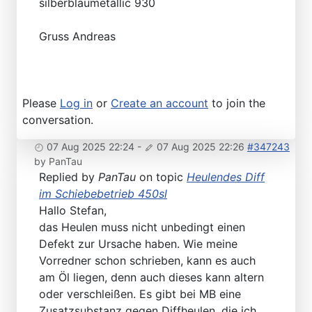
silberblaumetallic 930
Gruss Andreas
Please
Log in
or
Create an account
to join the
conversation.
07 Aug 2025 22:24
-
07 Aug 2025 22:26
#347243
by
PanTau
Replied by
PanTau
on topic
Heulendes Diff
im Schiebebetrieb 450sl
Hallo Stefan,
das Heulen muss nicht unbedingt einen
Defekt zur Ursache haben. Wie meine
Vorredner schon schrieben, kann es auch
am Öl liegen, denn auch dieses kann altern
oder verschleißen. Es gibt bei MB eine
Zusatzsubstanz gegen Diffheulen, die ich