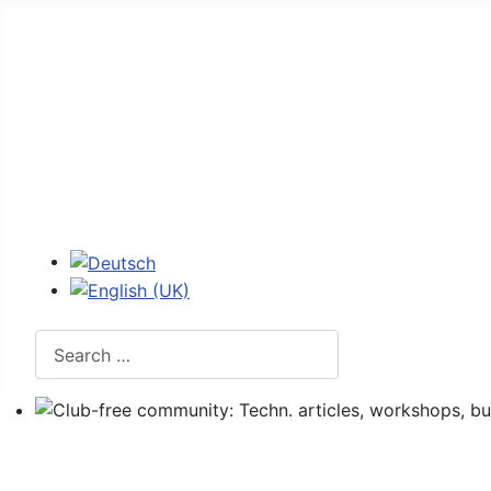
Home
Forum
107 - figures
107 codes
Login
Select your language
Search
Club-free community: Techn. articles, workshops, buyi