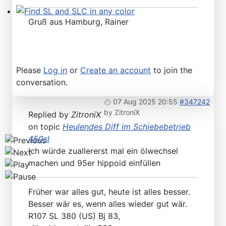
Gruß aus Hamburg, Rainer
Find SL and SLC in any color
Please
Log in
or
Create an account
to join the
conversation.
07 Aug 2025 20:55
#347242
by
ZitroniX
Replied by
ZitroniX
on topic
Heulendes Diff im Schiebebetrieb
450sl
Ich würde zuallererst mal ein ölwechsel
machen und 95er hippoid einfüllen
Früher war alles gut, heute ist alles besser.
Besser wär es, wenn alles wieder gut wär.
R107 SL 380 (US) Bj 83,