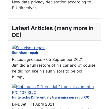
Latest Articles (many more in
DE)
Sun visor repair
Racediagnostics
-
05 September 2021
Jim did a full restore of his car and of course
he did not like his sun visors to be old
bumpy...
Hinterachs Differential / transmission ratio R/C...
Dr-DJet
-
11 April 2021
im Rahmen der Tacho Recherchen stellte ich
fest, dass es nirgendwo richtig oder nur...