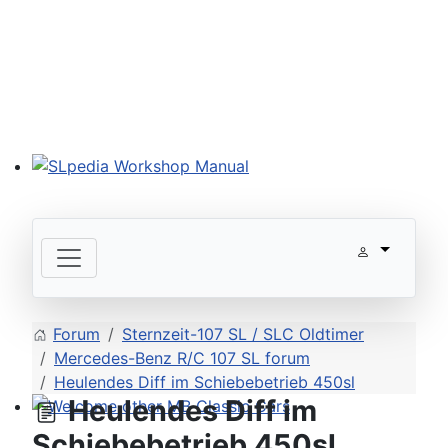
SLpedia Workshop Manual
Forum
Sternzeit-107 SL / SLC Oldtimer
Mercedes-Benz R/C 107 SL forum
Heulendes Diff im Schiebebetrieb 450sl
Heulendes Diff im
Welcome other MB Classic Cars
Schiebebetrieb 450sl