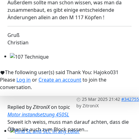
Außerdem sollte man schon wissen, was man da
zusammenbaut, es gibt einige entscheidende
Änderungen allein an den M 117 Köpfen !
Gruß
Christian
107 Technique
The following user(s) said Thank You:
Hajoko031
Please
Log in
or
Create an account
to join the
conversation.
25 Mar 2025 21:42
#342755
by
ZitroniX
Replied by
ZitroniX
on topic
Motor instandsetzung 450SL
Soweit ich weiss, muss man darauf achten, dass die
Ölkanäle auch zum Block passen...
Find SL and SLC in any color