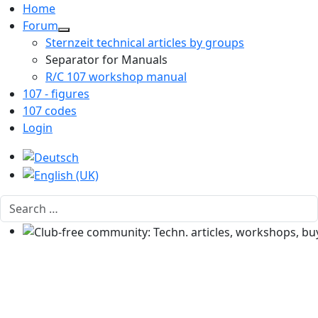
Home
Forum
Sternzeit technical articles by groups
Separator for Manuals
R/C 107 workshop manual
107 - figures
107 codes
Login
Select your language
Search
Club-free community: Techn. articles, workshops, buyi