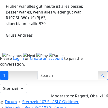
Früher war alles gut, heute ist alles besser.
Besser wär es, wenn alles wieder gut wär.
R107 SL 380 (US) Bj 83,
silberblaumetallic 930
Gruss Andreas
Please
Log in
or
Create an account
to join the
conversation.
1
Moderators:
Ragetti
,
Obelix116
Forum
Sternzeit-107 SL / SLC Oldtimer
Mercedes-Benz R/C 107 SL forum