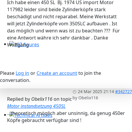
Ich habe einen 450 SL Bj. 1974 US import Motor
117982 leider sind beide Zylinderköpfe stark
beschädigt und nicht reparabel. Meine Werkstatt
will jetzt Zylinderköpfe vom 350SLC aufbauen . Ist
das möglich und wenn was ist zu beachten ??? Für
eine Antwort währe ich sehr dankbar . Danke
Wolfgang
107 figures
Please
Log in
or
Create an account
to join the
conversation.
24 Mar 2025 21:14
#342727
by
Obelix116
Replied by
Obelix116
on topic
Motor instandsetzung 450SL
...theoretisch möglich aber unsinnig, da genug 450er
Köpfe gebraucht verfügbar sind !
Technical Articles