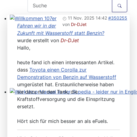
11 Nov. 2025 14:42
#350255
von
Dr-DJet
Willkommen 107er
Fahren wir in der
Zukunft mit Wasserstoff statt Benzin?
wurde erstellt von
Dr-DJet
Hallo,
heute fand ich einen interessanten Artikel.
dass
Toyota einen Corolla zur
Demonstration von Benzin auf Wasserstoff
umgerüstet hat. Erstaunlicherweise haben
sie dazu nur den Tank, die
Workshop Manual in der SLpedia - leider nur in Englisc
Kraftstoffversorgung und die Einspritzung
ersetzt.
Hört sich für mich besser an als eFuels.