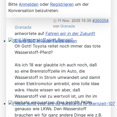
Bitte
Anmelden
oder
Registrieren
um der
Konversation beizutreten.
11 Nov. 2025 15:35
#350258
von
Granada
Granada
antwortete auf
Fahren wir in der Zukunft
mit Wasserstoff statt Benzin?
Oh Gott! Toyota reitet noch immer das tote
SL und SLC in jeder Farbe sehen
Wasserstoff-Pferd?
Als ich 18 war glaubte ich auch noch, daß
so eine Brennstoffzelle im Auto, die
Wasserstoff in Strom umwandelt und damit
einen Elektromotor antreibt, eine tolle Idee
wäre. Heute wissen wir aber, daß
Wasserstoff viel zu wertvoll ist, um ihn im
Verkehr einzusetzen. Das betrifft PKWs
genauso wie LKWs. Den Wasserstoff
Please send your pre 82 datacards to Sternzeit-107
brauchen wir für ganz andere Dinge wie z.B.