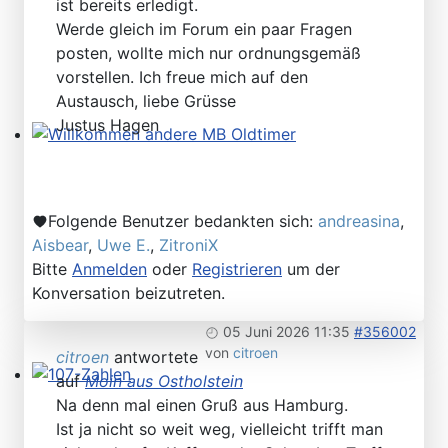
ist bereits erledigt.
Werde gleich im Forum ein paar Fragen
posten, wollte mich nur ordnungsgemäß
vorstellen. Ich freue mich auf den
Austausch, liebe Grüsse
Justus Hagen
Willkommen andere MB Oldtimer
Folgende Benutzer bedankten sich:
andreasina
,
Aisbear
,
Uwe E.
,
ZitroniX
Bitte
Anmelden
oder
Registrieren
um der
Konversation beizutreten.
05 Juni 2026 11:35
#356002
von
citroen
citroen
antwortete
auf
Moin aus Ostholstein
107-Zahlen
Na denn mal einen Gruß aus Hamburg.
Ist ja nicht so weit weg, vielleicht trifft man