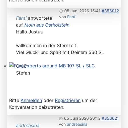
Please send your pre 82 datacards to Sternzeit-107
05 Juni 2026 15:41
#356012
von
Fanti
Fanti
antwortete
auf
Moin aus Ostholstein
Hallo Justus
willkommen in der Sternzeit.
Viel Glück und Spaß mit Deinem 560 SL
Gruß
Find experts around MB 107 SL / SLC
Stefan
Bitte
Anmelden
oder
Registrieren
um der
Konversation beizutreten.
05 Juni 2026 20:13
#356021
von
andreasina
andreasina