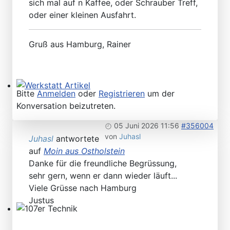
sich mal auf n Kaffee, oder Schrauber Treff,
oder einer kleinen Ausfahrt.
Gruß aus Hamburg, Rainer
Bitte
Anmelden
oder
Registrieren
um der
Werkstatt Artikel
Konversation beizutreten.
05 Juni 2026 11:56
#356004
von
Juhasl
Juhasl
antwortete
auf
Moin aus Ostholstein
Danke für die freundliche Begrüssung,
sehr gern, wenn er dann wieder läuft...
Viele Grüsse nach Hamburg
Justus
107er Technik