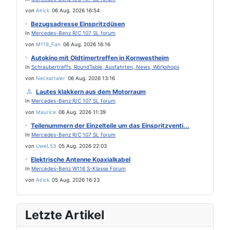
von
Alrick
06 Aug. 2026 16:54
Bezugsadresse Einspritzdüsen
In
Mercedes-Benz R/C 107 SL forum
von
M119_Fan
06 Aug. 2026 16:16
Autokino mit Oldtimertreffen in Kornwestheim
In
Schraubertreffs, RoundTable, Ausfahrten, News, Workshops
von
Neckartaler
06 Aug. 2026 13:16
Lautes klakkern aus dem Motorraum
In
Mercedes-Benz R/C 107 SL forum
von
Maurice
06 Aug. 2026 11:39
Teilenummern der Einzelteile um das Einspritzventi...
In
Mercedes-Benz R/C 107 SL forum
von
UweL53
05 Aug. 2026 22:03
Elektrische Antenne Koaxialkabel
In
Mercedes-Benz W116 S-Klasse Forum
von
Alrick
05 Aug. 2026 16:23
Letzte Artikel