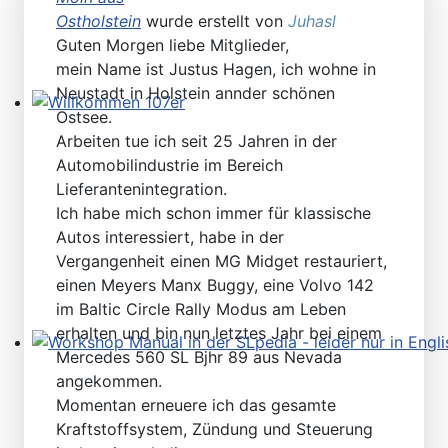
Ostholstein
wurde erstellt von
Juhasl
Guten Morgen liebe Mitglieder,
mein Name ist Justus Hagen, ich wohne in
Neustadt in Holstein annder schönen
Ostsee.
Willkommen 107er
Arbeiten tue ich seit 25 Jahren in der
Automobilindustrie im Bereich
Lieferantenintegration.
Ich habe mich schon immer für klassische
Autos interessiert, habe in der
Vergangenheit einen MG Midget restauriert,
einen Meyers Manx Buggy, eine Volvo 142
im Baltic Circle Rally Modus am Leben
erhalten und bin nun letztes Jahr bei einem
Mercedes 560 SL Bjhr 89 aus Nevada
Workshop Manual in der SLpedia - leider nur in Englisc
angekommen.
Momentan erneuere ich das gesamte
Kraftstoffsystem, Zündung und Steuerung