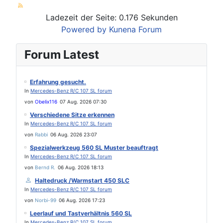
Ladezeit der Seite: 0.176 Sekunden
Powered by
Kunena Forum
Forum Latest
Erfahrung gesucht.
In
Mercedes-Benz R/C 107 SL forum
von
Obelix116
07 Aug. 2026 07:30
Verschiedene Sitze erkennen
In
Mercedes-Benz R/C 107 SL forum
von
Rabbi
06 Aug. 2026 23:07
Spezialwerkzeug 560 SL Muster beauftragt
In
Mercedes-Benz R/C 107 SL forum
von
Bernd R.
06 Aug. 2026 18:13
Haltedruck /Warmstart 450 SLC
In
Mercedes-Benz R/C 107 SL forum
von
Norbi-99
06 Aug. 2026 17:23
Leerlauf und Tastverhältnis 560 SL
In
Mercedes-Benz R/C 107 SL forum