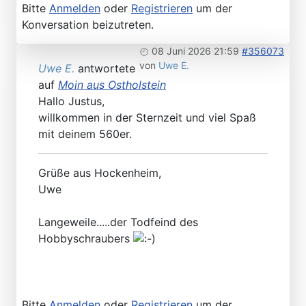
Bitte
Anmelden
oder
Registrieren
um der
Konversation beizutreten.
08 Juni 2026 21:59
#356073
von
Uwe E.
Uwe E.
antwortete
auf
Moin aus Ostholstein
Hallo Justus,
willkommen in der Sternzeit und viel Spaß
mit deinem 560er.
Grüße aus Hockenheim,
Uwe
Langeweile.....der Todfeind des
Hobbyschraubers
Bitte
Anmelden
oder
Registrieren
um der